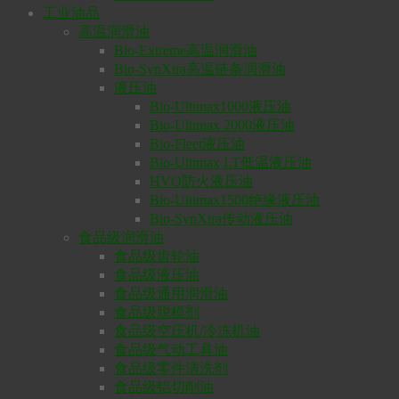
工业油品
高温润滑油
Bio-Extreme高温润滑油
Bio-SynXtra高温链条润滑油
液压油
Bio-Ultimax1000液压油
Bio-Ultimax 2000液压油
Bio-Fleet液压油
Bio-Ultimax LT低温液压油
HVO防火液压油
Bio-Ultimax1500绝缘液压油
Bio-SynXtra传动液压油
食品级润滑油
食品级齿轮油
食品级液压油
食品级通用润滑油
食品级脱模剂
食品级空压机/冷冻机油
食品级气动工具油
食品级零件清洗剂
食品级铝切削油