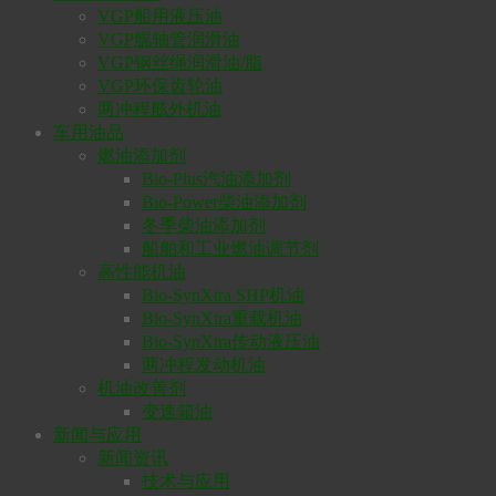
VGP船用液压油
VGP艉轴管润滑油
VGP钢丝绳润滑油/脂
VGP环保齿轮油
两冲程舷外机油
车用油品
燃油添加剂
Bio-Plus汽油添加剂
Bio-Power柴油添加剂
冬季柴油添加剂
船舶和工业燃油调节剂
高性能机油
Bio-SynXtra SHP机油
Bio-SynXtra重载机油
Bio-SynXtra传动液压油
两冲程发动机油
机油改善剂
变速箱油
新闻与应用
新闻资讯
技术与应用