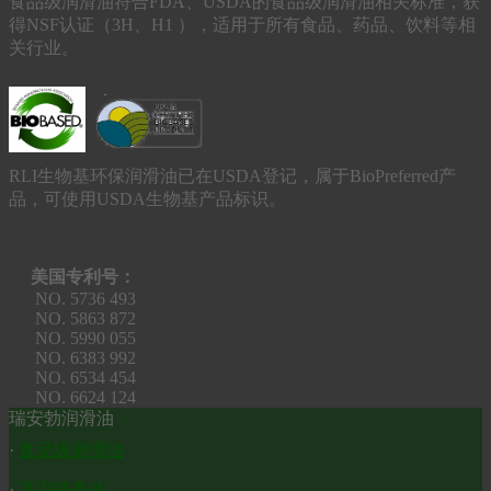
食品级润滑油符合FDA、USDA的食品级润滑油相关标准，获
得NSF认证（3H、H1 ），适用于所有食品、药品、饮料等相
关行业。
RLI生物基环保润滑油已在USDA登记，属于BioPreferred产
品，可使用USDA生物基产品标识。
美国专利号：
NO. 5736 493
NO. 5863 872
NO. 5990 055
NO. 6383 992
NO. 6534 454
NO. 6624 124
瑞安勃润滑油
·
食品级润滑油
·
高温链条油