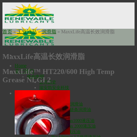
Skip
to
content
首页
»
工业油品
»
润滑脂
»
MaxxLife高温长效润滑脂
MaxxLife高温长效润滑脂
Home
MaxxLife™ HT220/600 High Temp
关于我们
使命申明
Grease NLGI 2
公司历史
瑞安勃安全科技
工业油品
高温润滑油
Bio-Extreme高温润滑油
Bio-SynXtra高温链条润滑油
液压油
Bio-Ultimax1000液压油
Bio-Ultimax 2000液压油
Bio-Fleet液压油