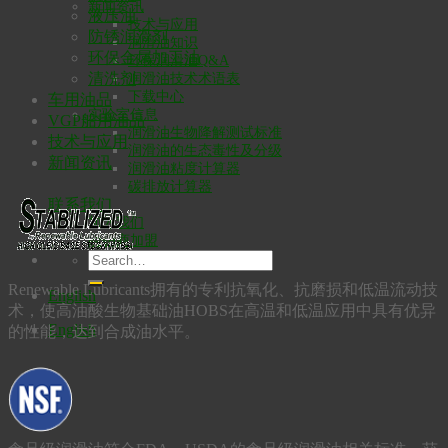
新闻资讯
液压油
技术与应用
防锈润滑剂
润滑油知识
环保金属加工油
环保润滑油Q&A
清洗剂
润滑油技术术语表
下载中心
车用油品
实验室信息
VGP船用油品
润滑油生物降解测试标准
技术与应用
润滑油的生态毒性及分级
新闻资讯
润滑油粘度计算器
碳排放计算器
联系我们
加入我们
经销商加盟
Renewable Lubricants拥有的专利抗氧化、抗磨损和低温流动技
English
术，使高油酸生物基础油HOBS在高温和低温应用中具有优异
English
的性能，达到合成油水平。