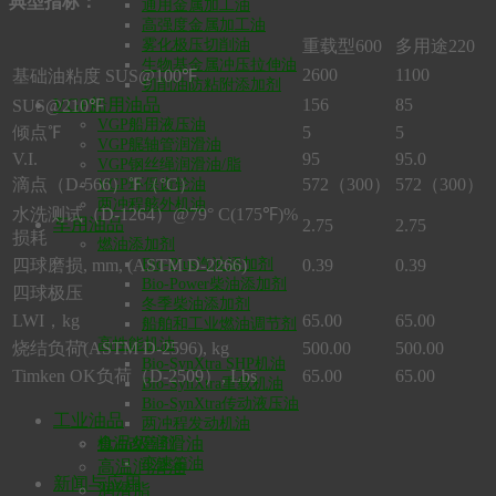
典型指标：
通用金属加工油
高强度金属加工油
重载型600
多用途220
雾化极压切削油
生物基金属冲压拉伸油
2600
1100
基础油粘度 SUS@100℉
切削油防粘附添加剂
156
85
VGP船用油品
SUS@210℉
VGP船用液压油
倾点℉
5
5
VGP艉轴管润滑油
V.I.
95
95.0
VGP钢丝绳润滑油/脂
滴点（D-566）℉（°C）
572（300）
572（300）
VGP环保齿轮油
两冲程舷外机油
水洗测试（D-1264）@79° C(175℉)%
车用油品
2.75
2.75
损耗
燃油添加剂
四球磨损, mm, (ASTM D-2266)
0.39
0.39
Bio-Plus汽油添加剂
Bio-Power柴油添加剂
四球极压
冬季柴油添加剂
LWI，kg
65.00
65.00
船舶和工业燃油调节剂
高性能机油
烧结负荷(ASTM D-2596), kg
500.00
500.00
Bio-SynXtra SHP机油
Timken OK负荷（D-2509）, Lbs
65.00
65.00
Bio-SynXtra重载机油
Bio-SynXtra传动液压油
工业油品
两冲程发动机油
食品级润滑油
机油改善剂
变速箱油
高温润滑油
新闻与应用
润滑脂