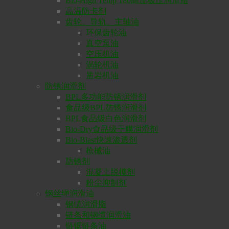
Bio-High Temp 180高温极压润滑脂
高温防卡剂
齿轮、导轨、主轴油
环保齿轮油
真空泵油
空压机油
涡轮机油
凿岩机油
防锈润滑剂
BPL多功能防锈润滑剂
食品级BPL防锈润滑剂
BPL食品级白色润滑剂
Bio-Dry食品级干膜润滑剂
Bio-Blast快速渗透剂
枪械油
防锈剂
混凝土脱模剂
粉尘抑制剂
钢丝绳润滑油
钢缆润滑脂
链条和钢缆润滑油
链锯链条油