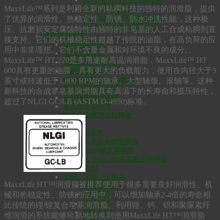
Bio-Ultimax LT低温液压油
MaxxLife™系列是利用全新的粘稠科技的独特的润滑脂，提供
HVO防火液压油
Bio-Ultimax1500绝缘液压油
了优异的润滑性、热稳定性、防锈、防水冲洗性能，这种极
Bio-SynXtra传动液压油
压、抗磨损安定腐蚀特性由独特的非皂基的人工合成粘稠剂直
食品级润滑油
接支持。它们的机械稳定性超越了传统的油脂，在高负荷的应
食品级齿轮油
用中非常理想。它们不含重金属和对环境不良的成分。
食品级液压油
MaxxLife™ HT 220是多用途耐高温润滑脂，MaxxLife™ HT
食品级通用润滑油
600具有更重的油膜，具有更大的负载能力，使用在内径大于3
食品级脱模剂
食品级空压机/冷冻机油
英寸或转速低于1,800 RPM的轴承、大型轴颈、滚轴等。这种
食品级气动工具油
新科技的合成非皂基润滑脂具有高温下的长寿命和极压特性，
食品级零件清洗剂
超过了NLGI GC/LB (ASTM D-4950)标准。
食品级铝切削油
食品级金属冲压拉伸油
润滑脂
食品级润滑脂
MaxxLife高温长效润滑脂
Bio-Graphite极压润滑脂
Bio-High Temp 180高温极压润滑脂
高温防卡剂
齿轮、导轨、主轴油
MaxxLife HT™润滑脂被推荐使用于很多需要良好润滑性、机
环保齿轮油
械和热稳定性、防锈的应用中，可以增加轴承2-4倍的寿命相
真空泵油
空压机油
比传统的锂/锂复合皂基润滑脂。利用锂、钙、铝和聚脲素纤
涡轮机油
维润滑的系统能够轻易地转换到使用MaxxLife HT™润滑脂