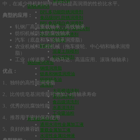
凿岩机油
中，在减少停机时间中就可以提高润滑的性价比水平。
防锈润滑剂
BPL多功能防锈润滑剂
典型的应用：
食品级BPL防锈润滑剂
BPL食品级白色润滑剂
轧钢厂高温重载轴承，高线轴承
Bio-Dry食品级干膜润滑剂
纺织机械防水防腐蚀轴承
Bio-Blast快速渗透剂
汽车（底盘和车轮轴承润滑脂）
枪械油
防锈剂
农业机械和工程机械（拖车接轮、中心销和轴承润滑
混凝土脱模剂
脂）
粉尘抑制剂
工业（传送带、电动马达、高温应用、滚珠/轴轴承）
钢丝绳润滑油
钢缆润滑脂
优点：
链条和钢缆润滑油
链锯链条油
1、独特的高性能润滑脂
清洗剂
大豆橙清洗剂
2、比传统皂基润滑脂可增加2-4倍轴承寿命
零件清洗剂
食品级清洗剂
3、优秀的抗腐蚀性能
水基清洗剂
工业吸油粉
4、推荐用于密封保存使用
环保金属加工油
通用水溶性金属加工液
5、良好的兼容性
重载金属加工液
水溶性金属拉伸液