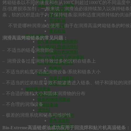
烤箱链条以不同的速度和在从100℃到超过1000℃的不同温
齿轮、导轨、主轴油
压/抗磨损添加剂，一般来说，润滑油必须持续加入以保持链条
环保齿轮油
条，软的沉积是由于为了保持链条湿润和适度润滑持续的供油
真空泵油
空压机油
不管是哪种润滑油在使用，由于在润滑高温烤箱链条的时候
涡轮机油
凿岩机油
防锈润滑剂
润滑高温烤箱链条的常见问题：
BPL多功能防锈润滑剂
食品级BPL防锈润滑剂
– 不适当的链条润滑部位
BPL食品级白色润滑剂
Bio-Dry食品级干膜润滑剂
– 润滑设备过度润滑导致过多的沉积在链条上
Bio-Blast快速渗透剂
枪械油
– 不适当的粘度不匹配润滑设备/系统和链条大小
防锈剂
混凝土脱模剂
– 不适当的过浓粘度导致不能渗透进入链条、销子和滚轮的润
粉尘抑制剂
钢丝绳润滑油
– 不合适的微粒大小和固体润滑物的分布
钢缆润滑脂
链条和钢缆润滑油
– 不合理的润滑设备
链锯链条油
清洗剂
– 极差的润滑系统和链条可维护性
大豆橙清洗剂
零件清洗剂
食品级清洗剂
Bio-Extreme高温链条油成功应用于回流焊和贴片机高温链条：