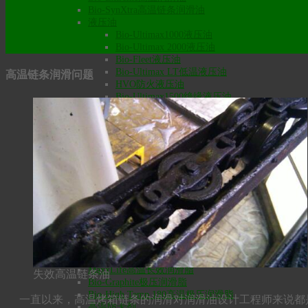
Bio-SynXtra高温链条润滑油
液压油
Bio-Ultimax1000液压油
Bio-Ultimax 2000液压油
Bio-Fleet液压油
Bio-Ultimax LT低温液压油
高温链条润滑问题
HVO防火液压油
Bio-Ultimax1500绝缘液压油
Bio-SynXtra传动液压油
食品级润滑油
食品级齿轮油
食品级液压油
食品级通用润滑油
食品级脱模剂
食品级空压机/冷冻机油
食品级气动工具油
食品级零件清洗剂
食品级铝切削油
食品级金属冲压拉伸油
润滑脂
食品级润滑脂
MaxxLife高温长效润滑脂
失效高温链条油
Bio-Graphite极压润滑脂
Bio-High Temp 180高温极压润滑脂
一直以来，高温烤箱链条的润滑对润滑油设计工程师来说都是
高温防卡剂