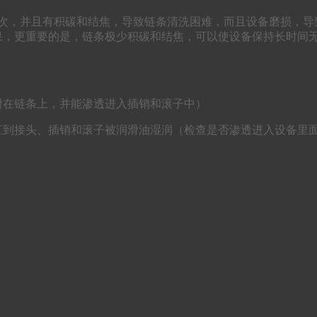
，并且有积碳和结焦，导致链条清洗困难，而且设备磨损，导
果，更重要的是，链条极少积碳和结焦，可以使设备保持长时间
附在链条上，并能渗透进入插销和滚子中）
直到接头、插销和滚子被润滑油湿润（检查是否渗透进入设备里