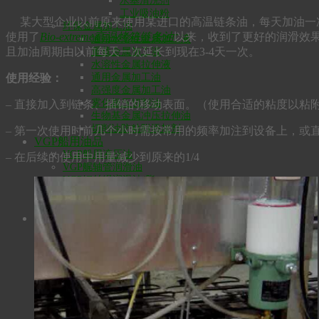
水基清洗剂
工业吸油粉
某大型企业以前原来使用某进口的高温链条油，每天加油一次
环保金属加工油
使用了
Bio-extreme高温烤箱链条油
以来，收到了更好的润滑效
通用水溶性金属加工液
且加油周期由以前每天一次延长到现在3-4天一次。
重载金属加工液
水溶性金属拉伸液
使用经验：
通用金属加工油
高强度金属加工油
雾化极压切削油
– 直接加入到链条、插销的移动表面。（使用合适的粘度以粘
生物基金属冲压拉伸油
切削油防粘附添加剂
– 第一次使用时前几个小时需按常用的频率加注到设备上，或
VGP船用油品
VGP船用液压油
– 在后续的使用中用量减少到原来的1/4
VGP艉轴管润滑油
VGP钢丝绳润滑油/脂
VGP环保齿轮油
两冲程舷外机油
车用油品
燃油添加剂
Bio-Plus汽油添加剂
Bio-Power柴油添加剂
冬季柴油添加剂
船舶和工业燃油调节剂
高性能机油
Bio-SynXtra SHP机油