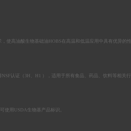
和低温流动技术，使高油酸生物基础油HOBS在高温和低温应用中具有优
NSF认证（3H、H1 ），适用于所有食品、药品、饮料等相关
产品，可使用USDA生物基产品标识。