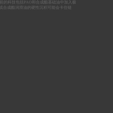
目前的科技包括PAO和合成酯基础油中加入极
O或合成酯润滑油的硬性沉积可能会卡住链