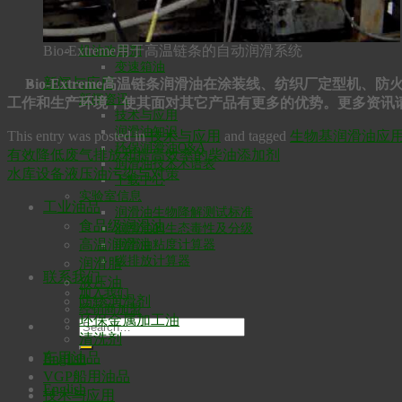
Bio-SynXtra重载机油
Bio-SynXtra传动液压油
两冲程发动机油
Bio-Extreme用于高温链条的自动润滑系统
机油改善剂
变速箱油
新闻与应用
Bio-Extreme高温链条润滑油在涂装线、纺织厂定型机
新闻资讯
工作和生产环境，使其面对其它产品有更多的优势。更多资讯
技术与应用
润滑油知识
This entry was posted in
技术与应用
and tagged
生物基润滑油应
环保润滑油Q&A
有效降低废气排放和提高效率的柴油添加剂
润滑油技术术语表
水库设备液压油污染与对策
下载中心
实验室信息
工业油品
润滑油生物降解测试标准
食品级润滑油
润滑油的生态毒性及分级
高温润滑油
润滑油粘度计算器
碳排放计算器
润滑脂
联系我们
液压油
加入我们
防锈润滑剂
经销商加盟
环保金属加工油
清洗剂
车用油品
English
VGP船用油品
English
技术与应用