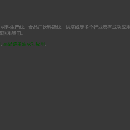
、防火材料生产线、食品厂饮料罐线、烘培线等多个行业都有成功
请联系我们。
用
,
高温链条油成功应用
.