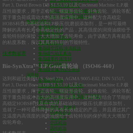
Bio-Ultimax LT低温液压油
Part 3, David Brown DB S1.53.10 以及Cincinnati Machine E.P.极
HVO防火液压油
Bio-Ultimax1500绝缘液压油
压性能要求，用于正齿轮、螺旋形齿轮、斜角齿轮、涡轮等配
Bio-SynXtra传动液压油
置于重负荷或震动大的高强度应用中。这种配方含高稳定
食品级润滑油
HOBS科技的基础油和EP极压/抗磨损添加剂，是一种可最终
食品级齿轮油
降解的具有长寿命高稳定性的产品，其高强度的润滑油膜给予
食品级液压油
齿轮特别的保护，大大增加了齿轮寿命，由于该配方具有超高
食品级通用润滑油
的粘度系数，所以其具有特别的节能特性。
食品级脱模剂
食品级空压机/冷冻机油
技术数据表
食品级气动工具油
食品级零件清洗剂
食品级铝切削油
Bio-SynXtra™ EP Gear齿轮油 （ISO46-460）
食品级金属冲压拉伸油
润滑脂
达到和超过美国U.S. Steel 224, AGMA 9005-E02, DIN 51517,
食品级润滑脂
Part 3, David Brown DB S1.53.10 以及Cincinnati Machine E.P.极
MaxxLife高温长效润滑脂
压性能要求，用于正齿轮、螺旋形齿轮、斜角齿轮、涡轮等配
Bio-Graphite极压润滑脂
Bio-High Temp 180高温极压润滑脂
置于重负荷或冲击大的高强度应用中。这种配方结合了节能的
高温防卡剂
高稳定HOBS科技及合成的基础油和EP极压/抗磨损添加剂，
齿轮、导轨、主轴油
造就了一种可最终降解的具有长效稳定的产品，并且通过其广
环保齿轮油
泛温度内高强度的润滑油膜给予齿轮特别的保护而大大增加了
真空泵油
齿轮寿命。
空压机油
涡轮机油