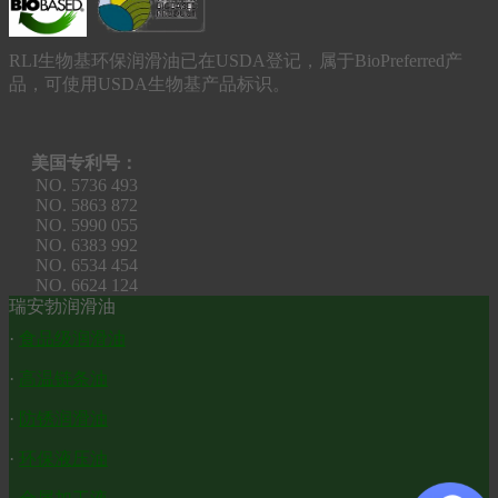
RLI生物基环保润滑油已在USDA登记，属于BioPreferred产
品，可使用USDA生物基产品标识。
美国专利号：
NO. 5736 493
NO. 5863 872
NO. 5990 055
NO. 6383 992
NO. 6534 454
NO. 6624 124
瑞安勃润滑油
·
食品级润滑油
·
高温链条油
·
防锈润滑油
·
环保液压油