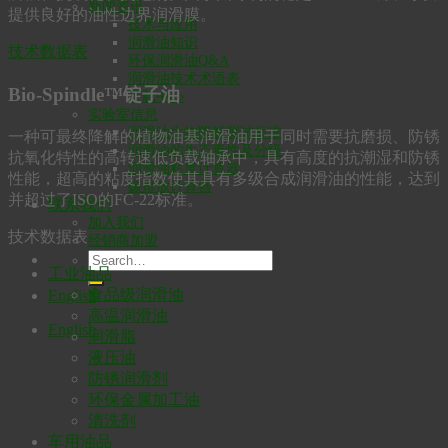
新闻资讯
提供良好的油性边界润滑膜。
技术与应用
润滑油知识
技术数据表
环保润滑油Q&A
润滑油技术术语表
Bio-Spindle™锭子油
下载中心
实验室信息
润滑油生物降解测试标准
一种可最终降解的植物油基润滑油用于同时需要抗磨损、防锈
润滑油的生态毒性及分级
抗氧化特性的高转速低负载轴承中，具有高度的抗潮湿和防锈
润滑油粘度计算器
性能，超高的粘度指数使其具有多级合成润滑油的性能，达到
碳排放计算器
并超过了ISO的FC-22标准。
联系我们
加入我们
技术数据表
经销商加盟
工业油品
食品级润滑油
English
高温润滑油
English
润滑脂
液压油
防锈润滑剂
环保金属加工油
清洗剂
车用油品