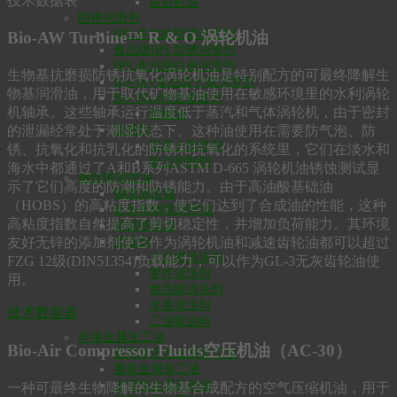
技术数据表
凿岩机油
防锈润滑剂
BPL多功能防锈润滑剂
Bio-AW Turbine™ R & O 涡轮机油
食品级BPL防锈润滑剂
BPL食品级白色润滑剂
生物基抗磨损防锈抗氧化涡轮机油是特别配方的可最终降解生
Bio-Dry食品级干膜润滑剂
物基润滑油，用于取代矿物基油使用在敏感环境里的水利涡轮
Bio-Blast快速渗透剂
机轴承。这些轴承运行温度低于蒸汽和气体涡轮机，由于密封
枪械油
防锈剂
的泄漏经常处于潮湿状态下。这种油使用在需要防气泡、防
混凝土脱模剂
锈、抗氧化和抗乳化的防锈和抗氧化的系统里，它们在淡水和
粉尘抑制剂
海水中都通过了A和B系列ASTM D-665 涡轮机油锈蚀测试显
钢丝绳润滑油
示了它们高度的防潮和防锈能力。由于高油酸基础油
钢缆润滑脂
（HOBS）的高粘度指数，使它们达到了合成油的性能，这种
链条和钢缆润滑油
高粘度指数自然提高了剪切稳定性，并增加负荷能力。其环境
链锯链条油
清洗剂
友好无锌的添加剂使它作为涡轮机油和减速齿轮油都可以超过
大豆橙清洗剂
FZG 12级(DIN51354)负载能力，可以作为GL-3无灰齿轮油使
零件清洗剂
用。
食品级清洗剂
水基清洗剂
技术数据表
工业吸油粉
环保金属加工油
Bio-Air Compressor Fluids空压机油（AC-30）
通用水溶性金属加工液
重载金属加工液
水溶性金属拉伸液
一种可最终生物降解的生物基合成配方的空气压缩机油，用于