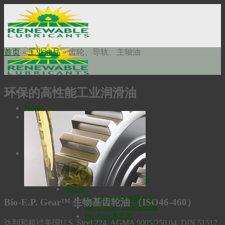
Skip
to
content
首页
»
工业油品
»
齿轮、导轨、主轴油
环保的高性能工业润滑油
Home
关于我们
使命申明
公司历史
瑞安勃安全科技
工业油品
高温润滑油
Bio-Extreme高温润滑油
Bio-SynXtra高温链条润滑油
液压油
Bio-Ultimax1000液压油
Bio-E.P. Gear™ 生物基齿轮油 （ISO46-460）
Bio-Ultimax 2000液压油
Bio-Fleet液压油
达到和超过美国U.S. Steel 224, AGMA 9005/250.04, DIN 51517,