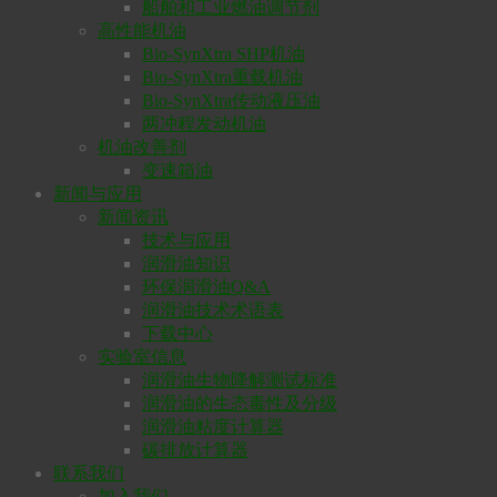
船舶和工业燃油调节剂
高性能机油
Bio-SynXtra SHP机油
Bio-SynXtra重载机油
Bio-SynXtra传动液压油
两冲程发动机油
机油改善剂
变速箱油
新闻与应用
新闻资讯
技术与应用
润滑油知识
环保润滑油Q&A
润滑油技术术语表
下载中心
实验室信息
润滑油生物降解测试标准
润滑油的生态毒性及分级
润滑油粘度计算器
碳排放计算器
联系我们
加入我们