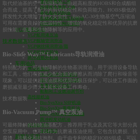
通用金属加工油
取代烃油基的空气压缩机油，由超高粘度的HOBS和合成酯组
高强度金属加工油
合而成，提高了配方的剪切稳定性和负荷能力。HOBS极低的
雾化极压切削油
挥发性大大增加了防火安全性，Bio-AC-30生物基空气压缩油
生物基金属冲压拉伸油
可用在需要良好的低温特性、增强的氧化稳定性和优异的抗磨
切削油防粘附添加剂
损性能、低毒和生物降解等的应用中。
VGP船用油品
VGP船用液压油
技术数据表
VGP艉轴管润滑油
VGP钢丝绳润滑油/脂
VGP环保齿轮油
Bio-Slide Way™ Lubricants导轨润滑油
两冲程舷外机油
车用油品
特别配方的、可生物降解的生物基润滑油，用于润滑设备导轨
燃油添加剂
和工具，他们有效减少配合面的摩擦从而消除了爬行和噪音等
Bio-Plus汽油添加剂
现象，可以提供超强油膜和优异的极压保护，可以使工作面的
Bio-Power柴油添加剂
冬季柴油添加剂
磨损减至最少而大大延长设备工作寿命。
船舶和工业燃油调节剂
高性能机油
技术数据表
Bio-SynXtra SHP机油
Bio-SynXtra重载机油
Bio-Vacuum Pump™ 真空泵油
Bio-SynXtra传动液压油
两冲程发动机油
可最终降解的植物油基配方，推荐用于乳业及其它等大部分真
机油改善剂
变速箱油
空泵应用中。也可以作为抗磨液压油使用。它包含抗磨损、抗
新闻与应用
腐蚀、抗氧化和抗泡剂。由于由专利的稳定HOBS组成，可以