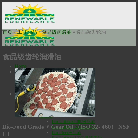
Skip
to
content
首页
»
工业油品
»
食品级润滑油
»
食品级齿轮油
食品级齿轮润滑油
Home
关于我们
使命申明
公司历史
瑞安勃安全科技
工业油品
高温润滑油
Bio-Extreme高温润滑油
Bio-SynXtra高温链条润滑油
液压油
Bio-Ultimax1000液压油
Bio-Food Grade™ Gear Oil （ISO 32- 460） NSF
Bio-Ultimax 2000液压油
Bio-Fleet液压油
H1