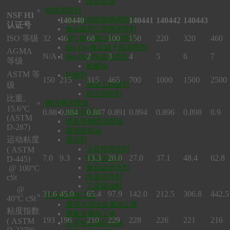
凿岩机油
防锈润滑剂
NSF H1
BPL多功能防锈润滑剂
140440
140441
140442
140443
认证号
食品级BPL防锈润滑剂
ISO
等级
32
46
68
100
150
220
320
460
BPL食品级白色润滑剂
Bio-Dry食品级干膜润滑剂
AGMA
N/A
1
2
3
4
5
6
7
Bio-Blast快速渗透剂
等级
枪械油
ASTM
等
防锈剂
150
215
315
465
700
1000
1500
2500
混凝土脱模剂
级
粉尘抑制剂
比重
,
钢丝绳润滑油
15.6°C
0.88
0.884
0.887
0.891
0.894
0.896
0.898
0.9
钢缆润滑脂
(ASTM
链条和钢缆润滑油
D-287)
链锯链条油
运动粘度
清洗剂
大豆橙清洗剂
( ASTM
7.0
9.3
13.3
20.0
27.0
37.1
48.4
62.8
零件清洗剂
D-445)
食品级清洗剂
@ 100°C
水基清洗剂
cSt
工业吸油粉
@
31.6
45.0
65.4
97.9
142.0
212.5
306.8
442.5
环保金属加工油
40°C cSt
通用水溶性金属加工液
粘度指数
重载金属加工液
193
196
210
229
228
226
221
216
( ASTM
水溶性金属拉伸液