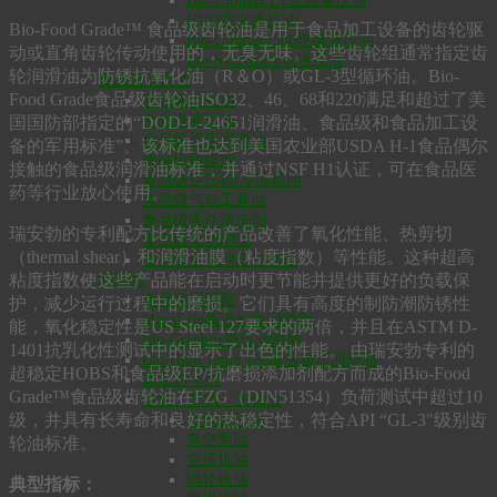
Bio-Ultimax LT低温液压油
HVO防火液压油
Bio-Food Grade™ 食品级齿轮油是用于食品加工设备的齿轮驱
Bio-Ultimax1500绝缘液压油
动或直角齿轮传动使用的，无臭无味。这些齿轮组通常指定齿
Bio-SynXtra传动液压油
轮润滑油为防锈抗氧化油（R＆O）或GL-3型循环油。Bio-
食品级润滑油
Food Grade食品级齿轮油ISO32、46、68和220满足和超过了美
食品级齿轮油
食品级液压油
国国防部指定的“DOD-L-24651润滑油、食品级和食品加工设
食品级通用润滑油
备的军用标准”。该标准也达到美国农业部USDA H-1食品偶尔
食品级脱模剂
接触的食品级润滑油标准，并通过NSF H1认证，可在食品医
食品级空压机/冷冻机油
药等行业放心使用。
食品级气动工具油
食品级零件清洗剂
瑞安勃的专利配方比传统的产品改善了氧化性能、热剪切
食品级铝切削油
（thermal shear）和润滑油膜（粘度指数）等性能。这种超高
食品级金属冲压拉伸油
粘度指数使这些产品能在启动时更节能并提供更好的负载保
润滑脂
食品级润滑脂
护，减少运行过程中的磨损。它们具有高度的制防潮防锈性
MaxxLife高温长效润滑脂
能，氧化稳定性是US Steel 127要求的两倍，并且在ASTM D-
Bio-Graphite极压润滑脂
1401抗乳化性测试中的显示了出色的性能。 由瑞安勃专利的
Bio-High Temp 180高温极压润滑脂
超稳定HOBS和食品级EP/抗磨损添加剂配方而成的Bio-Food
高温防卡剂
Grade™食品级齿轮油在FZG（DIN51354）负荷测试中超过10
齿轮、导轨、主轴油
级，并具有长寿命和良好的热稳定性，符合API “GL-3″级别齿
环保齿轮油
真空泵油
轮油标准。
空压机油
涡轮机油
典型指标：