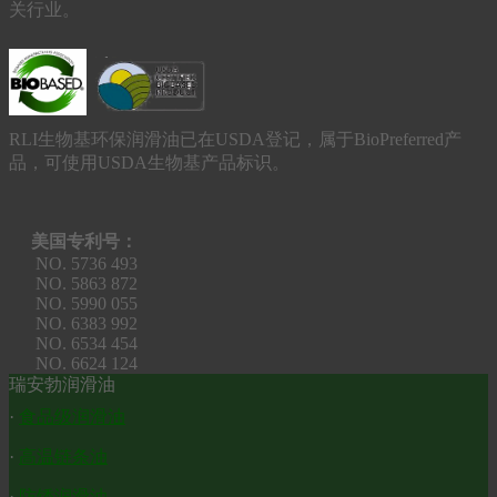
关行业。
RLI生物基环保润滑油已在USDA登记，属于BioPreferred产
品，可使用USDA生物基产品标识。
美国专利号：
NO. 5736 493
NO. 5863 872
NO. 5990 055
NO. 6383 992
NO. 6534 454
NO. 6624 124
瑞安勃润滑油
·
食品级润滑油
·
高温链条油
·
防锈润滑油