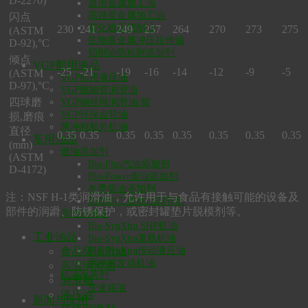
D-2270)
通用金属加工油
高强度金属加工油
闪点
雾化极压切削油
230
241
249
257
264
270
273
275
(ASTM
生物基金属冲压拉伸油
D-92),°C
切削油防粘附添加剂
倾点
VGP船用油品
-25
-21
-19
-16
-14
-12
-9
-5
(ASTM
VGP船用液压油
D-97),°C
VGP艉轴管润滑油
四球磨
VGP钢丝绳润滑油/脂
VGP环保齿轮油
损
,
磨痕
两冲程舷外机油
直径
0.35
0.35
0.35
0.35
0.35
0.35
0.35
0.35
车用油品
(mm)
燃油添加剂
(ASTM
Bio-Plus汽油添加剂
D-4172)
Bio-Power柴油添加剂
冬季柴油添加剂
注：
NSF H-1
类润滑油，允许用于与食品有接触可能的设备及
船舶和工业燃油调节剂
部件的润滑、防锈保护，或密封罐垫片脱模剂等。
高性能机油
Bio-SynXtra SHP机油
工业油品
Bio-SynXtra重载机油
Bio-SynXtra传动液压油
食品级润滑油
两冲程发动机油
高温润滑油
机油改善剂
润滑脂
变速箱油
液压油
新闻与应用