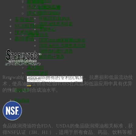
防锈润滑剂
新闻资讯
环保金属加工油
技术与应用
润滑油知识
清洗剂
环保润滑油Q&A
车用油品
润滑油技术术语表
VGP船用油品
下载中心
技术与应用
实验室信息
新闻资讯
润滑油生物降解测试标准
润滑油的生态毒性及分级
润滑油粘度计算器
碳排放计算器
联系我们
加入我们
经销商加盟
Renewable Lubricants拥有的专利抗氧化、抗磨损和低温流动技
术，使高油酸生物基础油HOBS在高温和低温应用中具有优异
English
的性能，达到合成油水平。
English
食品级润滑油符合FDA、USDA的食品级润滑油相关标准，获
得NSF认证（3H、H1 ），适用于所有食品、药品、饮料等相