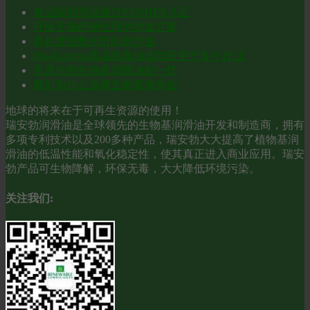
食品级润滑油通过KOSHER认证
环保无毒的钢丝绳润滑油方案
高粘度指数的节能润滑油
Bio-Extreme高温链条油成功应用于多个行业
不是所有生物基润滑油都一样
我们为什么选择生物基润滑油
地球的将来在于可再生资源的使用！
瑞安勃润滑油是全球领先的生物基润滑油开发和制造商，拥有
多项专利技术以及200多种产品，瑞安勃大大提高了植物基润
滑油的低温性能和氧化稳定性，使其真正进入商业应用。瑞安
勃产品可生物降解，环保无毒，大大降低环境污染。
关注我们: