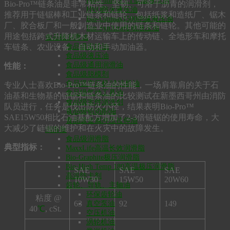
Bio-Ultimax LT低温液压油
Bio-Pro™链条油是非常粘性、坚韧、可溶于沥青的润滑剂，
HVO防火液压油
推荐用于链锯棒和工业链条和链轮，包括纸浆和造纸厂、锯木
Bio-Ultimax1500绝缘液压油
厂、胶合板厂和一般制造业中使用的链条和链轮。其他可能的
Bio-SynXtra传动液压油
用途包括跨式升降机木材运输车上的传动链、全地形车和摩托
食品级润滑油
车链条、农业设备、自动和手动加油器。
食品级齿轮油
食品级液压油
食品级通用润滑油
性能：
食品级脱模剂
食品级空压机/冷冻机油
专业人士喜欢Bio-Pro™链条油的性能，一场肩靠肩的关于石
食品级气动工具油
油基和生物基的链锯和链条油的比较测试在新墨西哥州由消防
食品级零件清洗剂
队员进行，任务是伐出防火小径，结果表明Bio-Pro™
食品级铝切削油
SAE15W50相比石油基配方增加了2-3倍链锯的使用寿命，大
食品级金属冲压拉伸油
大减少了链锯的维护和在火灾中的故障发生。
润滑脂
食品级润滑脂
典型指标：
MaxxLife高温长效润滑脂
Bio-Graphite极压润滑脂
Bio-High Temp 180高温极压润滑脂
SAE
SAE
SAE
高温防卡剂
10W30
15W50
20W60
齿轮、导轨、主轴油
环保齿轮油
粘度 @
63
92
149
真空泵油
40
℃
, cSt.
空压机油
涡轮机油