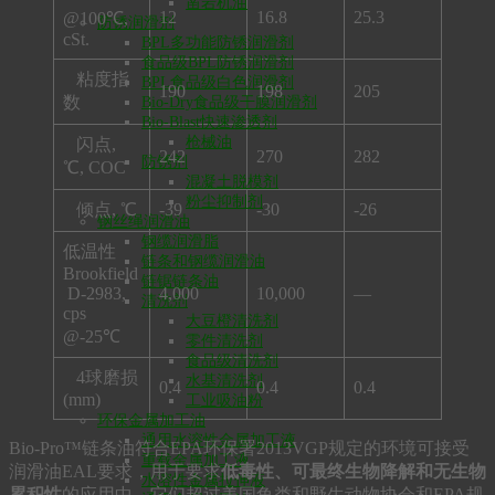
凿岩机油
12
16.8
25.3
@100℃,
防锈润滑剂
cSt.
BPL多功能防锈润滑剂
食品级BPL防锈润滑剂
粘度指
BPL食品级白色润滑剂
190
198
205
数
Bio-Dry食品级干膜润滑剂
Bio-Blast快速渗透剂
枪械油
闪点,
242
270
282
防锈剂
℃, COC
混凝土脱模剂
粉尘抑制剂
倾点, ℃
-39
-30
-26
钢丝绳润滑油
钢缆润滑脂
低温性
链条和钢缆润滑油
Brookfield
链锯链条油
D-2983,
4,000
10,000
—
清洗剂
cps
大豆橙清洗剂
@-25℃
零件清洗剂
食品级清洗剂
4球磨损
水基清洗剂
0.4
0.4
0.4
(mm)
工业吸油粉
环保金属加工油
通用水溶性金属加工液
Bio-Pro™链条油符合EPA环保署2013VGP规定的环境可接受
重载金属加工液
润滑油EAL要求，用于要求
低毒性、可最终生物降解和无生物
水溶性金属拉伸液
累积性
的应用中。它们超过美国鱼类和野生动物协会和EPA规