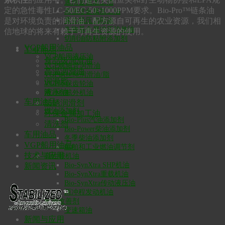
通用金属加工油
定的急性毒性LC-50/EC-50>1000PPM要求。Bio-Pro™链条油
高强度金属加工油
是对环境负责的润滑油，配方源自可再生的农业资源，我们相
雾化极压切削油
生物基金属冲压拉伸油
信地球的将来有赖于可再生资源的使用。
切削油防粘附添加剂
VGP船用油品
工业油品
VGP船用液压油
食品级润滑油
VGP艉轴管润滑油
高温润滑油
VGP钢丝绳润滑油/脂
润滑脂
VGP环保齿轮油
液压油
两冲程舷外机油
车用油品
防锈润滑剂
燃油添加剂
环保金属加工油
Bio-Plus汽油添加剂
清洗剂
Bio-Power柴油添加剂
车用油品
冬季柴油添加剂
VGP船用油品
船舶和工业燃油调节剂
技术与应用
高性能机油
Bio-SynXtra SHP机油
新闻资讯
Bio-SynXtra重载机油
Bio-SynXtra传动液压油
两冲程发动机油
机油改善剂
变速箱油
新闻与应用