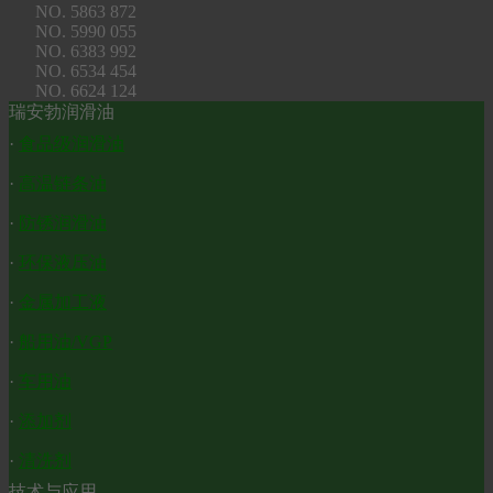
NO. 5863 872
NO. 5990 055
NO. 6383 992
NO. 6534 454
NO. 6624 124
瑞安勃润滑油
·
食品级润滑油
·
高温链条油
·
防锈润滑油
·
环保液压油
·
金属加工液
·
船用油/VGP
·
车用油
·
添加剂
·
清洗剂
技术与应用