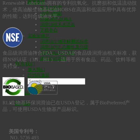
新闻资讯
Renewable Lubricants拥有的专利抗氧化、抗磨损和低温流动技
技术与应用
术，使高油酸生物基础油HOBS在高温和低温应用中具有优异
润滑油知识
的性能，达到合成油水平。
环保润滑油Q&A
润滑油技术术语表
下载中心
实验室信息
润滑油生物降解测试标准
润滑油的生态毒性及分级
食品级润滑油符合FDA、USDA的食品级润滑油相关标准，获
润滑油粘度计算器
碳排放计算器
得NSF认证（3H、H1 ），适用于所有食品、药品、饮料等相
联系我们
关行业。
加入我们
经销商加盟
English
RLI生物基环保润滑油已在USDA登记，属于BioPreferred产
English
品，可使用USDA生物基产品标识。
美国专利号：
NO. 5736 493