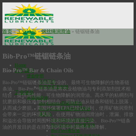
Skip
to
content
首页
»
工业油品
»
钢丝绳润滑油
»
链锯链条油
Bio-Pro™链锯链条油
Home
Bio-Pro™ Bar & Chain Oils
关于我们
使命申明
公司历史
Bio-Pro™链锯链条油是专业的、最终可生物降解的生物基链
瑞安勃安全科技
条油。 Bio-Pro™链条油是将农业植物油与专利添加剂技术相
工业油品
结合，提供高性能、可生物降解的润滑油。高水平的粘稠剂与
高温润滑油
抗磨损和极压添加剂相结合，可防止油从链条和链轮上脱落，
Bio-Extreme高温润滑油
从而减少磨损。美国环保署EPA已经认识到，使用矿物润滑剂
Bio-SynXtra高温链条润滑油
会带来一定的环境风险，在使用矿物油润滑油时，泄漏、排放
液压油
Bio-Ultimax1000液压油
和溢出会导致对周围环境和环境的直接污染。 Bio-Pro™链条
Bio-Ultimax 2000液压油
油的开发目的是在排放到环境中时最终生物降解。
Bio-Fleet液压油