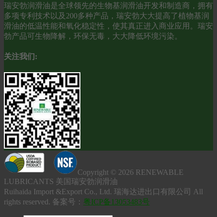
瑞安勃润滑油是全球领先的生物基润滑油开发和制造商，拥有
多项专利技术以及200多种产品，瑞安勃大大提高了植物基润
滑油的低温性能和氧化稳定性，使其真正进入商业应用。瑞安
勃产品可生物降解，环保无毒，大大降低环境污染。
关注我们:
Copyright © 2026 RENEWABLE
LUBRICANTS 美国瑞安勃润滑油
Ruihaida Import &Export Co., Ltd. 瑞海达进出口有限公司 All
rights reserved. 备案号：
粤ICP备13053483号