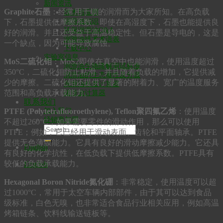
新闻资讯
Graphite石墨
：经常用于锁的润滑而为大家所知。在高负载
技术与应用
润滑油知识
下，石墨提供低摩擦系数。即使在高湿度下，石墨也能提供良
环保润滑油Q&A
好的润滑。并且还受益于高温稳定性。但石墨是导电的，这是
润滑油技术术语表
一个缺点，因为可能导致腐蚀。
下载中心
实验室信息
MoS二硫化钼
：MoS2即使在真空中也能润滑，使用温度超过
润滑油生物降解测试标准
350°C，二硫化钼防止粘滑，并且随着负载的增加，它提供减
润滑油的生态毒性及分级
少的摩擦。二硫化钼还提供了显著的附着力、宽广的温度服务
润滑油粘度计算器
范围和高负载承载能力。
碳排放计算器
联系我们
加入我们
PTFE (Polytetrafluoroethylene), Teflon聚四氟乙烯
：使用温度
经销商加盟
不超过260°C，如果需要零件的滑动作用，那么可以使用
PTFE；例如，它已经用于滑动表面、齿轮和平面轴承。PTFE
提供无色薄膜能力。它具有良好的滑动摩擦减少能力。它还具
English
有良好的化学抗性，在低负载下提供低摩擦系数。PTFE具有
较低的负载承载能力。
English
Hexagonal Boron Nitride氮化硼
：非常稳定，使用温度可以超
过1000°C，常用于太空车辆内部部件，由于其可以达到食品
级标准，白色无嗅，也非常适合食品行业相关应用，例如高温
烤箱链条、饮料线输送链板等。