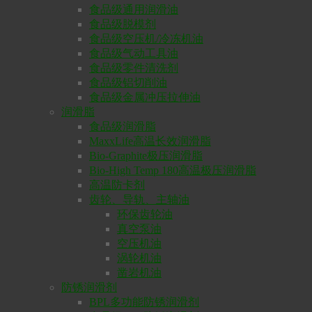
食品级通用润滑油
食品级脱模剂
食品级空压机/冷冻机油
食品级气动工具油
食品级零件清洗剂
食品级铝切削油
食品级金属冲压拉伸油
润滑脂
食品级润滑脂
MaxxLife高温长效润滑脂
Bio-Graphite极压润滑脂
Bio-High Temp 180高温极压润滑脂
高温防卡剂
齿轮、导轨、主轴油
环保齿轮油
真空泵油
空压机油
涡轮机油
凿岩机油
防锈润滑剂
BPL多功能防锈润滑剂