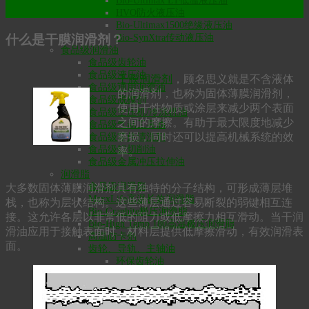
Bio-Ultimax LT低温液压油
HVO防火液压油
Bio-Ultimax1500绝缘液压油
什么是干膜润滑剂？
Bio-SynXtra传动液压油
食品级润滑油
食品级齿轮油
食品级液压油
干膜润滑剂
，顾名思义就是不含液体
食品级通用润滑油
的润滑剂，也称为固体薄膜润滑剂，
食品级脱模剂
使用干性物质或涂层来减少两个表面
食品级空压机/冷冻机油
之间的摩擦。有助于最大限度地减少
食品级气动工具油
磨损，同时还可以提高机械系统的效
食品级零件清洗剂
食品级铝切削油
率。
食品级金属冲压拉伸油
润滑脂
食品级润滑脂
大多数固体薄膜润滑剂具有独特的分子结构，可形成薄层堆
MaxxLife高温长效润滑脂
栈，也称为层状结构。这些薄层通过容易断裂的弱键相互连
Bio-Graphite极压润滑脂
接。这允许各层以非常低的阻力或低摩擦力相互滑动。当干润
Bio-High Temp 180高温极压润滑脂
滑油应用于接触表面时，材料层提供低摩擦滑动，有效润滑表
高温防卡剂
面。
齿轮、导轨、主轴油
环保齿轮油
真空泵油
空压机油
涡轮机油