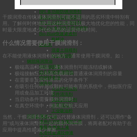
凿岩机油
防锈润滑剂
BPL多功能防锈润滑剂
干膜润滑在传统液体润滑剂可能不适用的恶劣环境中特别有
食品级BPL防锈润滑剂
BPL食品级白色润滑剂
用。了解何时何地使用这种润滑可以极大地优化您的性能，同
Bio-Dry食品级干膜润滑剂
时最大限度地减少代价高昂的运营停机时间。
Bio-Blast快速渗透剂
枪械油
什么情况需要使用干膜润滑剂：
防锈剂
混凝土脱模剂
在不能使用液体润滑剂的地方，通常使用干膜润滑。如：
粉尘抑制剂
钢丝绳润滑油
极端高温和低温，液体润滑剂可能冻结或解体
钢缆润滑脂
链条和钢缆润滑油
极端接触压力和高负载超过普通液体润滑剂的容量
链锯链条油
在需要非反应性涂层的化学条件下
清洗剂
在吸引任何碎屑或颗粒可能有害的系统中，例如医疗应
大豆橙清洗剂
用或食品加工环境
零件清洗剂
当启动条件需要额外润滑时
食品级清洗剂
在真空环境中，例如航空航天应用
水基清洗剂
工业吸油粉
环保金属加工油
当然，干膜润滑剂不仅可以代替液体润滑剂，还可以用作“备
通用水溶性金属加工液
用”或与液体润滑剂一起的额外润滑膜，将两者配对有助于在
重载金属加工液
应用中提高性能减少摩擦。
水溶性金属拉伸液