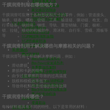
通用金属加工油
干膜润滑剂用在哪些地方？
高强度金属加工油
雾化极压切削油
生物基金属冲压拉伸油
干膜润滑可应用于各种形状和尺寸的零件，例如：管道接头、
切削油防粘附添加剂
轴承、链条、螺栓、铰链、工具、输送链、驱动链、枪支、自
VGP船用油品
行车链条、钢丝绳、钢缆、导轨、重型销轴、门窗、橱柜、
VGP船用液压油
锁、拉链、移动的机械部件、滑冰鞋、自行车、雪橇、滑板等
VGP艉轴管润滑油
等
VGP钢丝绳润滑油/脂
VGP环保齿轮油
两冲程舷外机油
干膜润滑剂用于解决哪些与摩擦相关的问题？
车用油品
燃油添加剂
干膜润滑可用于帮助解决摩擦问题，例如：
Bio-Plus汽油添加剂
Bio-Power柴油添加剂
滑动磨损
冬季柴油添加剂
磨损和卡死的组件
船舶和工业燃油调节剂
由于过度摩擦而导致的过高温度
高性能机油
脱模和模流效率低下
Bio-SynXtra SHP机油
Bio-SynXtra重载机油
导致停机和昂贵维修的部件故障
Bio-SynXtra传动液压油
两冲程发动机油
干膜润滑剂有哪些？
机油改善剂
变速箱油
每种材料都具有不同的特性。以下是常用的材料：
新闻与应用