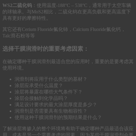
WS2二硫化钨
：使用温度-188°C – 538°C，通常用于太空车辆
的球轴承。与MoS2相比，二硫化钨在更高负载和更高温度下
具有更好的摩擦特性。
其它还有Cerium Fluoride氟化铈，Calcium Fluoride氟化钙，
Talc滑石粉等等
选择干膜润滑时的重要考虑因素：
在确定哪种干膜润滑剂最适合您的应用时，重要的是要考虑其
使用环境。
润滑剂将应用于什么类型的基材？
涂层应承受什么温度？
涂层将暴露在哪些大气条件下？
涂层会接触到化学品吗？
满足设计要求的最大涂层厚度是多少？
润滑剂是否需要具有生物相容性？
使用这种干膜润滑剂的预期结果是什么？
了解涂层将掺入的整个环境将有助于确定哪种产品最适合该应
用。成本是另一个需要考虑的因素，因为某些干膜润滑剂会更