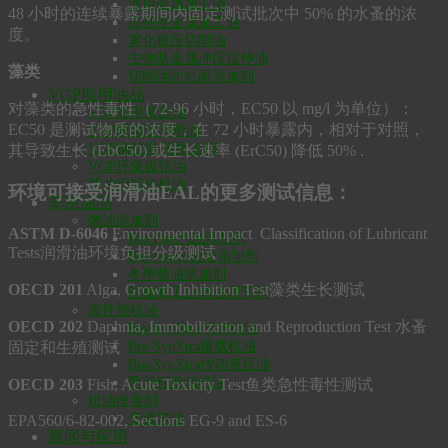
通用金属加工油
48 小时的连续暴露期间内固定测试批次中 50% 的水蚤的浓
高强度金属加工油
度。
雾化极压切削油
生物基金属冲压拉伸油
藻类
切削油防粘附添加剂
VGP船用油品
对藻类的急性毒性（72-96 小时，EC50 以 mg/l 为单位）：
VGP船用液压油
EC50 是测试物质的浓度，在 72 小时暴露内，相对于对照，
VGP艉轴管润滑油
VGP钢丝绳润滑油/脂
其导致生长 (EbC50) 或生长速率 (ErC50) 降低 50% .
VGP环保齿轮油
两冲程舷外机油
环境可接受润滑油EAL的更多测试信息：
车用油品
燃油添加剂
ASTM D-6046
Environmental Impact Classification of Lubricant
Bio-Plus汽油添加剂
Tests润滑油环境负担分级测试
Bio-Power柴油添加剂
冬季柴油添加剂
OECD 201
Alga, Growth Inhibition Test藻类生长测试
船舶和工业燃油调节剂
高性能机油
OECD 202
Daphnia, Immobilization and Reproduction Test 水蚤
Bio-SynXtra SHP机油
Bio-SynXtra重载机油
固定和生殖测试
Bio-SynXtra传动液压油
两冲程发动机油
OECD 203
Fish, Acute Toxicity Test鱼类急性毒性测试
机油改善剂
变速箱油
EPA560/6-82-002, Sections EG-9 and ES-6
新闻与应用