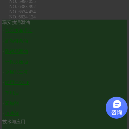
NO. 5990 055
NO. 6383 992
NO. 6534 454
NO. 6624 124
瑞安勃润滑油
·
食品级润滑油
·
高温链条油
·
防锈润滑油
·
环保液压油
·
金属加工液
·
船用油/VGP
·
车用油
·
添加剂
·
清洗剂
技术与应用