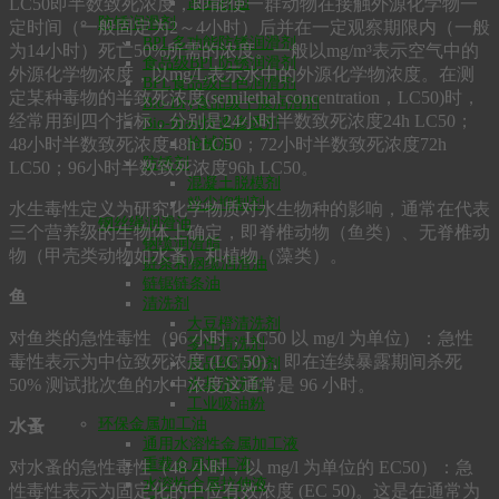
LC50即半数致死浓度，即能使一群动物在接触外源化学物一
凿岩机油
防锈润滑剂
定时间（一般固定为2～4小时）后并在一定观察期限内（一般
BPL多功能防锈润滑剂
为14小时）死亡50%所需的浓度。一般以mg/m³表示空气中的
食品级BPL防锈润滑剂
外源化学物浓度，以mg/L表示水中的外源化学物浓度。在测
BPL食品级白色润滑剂
定某种毒物的半致死浓度(semilethal concentration，LC50)时，
Bio-Dry食品级干膜润滑剂
经常用到四个指标，分别是24小时半数致死浓度24h LC50；
Bio-Blast快速渗透剂
48小时半数致死浓度48h LC50；72小时半数致死浓度72h
枪械油
防锈剂
LC50；96小时半数致死浓度96h LC50。
混凝土脱模剂
粉尘抑制剂
水生毒性定义为研究化学物质对水生物种的影响，通常在代表
钢丝绳润滑油
三个营养级的生物体上确定，即脊椎动物（鱼类）、无脊椎动
钢缆润滑脂
物（甲壳类动物如水蚤）和植物（藻类）。
链条和钢缆润滑油
链锯链条油
鱼
清洗剂
大豆橙清洗剂
对鱼类的急性毒性（96 小时，LC50 以 mg/l 为单位）：急性
零件清洗剂
毒性表示为中位致死浓度 (LC 50)，即在连续暴露期间杀死
食品级清洗剂
50% 测试批次鱼的水中浓度这通常是 96 小时。
水基清洗剂
工业吸油粉
环保金属加工油
水蚤
通用水溶性金属加工液
重载金属加工液
对水蚤的急性毒性（48 小时，以 mg/l 为单位的 EC50）：急
水溶性金属拉伸液
性毒性表示为固定化的中位有效浓度 (EC 50)。这是在通常为