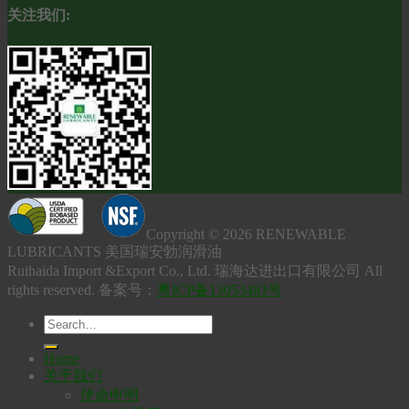
关注我们:
Copyright © 2026 RENEWABLE
LUBRICANTS 美国瑞安勃润滑油
Ruihaida Import &Export Co., Ltd. 瑞海达进出口有限公司 All
rights reserved. 备案号：
粤ICP备13053483号
Home
关于我们
使命申明