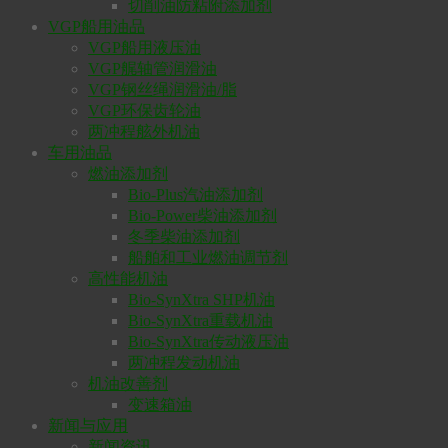
切削油防粘附添加剂
VGP船用油品
VGP船用液压油
VGP艉轴管润滑油
VGP钢丝绳润滑油/脂
VGP环保齿轮油
两冲程舷外机油
车用油品
燃油添加剂
Bio-Plus汽油添加剂
Bio-Power柴油添加剂
冬季柴油添加剂
船舶和工业燃油调节剂
高性能机油
Bio-SynXtra SHP机油
Bio-SynXtra重载机油
Bio-SynXtra传动液压油
两冲程发动机油
机油改善剂
变速箱油
新闻与应用
新闻资讯