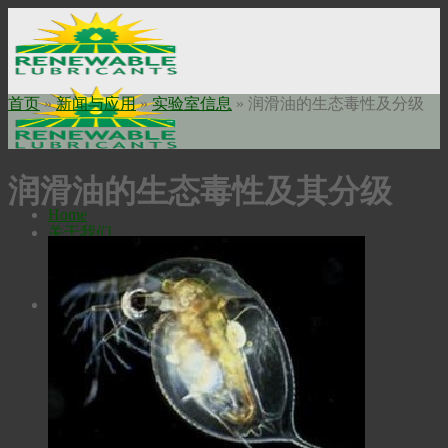
Skip
to
content
首页
»
新闻与应用
»
实验室信息
»
润滑油的生态毒性及分级
润滑油的生态毒性及其分级
Home
关于我们
使命申明
公司历史
瑞安勃安全科技
工业油品
高温润滑油
Bio-Extreme高温润滑油
Bio-SynXtra高温链条润滑油
液压油
Bio-Ultimax1000液压油
Bio-Ultimax 2000液压油
Bio-Fleet液压油