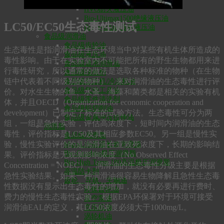
Bio-Ultimax LT低温液压油
HVO防火液压油
Bio-Ultimax1500绝缘液压油
LC50/EC50生态毒性测试
Bio-SynXtra传动液压油
食品级润滑油
食品级齿轮油
生态毒性是指润滑油在生态环境当中对某些有机生体所造成的
食品级液压油
毒性影响。由于在实验室内不可能把所有的野生生物都用来进
食品级通用润滑油
行毒性研究，所以通常的做法是选取各种标准的物种（在生物
食品级脱模剂
链中代表着不同级别的物种），来对润滑油的生态毒性进行评
食品级空压机/冷冻机油
食品级气动工具油
价。对水生生物的鱼、水蚤、海藻和菌类都是相关的实验有机
食品级零件清洗剂
体，并且OECD（Organization for economic cooperation and
食品级铝切削油
development）已制定了标准的试验方法。生态毒性可分为两
食品级金属冲压拉伸油
组，一组是急性实验，评估高浓度下，短时间内润滑油的生态
润滑脂
毒性，评价指标是LC50及其相应参数EC50。另一组是慢性实
食品级润滑脂
验，慢性实验评价的是润滑油在亚致死浓度下，长期的影响结
MaxxLife高温长效润滑脂
Bio-Graphite极压润滑脂
果。评价指标是无观测影响浓度（No Observed Effect
Bio-High Temp 180高温极压润滑脂
Concentration = NOEC）。润滑油的生态毒性分级主要是根据
高温防卡剂
急性实验结果。如果一种润滑油很容易生物降解且急性生态毒
齿轮、导轨、主轴油
性数据没有显示出生态毒性的增加，就没有必要再进行费时、
环保齿轮油
费力的慢性生态毒性实验。 根据EPA环保署对于环境可接受
真空泵油
润滑油EAL的定义，其LC50浓度必须大于1000mg/L。
空压机油
涡轮机油