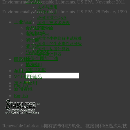
Enviornmentally Acceptable Lubricants. US EPA, November 2011
新闻资讯
技术与应用
Enviornmentally Acceptable Lubricants. US EPA, 28 Febuary 1999
润滑油知识
环保润滑油Q&A
工业油品
润滑油技术术语表
食品级润滑油
下载中心
实验室信息
高温润滑油
润滑油生物降解测试标准
润滑脂
润滑油的生态毒性及分级
液压油
润滑油粘度计算器
防锈润滑剂
碳排放计算器
环保金属加工油
联系我们
清洗剂
加入我们
经销商加盟
车用油品
VGP船用油品
技术与应用
English
新闻资讯
English
Renewable Lubricants拥有的专利抗氧化、抗磨损和低温流动技