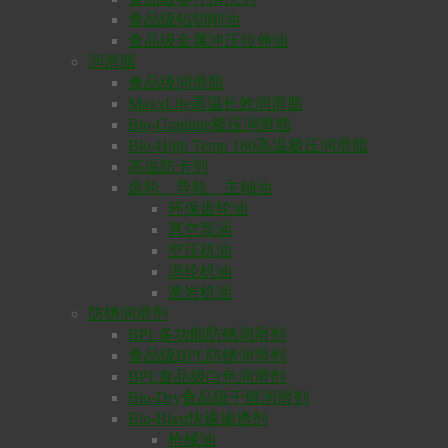
食品级铝切削油
食品级金属冲压拉伸油
润滑脂
食品级润滑脂
MaxxLife高温长效润滑脂
Bio-Graphite极压润滑脂
Bio-High Temp 180高温极压润滑脂
高温防卡剂
齿轮、导轨、主轴油
环保齿轮油
真空泵油
空压机油
涡轮机油
凿岩机油
防锈润滑剂
BPL多功能防锈润滑剂
食品级BPL防锈润滑剂
BPL食品级白色润滑剂
Bio-Dry食品级干膜润滑剂
Bio-Blast快速渗透剂
枪械油