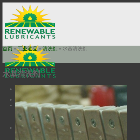
Skip
to
content
首页
»
工业油品
»
清洗剂
»
水基清洗剂
水基清洗剂
Home
关于我们
使命申明
公司历史
瑞安勃安全科技
工业油品
高温润滑油
Bio-Extreme高温润滑油