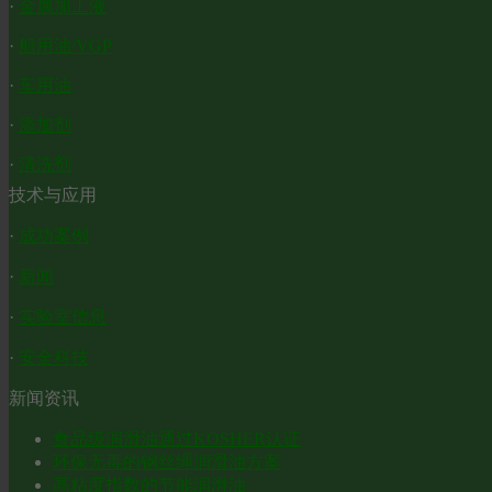
·
金属加工液
·
船用油/VGP
·
车用油
·
添加剂
·
清洗剂
技术与应用
·
成功案例
·
新闻
·
实验室信息
·
安全科技
新闻资讯
食品级润滑油通过KOSHER认证
环保无毒的钢丝绳润滑油方案
高粘度指数的节能润滑油