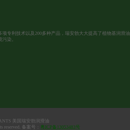
项专利技术以及200多种产品，瑞安勃大大提高了植物基润滑
境污染。
UBRICANTS 美国瑞安勃润滑油
ts reserved. 备案号：
粤ICP备13053483号