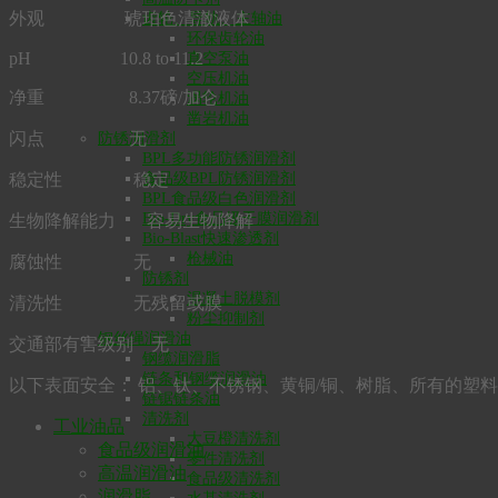
外观 琥珀色清澈液体
齿轮、导轨、主轴油
环保齿轮油
pH 10.8 to 11.2
真空泵油
空压机油
净重 8.37磅/加仑
涡轮机油
凿岩机油
闪点 无
防锈润滑剂
BPL多功能防锈润滑剂
稳定性 稳定
食品级BPL防锈润滑剂
BPL食品级白色润滑剂
Bio-Dry食品级干膜润滑剂
生物降解能力 容易生物降解
Bio-Blast快速渗透剂
枪械油
腐蚀性 无
防锈剂
混凝土脱模剂
清洗性 无残留或膜
粉尘抑制剂
钢丝绳润滑油
交通部有害级别 无
钢缆润滑脂
链条和钢缆润滑油
以下表面安全： 铝、钛、不锈钢、黄铜/铜、树脂、所有的塑
链锯链条油
清洗剂
工业油品
大豆橙清洗剂
食品级润滑油
零件清洗剂
高温润滑油
食品级清洗剂
润滑脂