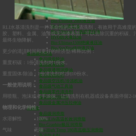
Bio-SynXtra高温链条润滑油
液压油
Bio-Ultimax1000液压油
Bio-Ultimax 2000液压油
Bio-Fleet液压油
RLI水基清洗剂是一种革命性的水性清洗剂，有效用于高难度
Bio-Ultimax LT低温液压油
胶、塑料、金属、油漆或无油漆表面）可以去除沉重的积碳、污
HVO防火液压油
最终生物降解。
Bio-Ultimax1500绝缘液压油
Bio-SynXtra传动液压油
更少的清洁时间和更好的经济型/稀释比例：
食品级润滑油
食品级齿轮油
重度积碳：1份清洗剂对1份水。
食品级液压油
食品级通用润滑油
重度固体/除油：1份清洗剂对2到10份水。
食品级脱模剂
食品级空压机/冷冻机油
一般使用说明：
食品级气动工具油
食品级零件清洗剂
用喷瓶、泡沫或者手涂抹。让清洗剂在机器或设备表面停留2-
食品级铝切削油
食品级金属冲压拉伸油
物理和化学特性：
润滑脂
食品级润滑脂
水溶解性 100%
MaxxLife高温长效润滑脂
Bio-Graphite极压润滑脂
气味 无味
Bio-High Temp 180高温极压润滑脂
高温防卡剂