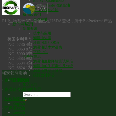
Bio-SynXtra重载机油
Bio-SynXtra传动液压油
两冲程发动机油
机油改善剂
变速箱油
RLI生物基环保润滑油已在USDA登记，属于BioPreferred
新闻与应用
新闻资讯
技术与应用
润滑油知识
美国专利号：
环保润滑油Q&A
NO. 5736 493
润滑油技术术语表
NO. 5863 872
下载中心
NO. 5990 055
实验室信息
NO. 6383 992
润滑油生物降解测试标准
NO. 6534 454
润滑油的生态毒性及分级
NO. 6624 124
润滑油粘度计算器
瑞安勃润滑油
碳排放计算器
联系我们
·
食品级润滑油
加入我们
·
高温链条油
经销商加盟
·
防锈润滑油
English
·
环保液压油
English