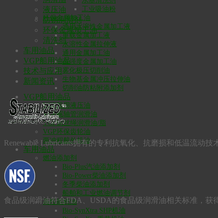
水基清洗剂
液压油
工业吸油粉
环保金属加工油
防锈润滑剂
通用水溶性金属加工液
环保金属加工油
重载金属加工液
清洗剂
水溶性金属拉伸液
车用油品
通用金属加工油
VGP船用油品
高强度金属加工油
技术与应用
雾化极压切削油
生物基金属冲压拉伸油
新闻资讯
切削油防粘附添加剂
VGP船用油品
VGP船用液压油
VGP艉轴管润滑油
VGP钢丝绳润滑油/脂
VGP环保齿轮油
两冲程舷外机油
Renewable Lubricants拥有的专利抗氧化、抗磨损
车用油品
燃油添加剂
Bio-Plus汽油添加剂
Bio-Power柴油添加剂
冬季柴油添加剂
船舶和工业燃油调节剂
食品级润滑油符合FDA、USDA的食品级润滑油相关标准，获得
高性能机油
Bio-SynXtra SHP机油