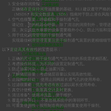
水基清洗剂
安全储存润滑剂
工业吸油粉
正确储存是保持润滑油质量的基础。RLI 建议遵守严
环保金属加工油
通用水溶性金属加工液
（MSDS）和安全数据表（SDS）指南对于防止潜在风
重载金属加工液
空气也很重要：呼吸帽和干燥剂通气孔
水溶性金属拉伸液
请记住，您的机器会呼吸。除了清洁的润滑剂外，管理进
通用金属加工油
湿、灰尘或盐水暴露的设备需要格外小心。防止污垢和湿
高强度金属加工油
用于优化润滑管理的干燥剂通气嘴
雾化极压切削油
实现最佳润滑管理需要注意干燥剂通气装置的更精细细节
生物基金属冲压拉伸油
切削油防粘附添加剂
VGP船用油品
以下是提高其有效性的宝贵提示：
VGP船用液压油
VGP艉轴管润滑油
正确的尺寸：将干燥剂通气气流与您的系统需求相匹配。
VGP钢丝绳润滑油/脂
考虑操作环境：为不同的设置定制通气孔。
VGP环保齿轮油
防止油雾污染： 防止油雾污染。
两冲程舷外机油
了解储层容量：考虑储层容量以实现高效性能。
车用油品
止回阀的好处： 使用止回阀延长通气孔的使用寿命。
燃油添加剂
过滤很重要：优先考虑有效过滤以延长使用寿命。
Bio-Plus汽油添加剂
Bio-Power柴油添加剂
真空计使用：依靠真空计及时更换。
冬季柴油添加剂
清洁准备：使用冲洗盖，便于维护。
船舶和工业燃油调节剂
覆盖所有开口： 不要忽视系统中的薄弱环节。
高性能机油
可重复使用性：按照制造商的说明重复使用干燥剂。
Bio-SynXtra SHP机油