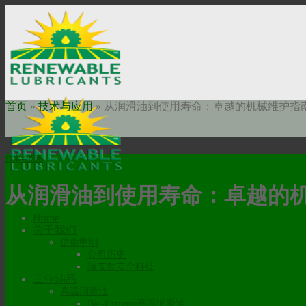
Skip
to
content
首页
»
技术与应用
»
从润滑油到使用寿命：卓越的机械维护指
技术与应用
从润滑油到使用寿命：卓越的
Home
关于我们
使命申明
公司历史
瑞安勃安全科技
工业油品
高温润滑油
Bio-Extreme高温润滑油