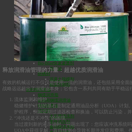
齿轮、导轨、主轴油
环保齿轮油
真空泵油
空压机油
涡轮机油
凿岩机油
防锈润滑剂
BPL多功能防锈润滑剂
食品级BPL防锈润滑剂
BPL食品级白色润滑剂
Bio-Dry食品级干膜润滑剂
Bio-Blast快速渗透剂
枪械油
释放润滑油管理的力量：超越优质润滑油
防锈剂
混凝土脱模剂
有效的机械运行不仅仅是使用一流的润滑油，还包括采用全面的润滑油管理
粉尘抑制剂
战略远远超出了润滑油本身；它包含一系列共同有助于平稳运
钢丝绳润滑油
钢缆润滑脂
流体监测和维护
链条和钢缆润滑油
稳健维护计划的基石是制定通用油品分析（UOA）计划
链锯链条油
清洗剂
护程序，例如定期过滤器检查和换油，可以防止污染，并
大豆橙清洗剂
“冲洗还是不冲洗”的困境
零件清洗剂
当过渡到新的液压油时，问题出现了：您应该冲洗系统吗
食品级清洗剂
UOA中获得见解。盲目猜测会导致长期并发症和费用。