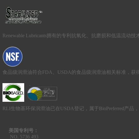
Renewable Lubricants拥有的专利抗氧化、抗磨损
食品级润滑油符合FDA、USDA的食品级润滑油相关标准，获得
RLI生物基环保润滑油已在USDA登记，属于BioPreferred
美国专利号：
NO. 5736 493