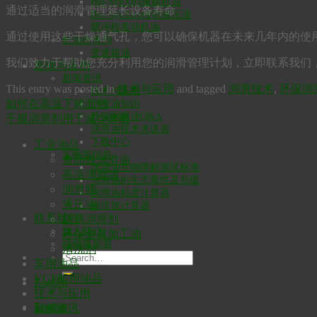
Bio-SynXtra重载机油
通过适当的润滑管理延长设备寿命
Bio-SynXtra传动液压油
两冲程发动机油
通过使用这些干燥通气孔，您可以确保机器在未来几年内的使用
机油改善剂
变速箱油
我们致力于帮助您充分利用您的润滑管理计划，立即联系我们
新闻与应用
新闻资讯
This entry was posted in
技术与应用
and tagged
润滑技术
,
环保润
技术与应用
如何在高温下烤面包
润滑油知识
环保润滑油Q&A
干膜润滑剂用于减少摩擦
润滑油技术术语表
下载中心
工业油品
实验室信息
食品级润滑油
润滑油生物降解测试标准
高温润滑油
润滑油的生态毒性及分级
润滑脂
润滑油粘度计算器
液压油
碳排放计算器
联系我们
防锈润滑剂
加入我们
环保金属加工油
经销商加盟
清洗剂
车用油品
VGP船用油品
English
技术与应用
English
新闻资讯