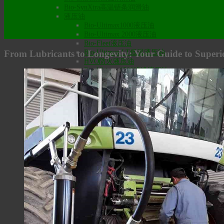
Bio-SynXtra高温链条润滑油
液压油
Bio-Ultimax1000液压油
Bio-Ultimax 2000液压油
Bio-Fleet液压油
From Lubricants to Longevity: Your Guide to Super
Bio-Ultimax LT低温液压油
HVO防火液压油
Bio-Ultimax1500绝缘液压油
Bio-SynXtra传动液压油
食品级润滑油
食品级齿轮油
食品级液压油
食品级通用润滑油
食品级脱模剂
食品级空压机/冷冻机油
食品级气动工具油
食品级零件清洗剂
食品级铝切削油
食品级金属冲压拉伸油
润滑脂
食品级润滑脂
MaxxLife高温长效润滑脂
Bio-Graphite极压润滑脂
Bio-High Temp 180高温极压润滑脂
高温防卡剂