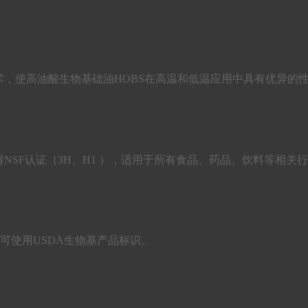
和低温流动技术，使高油酸生物基础油HOBS在高温和低温应用中具有优
NSF认证（3H、H1 ），适用于所有食品、药品、饮料等相关
产品，可使用USDA生物基产品标识。