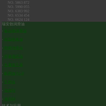
NO. 5863 872
NO. 5990 055
NO. 6383 992
NO. 6534 454
NO. 6624 124
瑞安勃润滑油
·
食品级润滑油
·
高温链条油
·
防锈润滑油
·
环保液压油
·
金属加工液
·
船用油/VGP
·
车用油
·
添加剂
·
清洗剂
技术与应用