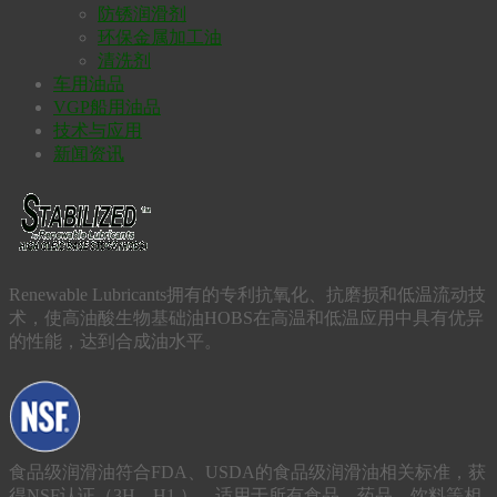
防锈润滑剂
环保金属加工油
清洗剂
车用油品
VGP船用油品
技术与应用
新闻资讯
Renewable Lubricants拥有的专利抗氧化、抗磨损和低温流动技
术，使高油酸生物基础油HOBS在高温和低温应用中具有优异
的性能，达到合成油水平。
食品级润滑油符合FDA、USDA的食品级润滑油相关标准，获
得NSF认证（3H、H1 ），适用于所有食品、药品、饮料等相