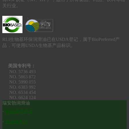
关行业。
RLI生物基环保润滑油已在USDA登记，属于BioPreferred产
品，可使用USDA生物基产品标识。
美国专利号：
NO. 5736 493
NO. 5863 872
NO. 5990 055
NO. 6383 992
NO. 6534 454
NO. 6624 124
瑞安勃润滑油
·
食品级润滑油
·
高温链条油