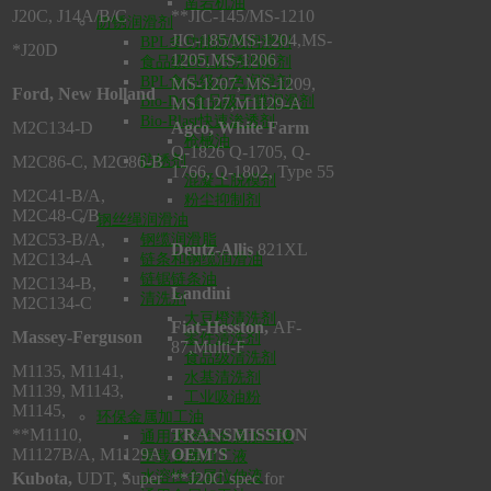
凿岩机油
J20C, J14A/B/C
**JIC-145/MS-1210
防锈润滑剂
JIC-185/MS-1204,MS-
BPL多功能防锈润滑剂
*J20D
1205,MS-1206
食品级BPL防锈润滑剂
BPL食品级白色润滑剂
MS-1207, MS-1209,
Ford, New Holland
Bio-Dry食品级干膜润滑剂
MS1127,M1129-A
Bio-Blast快速渗透剂
M2C134-D
Agco, White Farm
枪械油
Q-1826 Q-1705, Q-
M2C86-C, M2C86-B
防锈剂
1766, Q-1802, Type 55
混凝土脱模剂
M2C41-B/A,
粉尘抑制剂
M2C48-C/B
钢丝绳润滑油
M2C53-B/A,
钢缆润滑脂
Deutz-Allis
821XL
M2C134-A
链条和钢缆润滑油
链锯链条油
M2C134-B,
Landini
清洗剂
M2C134-C
大豆橙清洗剂
Fiat-Hesston,
AF-
Massey-Ferguson
零件清洗剂
87,Multi-F
食品级清洗剂
M1135, M1141,
水基清洗剂
M1139, M1143,
工业吸油粉
M1145,
环保金属加工油
**M1110,
TRANSMISSION
通用水溶性金属加工液
M1127B/A, M1129A
OEM’S
重载金属加工液
水溶性金属拉伸液
Kubota,
UDT, Super
**J20C spec for