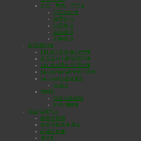
齿轮、导轨、主轴油
环保齿轮油
真空泵油
空压机油
涡轮机油
凿岩机油
防锈润滑剂
BPL多功能防锈润滑剂
食品级BPL防锈润滑剂
BPL食品级白色润滑剂
Bio-Dry食品级干膜润滑剂
Bio-Blast快速渗透剂
枪械油
防锈剂
混凝土脱模剂
粉尘抑制剂
钢丝绳润滑油
钢缆润滑脂
链条和钢缆润滑油
链锯链条油
清洗剂