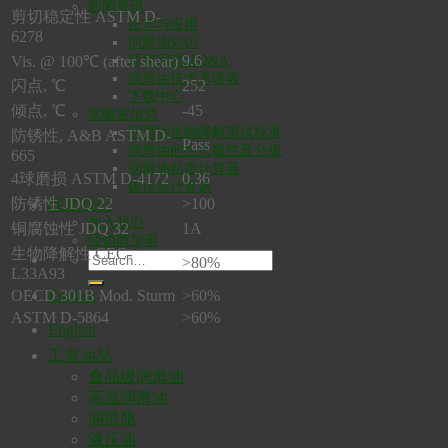
新闻资讯
剪切稳定性 ASTM D-
技术与应用
6278
润滑油知识
9.6
Vis. @ 100℃ (after shear)
环保润滑油Q&A
润滑油技术术语表
闪点, ℃
252
下载中心
倾点, ℃
-45
实验室信息
润滑油生物降解测试标准
防锈性, A&B ASTM D-
Pass
润滑油的生态毒性及分级
665
润滑油粘度计算器
4球磨损 ASTM D-4172
0.36
碳排放计算器
防锈性 JDQ 22
>100
联系我们
加入我们
铜腐蚀性 JDQ 32
1A
经销商加盟
生物降解性 CEC-
>80%
L33A93
OECD 301B Mod. Sturm
>60%
English
ASTM D-5864
>60%
English
工业油品
食品级润滑油
高温润滑油
润滑脂
液压油