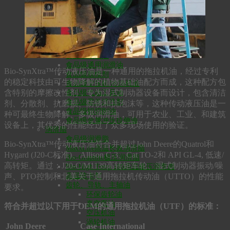
Bio-Ultimax LT低温液压油
HVO防火液压油
Bio-Ultimax1500绝缘液压油
Bio-SynXtra传动液压油
食品级润滑油
食品级齿轮油
食品级液压油
食品级通用润滑油
Bio-SynXtra™传动液压油是一种通用的拖拉机油，经过专利
食品级脱模剂
的稳定科技由可生物降解的植物基础油配方而成，这种配方包
食品级空压机/冷冻机油
含特别的摩擦改性剂，专为湿式制动器设备而设计，包含清洁
食品级气动工具油
食品级零件清洗剂
剂、分散剂、抗磨损、防锈和抗泡沫等，这种传动液压油是一
食品级铝切削油
种可最终生物降解、多级润滑油，可用于农业、工业、和建筑
食品级金属冲压拉伸油
设备上，其优秀的性能经过了众多现场使用的验证。
润滑脂
食品级润滑脂
Bio-SynXtra™传动液压油符合并超过John Deere的Quatrol和
MaxxLife高温长效润滑脂
Hygard (J20-C标准)、Allison C-3、Cat TO-2和 API GL-4, 低速/
Bio-Graphite极压润滑脂
高转矩。通过：J20-C/M1139高转矩车轮、湿式制动器振动/噪
Bio-High Temp 180高温极压润滑脂
声、PTO控制和北美关于通用拖拉机传动油（UTTO）的性能
高温防卡剂
齿轮、导轨、主轴油
要求。
环保齿轮油
真空泵油
符合并超过以下用于OEM的通用拖拉机油（UTF）的标准：
空压机油
涡轮机油
John Deere
Case International