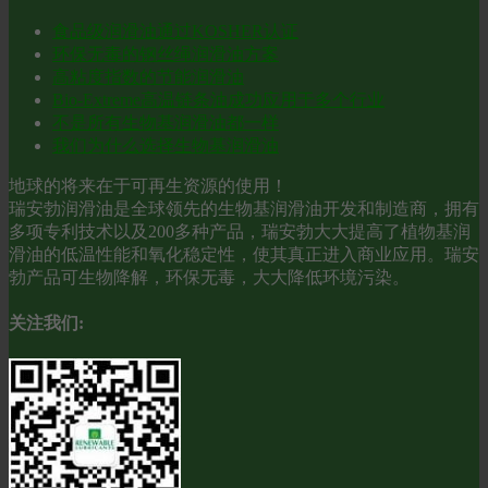
食品级润滑油通过KOSHER认证
环保无毒的钢丝绳润滑油方案
高粘度指数的节能润滑油
Bio-Extreme高温链条油成功应用于多个行业
不是所有生物基润滑油都一样
我们为什么选择生物基润滑油
地球的将来在于可再生资源的使用！
瑞安勃润滑油是全球领先的生物基润滑油开发和制造商，拥有
多项专利技术以及200多种产品，瑞安勃大大提高了植物基润
滑油的低温性能和氧化稳定性，使其真正进入商业应用。瑞安
勃产品可生物降解，环保无毒，大大降低环境污染。
关注我们: