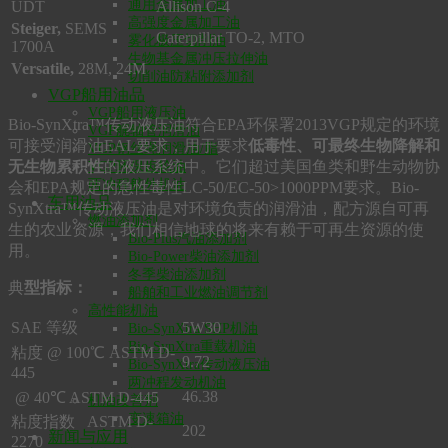
通用金属加工油
UDT
Allison C-4
高强度金属加工油
Steiger,
SEMS
Caterpillar TO-2, MTO
雾化极压切削油
1700A
生物基金属冲压拉伸油
Versatile,
28M, 24M
切削油防粘附添加剂
VGP船用油品
VGP船用液压油
Bio-SynXtra™传动液压油符合EPA环保署2013VGP规定的环境
VGP艉轴管润滑油
可接受润滑油EAL要求，用于要求
低毒性、可最终生物降解和
VGP钢丝绳润滑油/脂
无生物累积性
的液压系统中。它们超过美国鱼类和野生动物协
VGP环保齿轮油
两冲程舷外机油
会和EPA规定的急性毒性LC-50/EC-50>1000PPM要求。Bio-
车用油品
SynXtra™传动液压油是对环境负责的润滑油，配方源自可再
燃油添加剂
生的农业资源，我们相信地球的将来有赖于可再生资源的使
Bio-Plus汽油添加剂
用。
Bio-Power柴油添加剂
冬季柴油添加剂
典
型指标：
船舶和工业燃油调节剂
高性能机油
SAE 等级
5W30
Bio-SynXtra SHP机油
Bio-SynXtra重载机油
粘度 @ 100℃ ASTM D-
9.72
Bio-SynXtra传动液压油
445
两冲程发动机油
46.38
@ 40℃ ASTM D-445
机油改善剂
变速箱油
粘度指数 ASTM D-
202
新闻与应用
2270