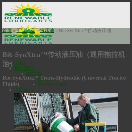
Skip
to
content
首页
»
工业油品
»
液压油
»
Bio-SynXtra™传动液压油
Bio-SynXtra™传动液压油（通用拖拉机
油）
Home
关于我们
使命申明
Bio-SynXtra™ Trans-Hydraulic (Universal Tractor
公司历史
Fluids)
瑞安勃安全科技
工业油品
高温润滑油
Bio-Extreme高温润滑油
Bio-SynXtra高温链条润滑油
液压油
Bio-Ultimax1000液压油
Bio-Ultimax 2000液压油
Bio-Fleet液压油