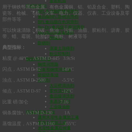
凿岩机油
防锈润滑剂
用于钢铁等黑色金属、有色金属铜、铝、铅及合金、塑料、陶
BPL多功能防锈润滑剂
瓷等、枪械、飞机、火车、电力、仪器、仪表、工业设备及零
食品级BPL防锈润滑剂
部件等等
BPL食品级白色润滑剂
Bio-Dry食品级干膜润滑剂
可以快速清除：积碳、焦油、污垢、油脂、胶粘剂、沥青、胶
Bio-Blast快速渗透剂
带、蜡、霉斑、轮胎印、商标、树液等等
枪械油
防锈剂
典型指标：
混凝土脱模剂
粉尘抑制剂
粘度 @ 40°C，ASTM D-445 3.9cSt
钢丝绳润滑油
钢缆润滑脂
闪点，ASTM D-92 149°C
链条和钢缆润滑油
链锯链条油
浊点，ASTM D-2500 -5.5°C
清洗剂
大豆橙清洗剂
倾点，ASTM D-97 -12°C
零件清洗剂
食品级清洗剂
水基清洗剂
比重 磅/加仑 7.16
工业吸油粉
环保金属加工油
铜条腐蚀，ASTM D-130 1A
通用水溶性金属加工液
重载金属加工液
蒸馏温度，ASTM D-1160 355°C
水溶性金属拉伸液