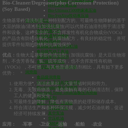
Bio-Ultimax LT低温液压油
Bio-Cleaner/Degreaser(plus Corrosion Protection)
HVO防火液压油
(Soy Based)
Bio-Ultimax1500绝缘液压油
Bio-SynXtra传动液压油
生物基零件清洗剂是一种特别配方的、可最终生物降解的基于
食品级润滑油
食品级齿轮油
大豆的除油/清洁剂(加强抗腐蚀)可以代替石油溶剂用于清洁零
食品级液压油
件和设备。这种安全的、不含挥发性有机化合物成分(VOCs)
食品级通用润滑油
的产品含有防锈抗氧化、抗腐蚀配方，有良好的稳定性，并可
食品级脱模剂
提供零件短期的防锈和抗腐蚀保护。
食品级空压机/冷冻机油
食品级气动工具油
优点：
生物大豆基零部件清洁剂（加强抗腐蚀）是大豆生物溶
食品级零件清洗剂
剂，不含芳香剂、氯、硫等成份，也不含挥发性有机物
食品级铝切削油
（VOCs），不可燃，与其他普通清洁剂相比，具有如下更多
食品级金属冲压拉伸油
润滑脂
优势：
食品级润滑脂
MaxxLife高温长效润滑脂
使用方便，清洁效果好，大量节省时间和劳力。
Bio-Graphite极压润滑脂
无毒、无致癌物质，避免接触有毒的石油清洁剂，保障
Bio-High Temp 180高温极压润滑脂
工人的健康和安全。
高温防卡剂
可最终生物降解，降低有害物质的处理和储存成本。
齿轮、导轨、主轴油
符合清洁生产和各种环保法规，减少对石油依赖，促进
环保齿轮油
真空泵油
经济可持续发展。
空压机油
涡轮机油
应用： -军事 -工业 -运输 -船舶 -农业