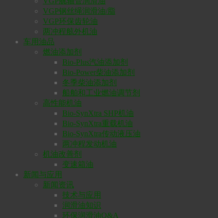
VGP艉轴管润滑油
VGP钢丝绳润滑油/脂
VGP环保齿轮油
两冲程舷外机油
车用油品
燃油添加剂
Bio-Plus汽油添加剂
Bio-Power柴油添加剂
冬季柴油添加剂
船舶和工业燃油调节剂
高性能机油
Bio-SynXtra SHP机油
Bio-SynXtra重载机油
Bio-SynXtra传动液压油
两冲程发动机油
机油改善剂
变速箱油
新闻与应用
新闻资讯
技术与应用
润滑油知识
环保润滑油Q&A