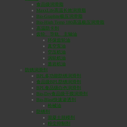
食品级润滑脂
MaxxLife高温长效润滑脂
Bio-Graphite极压润滑脂
Bio-High Temp 180高温极压润滑脂
高温防卡剂
齿轮、导轨、主轴油
环保齿轮油
真空泵油
空压机油
涡轮机油
凿岩机油
防锈润滑剂
BPL多功能防锈润滑剂
食品级BPL防锈润滑剂
BPL食品级白色润滑剂
Bio-Dry食品级干膜润滑剂
Bio-Blast快速渗透剂
枪械油
防锈剂
混凝土脱模剂
粉尘抑制剂