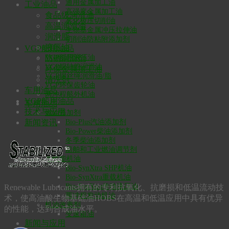
通用金属加工油
工业油品
高强度金属加工油
食品级润滑油
雾化极压切削油
高温润滑油
生物基金属冲压拉伸油
润滑脂
切削油防粘附添加剂
液压油
VGP船用油品
VGP船用液压油
防锈润滑剂
VGP艉轴管润滑油
环保金属加工油
VGP钢丝绳润滑油/脂
清洗剂
VGP环保齿轮油
车用油品
两冲程舷外机油
VGP船用油品
车用油品
技术与应用
燃油添加剂
Bio-Plus汽油添加剂
新闻资讯
Bio-Power柴油添加剂
冬季柴油添加剂
船舶和工业燃油调节剂
高性能机油
Bio-SynXtra SHP机油
Bio-SynXtra重载机油
Bio-SynXtra传动液压油
Renewable Lubricants拥有的专利抗氧化、抗磨损和低温流动技
两冲程发动机油
术，使高油酸生物基础油HOBS在高温和低温应用中具有优异
机油改善剂
的性能，达到合成油水平。
变速箱油
新闻与应用