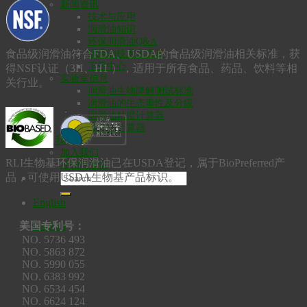
新闻资讯
技术与应用
润滑油知识
环保润滑油Q&A
食品级润滑油符合FDA、USDA的食品级润滑油相关标准，获
润滑油技术术语表
下载中心
得NSF认证（3H、H1 ），适用于所有食品、药品、饮料等相
实验室信息
关行业。
润滑油生物降解测试标准
润滑油的生态毒性及分级
润滑油粘度计算器
碳排放计算器
联系我们
加入我们
RLI生物基环保润滑油已在USDA登记，属于BioPreferred产
经销商加盟
品，可使用USDA生物基产品标识。
English
English
美国专利号：
NO. 5736 493
NO. 5863 872
NO. 5990 055
NO. 6383 992
NO. 6534 454
NO. 6624 124