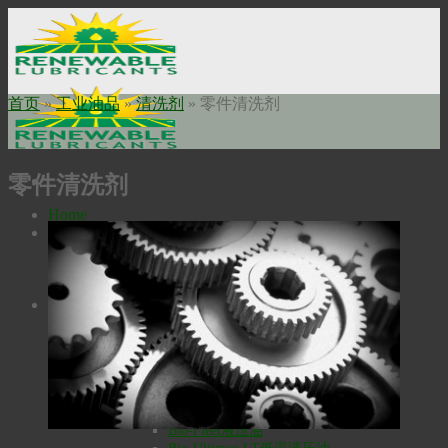
Skip
to
content
首页
»
工业油品
»
清洗剂
»
零件清洗剂
零件清洗剂
Home
关于我们
使命申明
公司历史
瑞安勃安全科技
工业油品
高温润滑油
Bio-Extreme高温润滑油
Bio-SynXtra高温链条润滑油
液压油
Bio-Ultimax1000液压油
Bio-Ultimax 2000液压油
Bio-Fleet液压油