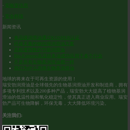
·
实验室信息
·
安全科技
新闻资讯
食品级润滑油通过KOSHER认证
环保无毒的钢丝绳润滑油方案
高粘度指数的节能润滑油
Bio-Extreme高温链条油成功应用于多个行业
不是所有生物基润滑油都一样
我们为什么选择生物基润滑油
地球的将来在于可再生资源的使用！
瑞安勃润滑油是全球领先的生物基润滑油开发和制造商，拥有
多项专利技术以及200多种产品，瑞安勃大大提高了植物基润
滑油的低温性能和氧化稳定性，使其真正进入商业应用。瑞安
勃产品可生物降解，环保无毒，大大降低环境污染。
关注我们: