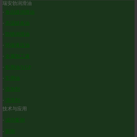
瑞安勃润滑油
·
食品级润滑油
·
高温链条油
·
防锈润滑油
·
环保液压油
·
金属加工液
·
船用油/VGP
·
车用油
·
添加剂
·
清洗剂
技术与应用
·
成功案例
·
新闻