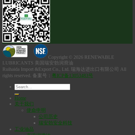
Copyright © 2026 RENEWABLE
LUBRICANTS 美国瑞安勃润滑油
Ruihaida Import &Export Co., Ltd. 瑞海达进出口有限公司 All
rights reserved. 备案号：
粤ICP备13053483号
Home
关于我们
使命申明
公司历史
瑞安勃安全科技
工业油品