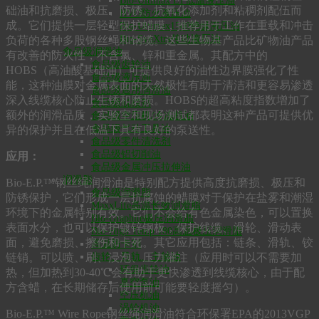
Bio-Ultimax LT低温液压油
础油和抗磨损、极压、防锈、抗氧化添加剂和粘稠剂配伍而
HVO防火液压油
成。它们提供一层轻型保护蜡膜，推荐用于工作在重载和冲击
Bio-Ultimax1500绝缘液压油
Bio-SynXtra传动液压油
负荷的各种多股钢丝绳和钢缆。这些生物基产品比矿物油产品
食品级润滑油
有改善的防火性，不含氯、锌和重金属。其配方中的
食品级齿轮油
HOBS（高油酸基础油）可提供良好的油性边界膜强化了性
食品级液压油
能，这种油膜对金属表面的天然极性有助于清洁和更容易渗透
食品级通用润滑油
深入线缆核心防止生锈和磨损。HOBS的超高粘度指数增加了
食品级脱模剂
额外的润滑品质，实验室和现场测试都表明这种产品可提供优
食品级空压机/冷冻机油
食品级气动工具油
异的保护并且在低温下具有良好的泵送性。
食品级零件清洗剂
食品级铝切削油
应用：
食品级金属冲压拉伸油
润滑脂
Bio-E.P.™钢丝绳润滑油是特别配方提供高度抗磨损、极压和
食品级润滑脂
防锈保护，它们形成一层抗腐蚀的蜡膜对于保护在盐雾和潮湿
MaxxLife高温长效润滑脂
环境下的金属特别有效。它们不会给有色金属染色，可以置换
Bio-Graphite极压润滑脂
表面水分，也可以保护镀锌钢板，保护线缆、滑轮、滑动表
Bio-High Temp 180高温极压润滑脂
面，避免磨损、擦伤和卡死。其它应用包括：链条、滑轨、铰
高温防卡剂
链销。可以喷、刷、浸泡、压力灌注（应用时可以不需要加
齿轮、导轨、主轴油
环保齿轮油
热，但加热到30-40℃会有助于更快渗透到线缆核心，由于配
真空泵油
方含蜡，在长期储存后使用前可能要轻度摇匀）。
空压机油
涡轮机油
Bio-E.P.™ Wire Rope钢丝绳润滑油符合环保署EPA的2013VGP