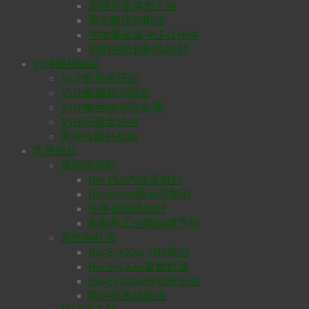
高强度金属加工油
雾化极压切削油
生物基金属冲压拉伸油
切削油防粘附添加剂
VGP船用油品
VGP船用液压油
VGP艉轴管润滑油
VGP钢丝绳润滑油/脂
VGP环保齿轮油
两冲程舷外机油
车用油品
燃油添加剂
Bio-Plus汽油添加剂
Bio-Power柴油添加剂
冬季柴油添加剂
船舶和工业燃油调节剂
高性能机油
Bio-SynXtra SHP机油
Bio-SynXtra重载机油
Bio-SynXtra传动液压油
两冲程发动机油