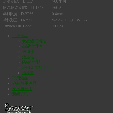
盐雾测试，B-117
>60小时
恒温恒湿测试，D-1748
>60天
4球磨损，D-2266
0.4mm
4球极压，D-2596
Weld 450 Kg/LWI 55
Timken OK Load
70 Lbs
工业油品
食品级润滑油
高温润滑油
润滑脂
液压油
防锈润滑剂
环保金属加工油
清洗剂
车用油品
VGP船用油品
技术与应用
新闻资讯