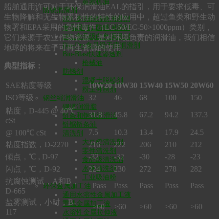
凿岩机油
船舶通用许可对于环保润滑油EAL的指引，用于要求低毒、可
防锈润滑剂
生物降解和无生物累积性的特性的应用中，超过鱼类和野生动
BPL多功能防锈润滑剂
物署和EPA采用的急性毒性（LC-50/EC-50>1000ppm）类别，
食品级BPL防锈润滑剂
BPL食品级白色润滑剂
它们来源于农业作物资源，是对环境负责的润滑油，我们相信
Bio-Dry食品级干膜润滑剂
地球的将来在于可再生资源的使用
Bio-Blast快速渗透剂
枪械油
典型指标：
防锈剂
混凝土脱模剂
SAE粘度等级
1
0W20
10W30
15W40
15W50
20W60
粉尘抑制剂
ISO等级
32
46
68
100
150
钢丝绳润滑油
钢缆润滑脂
粘度，D-445 @ 40℃
31.8
45.8
67.2
94.2
137.3
链条和钢缆润滑油
cSt
链锯链条油
7.5
10.3
13.4
17.9
24.5
@ 100℃ cSt
清洗剂
大豆橙清洗剂
粘度指数，D-2270
216
222
206
210
212
零件清洗剂
倾点，℃ , D-97
-32
-32
-30
-28
-23
食品级清洗剂
闪点，℃，D-92
224
230
272
278
282
水基清洗剂
工业吸油粉
抗腐蚀测试，A和B，
Pass
Pass
Pass
Pass
Pass
环保金属加工油
D-665
通用水溶性金属加工液
盐雾测试，小时，B-
重载金属加工液
>60
>60
>60
>60
>60
117
水溶性金属拉伸液