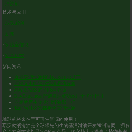
·
清洗剂
技术与应用
·
成功案例
·
新闻
·
实验室信息
·
安全科技
新闻资讯
食品级润滑油通过KOSHER认证
环保无毒的钢丝绳润滑油方案
高粘度指数的节能润滑油
Bio-Extreme高温链条油成功应用于多个行业
不是所有生物基润滑油都一样
我们为什么选择生物基润滑油
地球的将来在于可再生资源的使用！
瑞安勃润滑油是全球领先的生物基润滑油开发和制造商，拥有
多项专利技术以及200多种产品，瑞安勃大大提高了植物基润