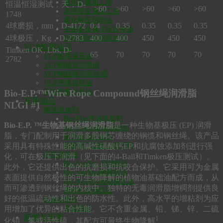
通用金属加工油
恒温恒湿测试，天，D-
>60
>60
>60
>60
>60
高强度金属加工油
1748
雾化极压切削油
4球磨损，mm，D-4172
0.4
0.35
0.35
0.35
0.35
生物基金属冲压拉伸油
4球极压，Kg，D-2783
400
400
450
450
450
切削油防粘附添加剂
VGP船用油品
Timken OK, Lbs, D-
65
70
70
70
70
VGP船用液压油
2782
VGP艉轴管润滑油
VGP钢丝绳润滑油/脂
VGP环保齿轮油
两冲程舷外机油
Bio-E.P.™Wire Rope Compound钢丝绳润滑脂
车用油品
NLGI #1
燃油添加剂
Bio-Plus汽油添加剂
Bio-E.P. ™生物基钢丝绳润滑脂
是一种生物基极压 (EP) 润滑
Bio-Power柴油添加剂
脂，专门配制用于润滑多股钢芯缠绕的钢缆和钢丝绳。该产品
冬季柴油添加剂
采用具有特殊性能的高碱性磺酸钙EP和抗腐蚀添加剂进行强
船舶和工业燃油调节剂
高性能机油
化，可在极压下润滑（见下面的4-Ball和Timken极压测试）。
Bio-SynXtra SHP机油
此外，它还提供出色的抗磨损和抗咬合保护。它采用可为金属
Bio-SynXtra重载机油
表面提供自然极性的可生物降解的植物油基础油配方而成，从
Bio-SynXtra传动液压油
而可渗透到钢丝绳的内核中。独特的无毒润滑脂增稠剂提供良
两冲程发动机油
好的低温流动性和出色的防水性。此外，高水平的增粘剂为应
机油改善剂
用增加了优异的粘合性能。它不含重金属、铅、锑、锌、二硫
变速箱油
新闻与应用
1
化钼、氯或活性硫，其配方可最终生物降解