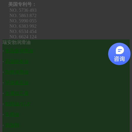
美国专利号：
NO. 5736 493
NO. 5863 872
NO. 5990 055
NO. 6383 992
NO. 6534 454
NO. 6624 124
瑞安勃润滑油
·
食品级润滑油
·
高温链条油
·
防锈润滑油
·
环保液压油
·
金属加工液
·
船用油/VGP
·
车用油
·
添加剂