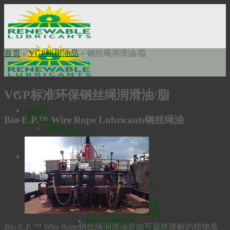
Skip
to
content
首页
»
VGP船用油品
»
钢丝绳润滑油/脂
VGP标准环保钢丝绳润滑油/脂
Home
Bio-E.P.™ Wire Rope Lubricants钢丝绳油
关于我们
使命申明
公司历史
瑞安勃安全科技
工业油品
高温润滑油
Bio-Extreme高温润滑油
Bio-SynXtra高温链条润滑油
液压油
Bio-Ultimax1000液压油
Bio-Ultimax 2000液压油
Bio-Fleet液压油
Bio-E.P. ™ Wire Rope钢丝绳润滑油是由可最终降解的植物基