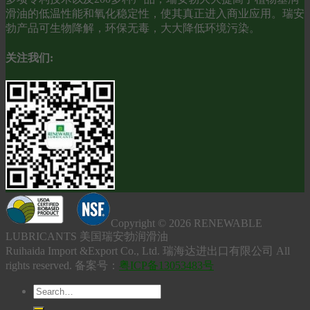
滑油的低温性能和氧化稳定性，使其真正进入商业应用。瑞安
勃产品可生物降解，环保无毒，大大降低环境污染。
关注我们:
Copyright © 2026 RENEWABLE
LUBRICANTS 美国瑞安勃润滑油
Ruihaida Import &Export Co., Ltd. 瑞海达进出口有限公司 All
rights reserved. 备案号：
粤ICP备13053483号