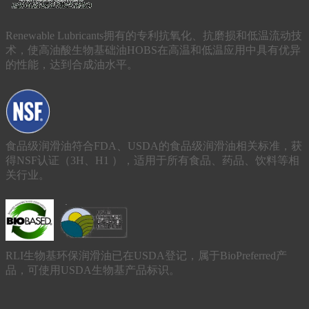
Renewable Lubricants拥有的专利抗氧化、抗磨损和低温流动技
术，使高油酸生物基础油HOBS在高温和低温应用中具有优异
的性能，达到合成油水平。
食品级润滑油符合FDA、USDA的食品级润滑油相关标准，获
得NSF认证（3H、H1 ），适用于所有食品、药品、饮料等相
关行业。
RLI生物基环保润滑油已在USDA登记，属于BioPreferred产
品，可使用USDA生物基产品标识。