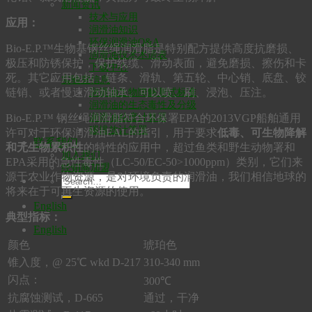
新闻资讯
技术与应用
应用：
润滑油知识
环保润滑油Q&A
Bio-E.P.™生物基钢丝绳润滑脂是特别配方提供高度抗磨损、
润滑油技术术语表
极压和防锈保护，保护线缆、滑动表面，避免磨损、擦伤和卡
下载中心
死。其它应用包括：链条、滑轨、第五轮、中心销、底盘、铰
实验室信息
链销、或者慢速滑动轴承。可以喷、刷、浸泡、压注。
润滑油生物降解测试标准
润滑油的生态毒性及分级
润滑油粘度计算器
Bio-E.P.™ 钢丝绳润滑脂符合环保署EPA的2013VGP船舶通用
碳排放计算器
许可对于环保润滑油EAL的指引，用于要求
低毒、可生物降解
联系我们
和无生物累积性
的特性的应用中，超过鱼类和野生动物署和
加入我们
EPA采用的急性毒性（LC-50/EC-50>1000ppm）类别，它们来
经销商加盟
源于农业作物资源，是对环境负责的润滑油，我们相信地球的
将来在于可再生资源的使用。
English
典型指标：
English
颜色
琥珀色
锥入度，@ 25℃ wkd D-217
310-340 mm
闪点：
300℃
抗腐蚀测试，D-665
通过，干净