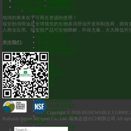
水基清洗剂
不是所有生物基润滑油都一样
工业吸油粉
我们为什么选择生物基润滑油
环保金属加工油
通用水溶性金属加工液
地球的将来在于可再生资源的使用！
重载金属加工液
瑞安勃润滑油是全球领先的生物基润滑油开发和制造商，拥有多
水溶性金属拉伸液
入商业应用。瑞安勃产品可生物降解，环保无毒，大大降低环
通用金属加工油
高强度金属加工油
关注我们:
雾化极压切削油
生物基金属冲压拉伸油
切削油防粘附添加剂
VGP船用油品
VGP船用液压油
VGP艉轴管润滑油
VGP钢丝绳润滑油/脂
VGP环保齿轮油
两冲程舷外机油
车用油品
燃油添加剂
Bio-Plus汽油添加剂
Bio-Power柴油添加剂
冬季柴油添加剂
Copyright © 2026 RENEWABLE L
船舶和工业燃油调节剂
Ruihaida Import &Export Co., Ltd. 瑞海达进出口有限公司 All righ
高性能机油
Bio-SynXtra SHP机油