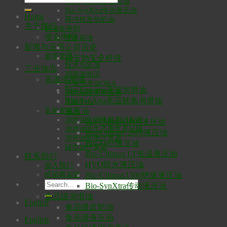
Bio-SynXtra重载机油
Bio-SynXtra传动液压油
Home
两冲程发动机油
关于我们
机油改善剂
使命申明
变速箱油
新闻与应用
公司历史
新闻资讯
瑞安勃安全科技
技术与应用
工业油品
润滑油知识
高温润滑油
环保润滑油Q&A
Bio-Extreme高温润滑油
润滑油技术术语表
Bio-SynXtra高温链条润滑油
下载中心
液压油
实验室信息
润滑油生物降解测试标准
Bio-Ultimax1000液压油
润滑油的生态毒性及分级
Bio-Ultimax 2000液压油
润滑油粘度计算器
Bio-Fleet液压油
碳排放计算器
Bio-Ultimax LT低温液压油
联系我们
HVO防火液压油
加入我们
Bio-Ultimax1500绝缘液压油
经销商加盟
Bio-SynXtra传动液压油
食品级润滑油
English
食品级齿轮油
食品级液压油
English