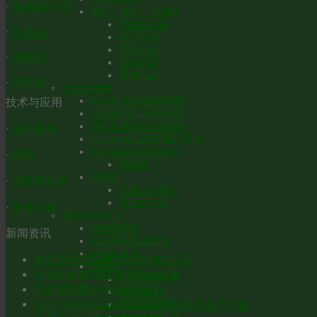
·
船用油/VGP
齿轮、导轨、主轴油
环保齿轮油
·
车用油
真空泵油
空压机油
·
添加剂
涡轮机油
凿岩机油
·
清洗剂
防锈润滑剂
BPL多功能防锈润滑剂
技术与应用
食品级BPL防锈润滑剂
BPL食品级白色润滑剂
·
成功案例
Bio-Dry食品级干膜润滑剂
Bio-Blast快速渗透剂
·
新闻
枪械油
防锈剂
·
实验室信息
混凝土脱模剂
粉尘抑制剂
·
安全科技
钢丝绳润滑油
钢缆润滑脂
新闻资讯
链条和钢缆润滑油
链锯链条油
食品级润滑油通过KOSHER认证
清洗剂
环保无毒的钢丝绳润滑油方案
大豆橙清洗剂
高粘度指数的节能润滑油
零件清洗剂
Bio-Extreme高温链条油成功应用于多个行业
食品级清洗剂