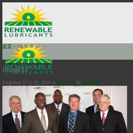
Skip
to
content
首页
»
image33
image33
Published
23 12 月, 2016
at
420 × 239
in
image33
Home
关于我们
使命申明
公司历史
瑞安勃安全科技
工业油品
高温润滑油
Bio-Extreme高温润滑油