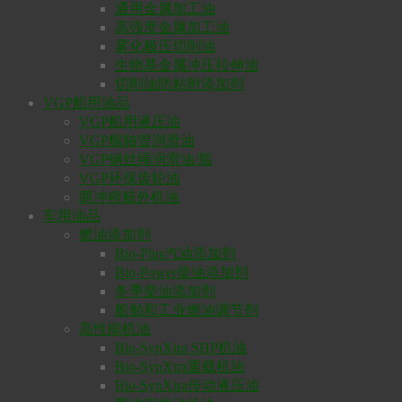
通用金属加工油
高强度金属加工油
雾化极压切削油
生物基金属冲压拉伸油
切削油防粘附添加剂
VGP船用油品
VGP船用液压油
VGP艉轴管润滑油
VGP钢丝绳润滑油/脂
VGP环保齿轮油
两冲程舷外机油
车用油品
燃油添加剂
Bio-Plus汽油添加剂
Bio-Power柴油添加剂
冬季柴油添加剂
船舶和工业燃油调节剂
高性能机油
Bio-SynXtra SHP机油
Bio-SynXtra重载机油
Bio-SynXtra传动液压油