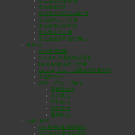
食品级通用润滑油
食品级脱模剂
食品级空压机/冷冻机油
食品级气动工具油
食品级零件清洗剂
食品级铝切削油
食品级金属冲压拉伸油
润滑脂
食品级润滑脂
MaxxLife高温长效润滑脂
Bio-Graphite极压润滑脂
Bio-High Temp 180高温极压润滑脂
高温防卡剂
齿轮、导轨、主轴油
环保齿轮油
真空泵油
空压机油
涡轮机油
凿岩机油
防锈润滑剂
BPL多功能防锈润滑剂
食品级BPL防锈润滑剂