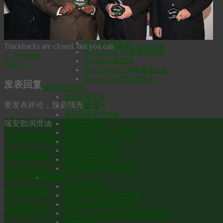
Bio-SynXtra高温链条润滑油
液压油
Bio-Ultimax1000液压油
Bio-Ultimax 2000液压油
Bio-Fleet液压油
Trackbacks are closed, but you can
post a comment
.
Bio-Ultimax LT低温液压油
←
Previous
HVO防火液压油
Next
→
Bio-Ultimax1500绝缘液压油
Bio-SynXtra传动液压油
发表回复
食品级润滑油
食品级齿轮油
要发表评论，您必须先
登录
。
食品级液压油
食品级通用润滑油
瑞安勃润滑油
食品级脱模剂
食品级空压机/冷冻机油
·
食品级润滑油
食品级气动工具油
食品级零件清洗剂
·
高温链条油
食品级铝切削油
食品级金属冲压拉伸油
·
防锈润滑油
润滑脂
食品级润滑脂
·
环保液压油
MaxxLife高温长效润滑脂
Bio-Graphite极压润滑脂
·
金属加工液
Bio-High Temp 180高温极压润滑脂
高温防卡剂