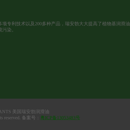
项专利技术以及200多种产品，瑞安勃大大提高了植物基润滑
境污染。
UBRICANTS 美国瑞安勃润滑油
ts reserved. 备案号：
粤ICP备13053483号