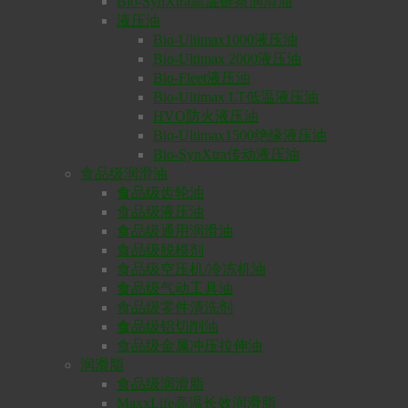
Bio-SynXtra高温链条润滑油
液压油
Bio-Ultimax1000液压油
Bio-Ultimax 2000液压油
Bio-Fleet液压油
Bio-Ultimax LT低温液压油
HVO防火液压油
Bio-Ultimax1500绝缘液压油
Bio-SynXtra传动液压油
食品级润滑油
食品级齿轮油
食品级液压油
食品级通用润滑油
食品级脱模剂
食品级空压机/冷冻机油
食品级气动工具油
食品级零件清洗剂
食品级铝切削油
食品级金属冲压拉伸油
润滑脂
食品级润滑脂
MaxxLife高温长效润滑脂