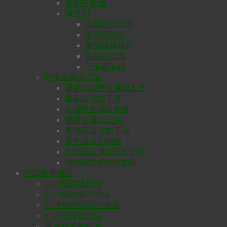
链锯链条油
清洗剂
大豆橙清洗剂
零件清洗剂
食品级清洗剂
水基清洗剂
工业吸油粉
环保金属加工油
通用水溶性金属加工液
重载金属加工液
水溶性金属拉伸液
通用金属加工油
高强度金属加工油
雾化极压切削油
生物基金属冲压拉伸油
切削油防粘附添加剂
VGP船用油品
VGP船用液压油
VGP艉轴管润滑油
VGP钢丝绳润滑油/脂
VGP环保齿轮油
两冲程舷外机油