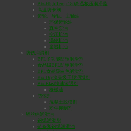
Bio-High Temp 180高温极压润滑脂
高温防卡剂
齿轮、导轨、主轴油
环保齿轮油
真空泵油
空压机油
涡轮机油
凿岩机油
防锈润滑剂
BPL多功能防锈润滑剂
食品级BPL防锈润滑剂
BPL食品级白色润滑剂
Bio-Dry食品级干膜润滑剂
Bio-Blast快速渗透剂
枪械油
防锈剂
混凝土脱模剂
粉尘抑制剂
钢丝绳润滑油
钢缆润滑脂
链条和钢缆润滑油