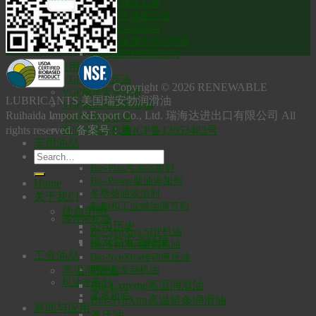
通用金属加工油
高强度金属加工油
雾化极压切削油
生物基金属冲压拉伸油
切削油防粘附添加剂
VGP船用油品
VGP船用液压油
Copyright © 2026 RENEWABLE
VGP艉轴管润滑油
LUBRICANTS 美国瑞安勃润滑油
VGP钢丝绳润滑油/脂
Ruihaida Import &Export Co., Ltd. 瑞海达进出口有限公司 All
VGP环保齿轮油
rights reserved. 备案号：
粤ICP备13053483号
两冲程舷外机油
车用油品
燃油添加剂
Bio-Plus汽油添加剂
Bio-Power柴油添加剂
Home
冬季柴油添加剂
关于我们
船舶和工业燃油调节剂
使命申明
高性能机油
公司历史
Bio-SynXtra SHP机油
瑞安勃安全科技
Bio-SynXtra重载机油
工业油品
Bio-SynXtra传动液压油
两冲程发动机油
高温润滑油
机油改善剂
Bio-Extreme高温润滑油
变速箱油
Bio-SynXtra高温链条润滑油
新闻与应用
液压油