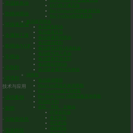
Bio-Ultimax LT低温液压油
·
高温链条油
HVO防火液压油
Bio-Ultimax1500绝缘液压油
·
防锈润滑油
Bio-SynXtra传动液压油
食品级润滑油
·
环保液压油
食品级齿轮油
食品级液压油
·
金属加工液
食品级通用润滑油
食品级脱模剂
·
船用油/VGP
食品级空压机/冷冻机油
食品级气动工具油
·
车用油
食品级零件清洗剂
食品级铝切削油
·
添加剂
食品级金属冲压拉伸油
润滑脂
·
清洗剂
食品级润滑脂
MaxxLife高温长效润滑脂
技术与应用
Bio-Graphite极压润滑脂
Bio-High Temp 180高温极压润滑脂
·
成功案例
高温防卡剂
齿轮、导轨、主轴油
·
新闻
环保齿轮油
真空泵油
·
实验室信息
空压机油
涡轮机油
·
安全科技