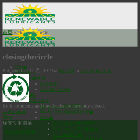
Skip
to
content
首页
»
closingthecircle
closingthecircle
Home
Published
27 11 月, 2019
at
84 × 89
in
closingthecircle
关于我们
使命申明
公司历史
瑞安勃安全科技
工业油品
高温润滑油
Both comments and trackbacks are currently closed.
Bio-Extreme高温润滑油
←
Previous
Bio-SynXtra高温链条润滑油
Next
→
液压油
瑞安勃润滑油
Bio-Ultimax1000液压油
Bio-Ultimax 2000液压油
·
食品级润滑油
Bio-Fleet液压油