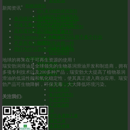
凿岩机油
防锈润滑剂
新闻资讯
BPL多功能防锈润滑剂
食品级BPL防锈润滑剂
食品级润滑油通过KOSHER认证
BPL食品级白色润滑剂
环保无毒的钢丝绳润滑油方案
Bio-Dry食品级干膜润滑剂
高粘度指数的节能润滑油
Bio-Blast快速渗透剂
Bio-Extreme高温链条油成功应用于多个行业
枪械油
防锈剂
不是所有生物基润滑油都一样
混凝土脱模剂
我们为什么选择生物基润滑油
粉尘抑制剂
钢丝绳润滑油
地球的将来在于可再生资源的使用！
钢缆润滑脂
瑞安勃润滑油是全球领先的生物基润滑油开发和制造商，拥有
链条和钢缆润滑油
多项专利技术以及200多种产品，瑞安勃大大提高了植物基润
链锯链条油
滑油的低温性能和氧化稳定性，使其真正进入商业应用。瑞安
清洗剂
勃产品可生物降解，环保无毒，大大降低环境污染。
大豆橙清洗剂
零件清洗剂
食品级清洗剂
关注我们:
水基清洗剂
工业吸油粉
环保金属加工油
通用水溶性金属加工液
重载金属加工液
水溶性金属拉伸液