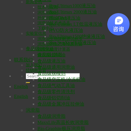
新闻资讯
Bio-Ultimax1000液压油
技术与应用
Bio-Ultimax 2000液压油
润滑油知识
环保润滑油Q&A
Bio-Fleet液压油
润滑油技术术语表
Bio-Ultimax LT低温液压油
下载中心
HVO防火液压油
实验室信息
Bio-Ultimax1500绝缘液压油
润滑油生物降解测试标准
Bio-SynXtra传动液压油
润滑油的生态毒性及分级
食品级润滑油
润滑油粘度计算器
碳排放计算器
食品级齿轮油
联系我们
食品级液压油
加入我们
食品级通用润滑油
经销商加盟
食品级脱模剂
食品级空压机/冷冻机油
食品级气动工具油
English
食品级零件清洗剂
English
食品级铝切削油
食品级金属冲压拉伸油
润滑脂
食品级润滑脂
MaxxLife高温长效润滑脂
Bio-Graphite极压润滑脂