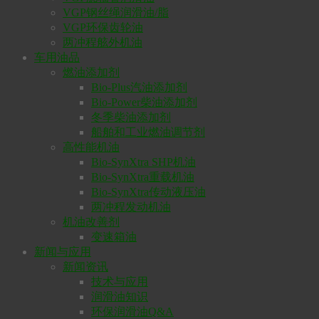
VGP钢丝绳润滑油/脂
VGP环保齿轮油
两冲程舷外机油
车用油品
燃油添加剂
Bio-Plus汽油添加剂
Bio-Power柴油添加剂
冬季柴油添加剂
船舶和工业燃油调节剂
高性能机油
Bio-SynXtra SHP机油
Bio-SynXtra重载机油
Bio-SynXtra传动液压油
两冲程发动机油
机油改善剂
变速箱油
新闻与应用
新闻资讯
技术与应用
润滑油知识
环保润滑油Q&A