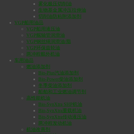
雾化极压切削油
生物基金属冲压拉伸油
切削油防粘附添加剂
VGP船用油品
VGP船用液压油
VGP艉轴管润滑油
VGP钢丝绳润滑油/脂
VGP环保齿轮油
两冲程舷外机油
车用油品
燃油添加剂
Bio-Plus汽油添加剂
Bio-Power柴油添加剂
冬季柴油添加剂
船舶和工业燃油调节剂
高性能机油
Bio-SynXtra SHP机油
Bio-SynXtra重载机油
Bio-SynXtra传动液压油
两冲程发动机油
机油改善剂