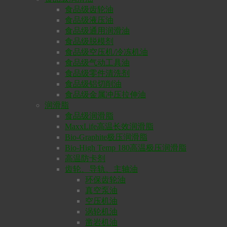
食品级齿轮油
食品级液压油
食品级通用润滑油
食品级脱模剂
食品级空压机/冷冻机油
食品级气动工具油
食品级零件清洗剂
食品级铝切削油
食品级金属冲压拉伸油
润滑脂
食品级润滑脂
MaxxLife高温长效润滑脂
Bio-Graphite极压润滑脂
Bio-High Temp 180高温极压润滑脂
高温防卡剂
齿轮、导轨、主轴油
环保齿轮油
真空泵油
空压机油
涡轮机油
凿岩机油