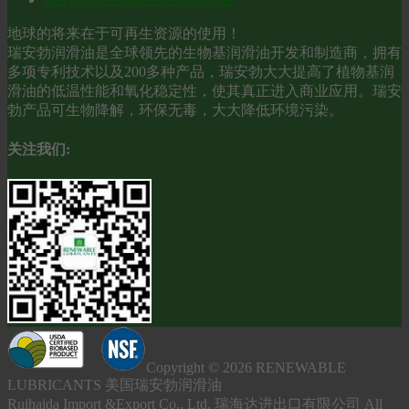
地球的将来在于可再生资源的使用！
瑞安勃润滑油是全球领先的生物基润滑油开发和制造商，拥有
多项专利技术以及200多种产品，瑞安勃大大提高了植物基润
滑油的低温性能和氧化稳定性，使其真正进入商业应用。瑞安
勃产品可生物降解，环保无毒，大大降低环境污染。
关注我们:
Copyright © 2026 RENEWABLE
LUBRICANTS 美国瑞安勃润滑油
Ruihaida Import &Export Co., Ltd. 瑞海达进出口有限公司 All