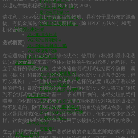
通用金属加工油
以超过生物累积标准，即 BCF 值为 2000。
高强度金属加工油
雾化极压切削油
请注意，Kow不适用于表面活性物质、具有分子量分布的混合
生物基金属冲压拉伸油
物、有机金属化合物、低纯度样品（除 HPLC 方法外）和无
切削油防粘附添加剂
VGP船用油品
机化合物。
VGP船用液压油
VGP艉轴管润滑油
测试概要：
VGP钢丝绳润滑油/脂
VGP环保齿轮油
在流通条件下（但允许半静态状态）使用水（标准和最小化测
两冲程舷外机油
试）或饮食暴露来表征鱼体内物质的生物浓缩潜力的程序。独
车用油品
燃油添加剂
立于选择的暴露方法，生物浓缩鱼测试测试包括两个阶段：暴
Bio-Plus汽油添加剂
露（摄取）和暴露后（净化）。在吸收阶段（通常为28天，但
Bio-Power柴油添加剂
可以延长），一组鱼以一种或多种选择的浓度（取决于测试物
冬季柴油添加剂
质的特性）暴露于测试物质。对于净化阶段，然后将它们转移
船舶和工业燃油调节剂
到不含测试物质的培养基中，或者用干净的、未经处理的饲料
高性能机油
喂养。净化阶段总是必要的，除非在吸收阶段对物质的吸收是
Bio-SynXtra SHP机油
Bio-SynXtra重载机油
微不足道的。除了测试浓度，控制组的鱼没有测试物质。最小
Bio-SynXtra传动液压油
化水暴露测试的运行时间不比标准测试短，但包括较少的鱼采
两冲程发动机油
样。饮食接触生物浓缩鱼测试用于水接触方法不可行的物质。
机油改善剂
变速箱油
在三种测试方法中，鱼中测试物质的浓度通过测试的两个阶段
新闻与应用