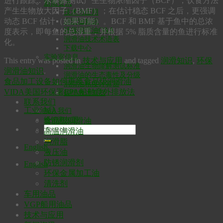
进行跟踪：水暴露测试产生生物浓缩因子（BCF），饮食方法
新闻资讯
产生生物放大因子（BMF）；在估计稳态 BCF 之后，更强调
技术与应用
动态 BCF 估计（如果可能）。BCF 和 BMF 基于鱼中的总浓
润滑油知识
环保润滑油Q&A
度表示，即每鱼的总湿重，并根据 5% 脂质含量的鱼进行标准
润滑油技术术语表
化。
下载中心
实验室信息
This entry was posted in
技术与应用
and tagged
润滑知识
,
环保
润滑油生物降解测试标准
润滑油知识
.
润滑油的生态毒性及分级
食品加工设备如何更换食品级润滑油
润滑油粘度计算器
VIDA美国环保署EPA船舶意外排放法
碳排放计算器
联系我们
工业油品
加入我们
经销商加盟
食品级润滑油
高温润滑油
润滑脂
English
液压油
防锈润滑剂
English
环保金属加工油
清洗剂
车用油品
VGP船用油品
技术与应用