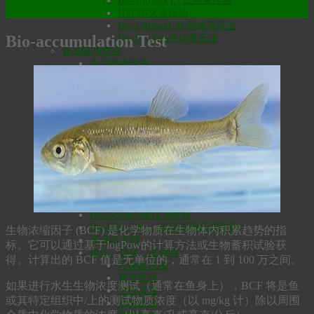
Bio-Ultimax LT低温液压油
HVO防火液压油
Bio-Ultimax1500绝缘液压油
Bio-accumulation Test
Bio-SynXtra传动液压油
食品级润滑油
食品级齿轮油
食品级液压油
食品级通用润滑油
食品级脱模剂
食品级空压机/冷冻机油
食品级气动工具油
食品级零件清洗剂
食品级铝切削油
食品级金属冲压拉伸油
润滑脂
食品级润滑脂
MaxxLife高温长效润滑脂
Bio-Graphite极压润滑脂
Bio-High Temp 180高温极压润滑脂
生物浓缩因子 (BCF) 是化学物质在生物体内积累趋势的指
高温防卡剂
标。它可以通过基于logPow的计算方法或生物蓄积试验获
齿轮、导轨、主轴油
得。计算出的 BCF 值是无单位的，通常在 1 到 100 万之间。
环保齿轮油
真空泵油
如果进行水生生物浓度测试（通常在鱼身上），BCF 将是鱼
空压机油
或其特定组织中/上的测试物质浓度（以 mg/kg 计）除以周围
涡轮机油