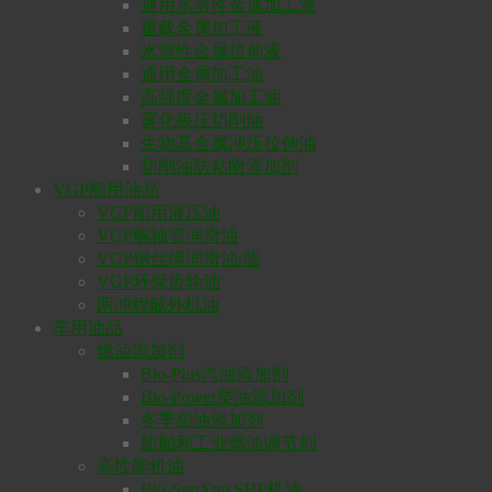
通用水溶性金属加工液
重载金属加工液
水溶性金属拉伸液
通用金属加工油
高强度金属加工油
雾化极压切削油
生物基金属冲压拉伸油
切削油防粘附添加剂
VGP船用油品
VGP船用液压油
VGP艉轴管润滑油
VGP钢丝绳润滑油/脂
VGP环保齿轮油
两冲程舷外机油
车用油品
燃油添加剂
Bio-Plus汽油添加剂
Bio-Power柴油添加剂
冬季柴油添加剂
船舶和工业燃油调节剂
高性能机油
Bio-SynXtra SHP机油