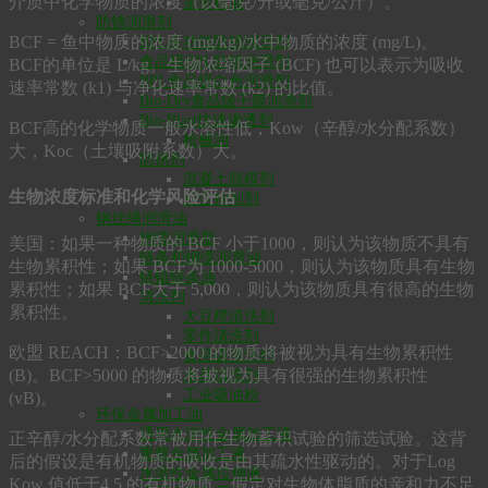
介质中化学物质的浓度（以毫克/升或毫克/公斤）。
凿岩机油
防锈润滑剂
BCF = 鱼中物质的浓度 (mg/kg)/水中物质的浓度 (mg/L)。
BPL多功能防锈润滑剂
食品级BPL防锈润滑剂
BCF的单位是 L/kg。生物浓缩因子 (BCF) 也可以表示为吸收
BPL食品级白色润滑剂
速率常数 (k1) 与净化速率常数 (k2) 的比值。
Bio-Dry食品级干膜润滑剂
Bio-Blast快速渗透剂
BCF高的化学物质一般水溶性低，Kow（辛醇/水分配系数）
枪械油
大，Koc（土壤吸附系数）大。
防锈剂
混凝土脱模剂
生物浓度标准和化学风险评估
粉尘抑制剂
钢丝绳润滑油
钢缆润滑脂
美国：如果一种物质的 BCF 小于1000，则认为该物质不具有
链条和钢缆润滑油
生物累积性；如果 BCF为 1000-5000，则认为该物质具有生物
链锯链条油
累积性；如果 BCF大于 5,000，则认为该物质具有很高的生物
清洗剂
累积性。
大豆橙清洗剂
零件清洗剂
欧盟 REACH：BCF>2000 的物质将被视为具有生物累积性
食品级清洗剂
(B)。BCF>5000 的物质将被视为具有很强的生物累积性
水基清洗剂
工业吸油粉
(vB)。
环保金属加工油
通用水溶性金属加工液
正辛醇/水分配系数常被用作生物蓄积试验的筛选试验。这背
重载金属加工液
后的假设是有机物质的吸收是由其疏水性驱动的。对于Log
水溶性金属拉伸液
Kow 值低于4.5 的有机物质，假定对生物体脂质的亲和力不足