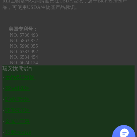
RLI生物基环保润滑油已在USDA登记，属于BioPreferred产
品，可使用USDA生物基产品标识。
美国专利号：
NO. 5736 493
NO. 5863 872
NO. 5990 055
NO. 6383 992
NO. 6534 454
NO. 6624 124
瑞安勃润滑油
·
食品级润滑油
·
高温链条油
·
防锈润滑油
·
环保液压油
·
金属加工液
·
船用油/VGP