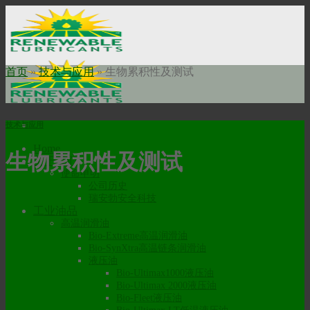
Skip
to
content
首页
»
技术与应用
»
生物累积性及测试
技术与应用
Home
生物累积性及测试
关于我们
使命申明
公司历史
瑞安勃安全科技
工业油品
高温润滑油
Bio-Extreme高温润滑油
Bio-SynXtra高温链条润滑油
液压油
Bio-Ultimax1000液压油
Bio-Ultimax 2000液压油
Bio-Fleet液压油