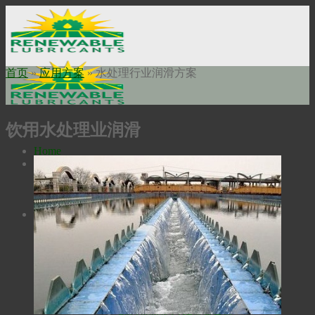
Skip
to
content
首页
»
应用方案
»
水处理行业润滑方案
饮用水处理业润滑
Home
关于我们
使命申明
公司历史
瑞安勃安全科技
工业油品
高温润滑油
Bio-Extreme高温润滑油
Bio-SynXtra高温链条润滑油
液压油
Bio-Ultimax1000液压油
Bio-Ultimax 2000液压油
Bio-Fleet液压油