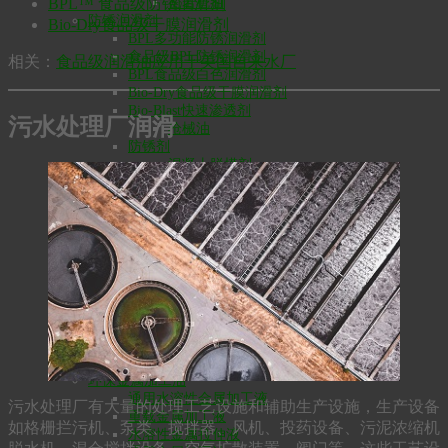
BPL™ 食品级防锈润滑剂
凿岩机油
防锈润滑剂
Bio-Dry食品级干膜润滑剂
BPL多功能防锈润滑剂
食品级BPL防锈润滑剂
相关：
食品级润滑油应用于美国自来水厂
BPL食品级白色润滑剂
Bio-Dry食品级干膜润滑剂
Bio-Blast快速渗透剂
污水处理厂润滑
枪械油
防锈剂
混凝土脱模剂
粉尘抑制剂
钢丝绳润滑油
钢缆润滑脂
链条和钢缆润滑油
链锯链条油
清洗剂
大豆橙清洗剂
零件清洗剂
食品级清洗剂
水基清洗剂
工业吸油粉
环保金属加工油
通用水溶性金属加工液
污水处理厂有大量的处理工艺设施和辅助生产设施，生产设备
重载金属加工液
如格栅拦污机、泵类、搅拌器、风机、投药设备、污泥浓缩机
水溶性金属拉伸液