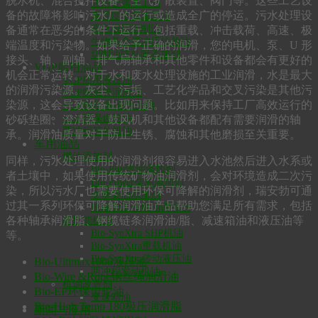
脱水机、混合搅拌设备、空气扩散装置、阀门等。这些工艺设
通用金属加工油
备的故障将影响污水厂的运行或造成全广的停运。污水处理设
高强度金属加工油
雾化极压切削油
备通常在恶劣的条件下运行，包括重载、冲击载荷、高速、极
生物基金属冲压拉伸油
端温度和污染物。如果给予正确的润滑，您的电机、泵、U 形
切削油防粘附添加剂
接头、轴、副轴、排气扇轴承和其他零件和设备都会有更好的
VGP船用油品
机会正常运转。对于水和废水处理设施的工业润滑，水是最大
VGP船用液压油
的润滑污染源。灰尘、污垢、工艺化学品和交叉污染是其他污
VGP艉轴管润滑油
染源，这会导致设备出现问题。比如用来保持工厂高效运行的
VGP钢丝绳润滑油/脂
VGP环保齿轮油
砂砾垫圈、澄清器、鼓风机和其他设备都配有需要润滑的轴
两冲程舷外机油
承。润滑油质量对于防止生锈、腐蚀和其他磨损至关重要。
车用油品
燃油添加剂
同样，污水处理使用的润滑剂很容易进入水池然后进入水系或
Bio-Plus汽油添加剂
者土壤中，如果使用传统矿物油润滑剂，会对环境造成二次污
Bio-Power柴油添加剂
染，所以污水厂也需要使用环保可降解的润滑剂，瑞安勃可通
冬季柴油添加剂
过其一系列环保可降解润滑油产品帮助您满足所有需求，包括
船舶和工业燃油调节剂
各种轴承润滑脂、钢缆链条润滑油/脂、减速箱油和液压油等
高性能机油
Bio-SynXtra SHP机油
等。
Bio-SynXtra重载机油
Bio-SynXtra传动液压油
Bio-Ultimax1000液压油
两冲程发动机油
Bio-Wire &Rope钢丝绳润滑油
机油改善剂
Bio-EP环保齿轮油
变速箱油
Bio-High Temp 180极压润滑脂
新闻与应用