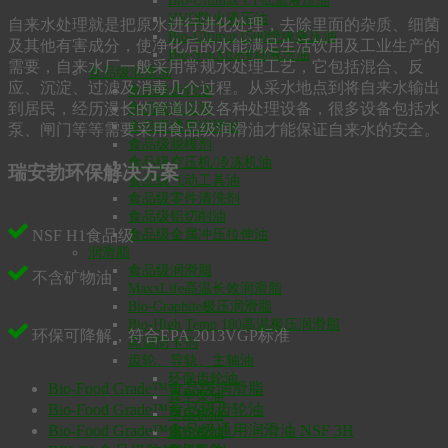
Bio-Ultimax LT低温液压油
HVO防火液压油
自来水处理就是把原水进行进化处理，去除里面的杂质、细菌
Bio-Ultimax1500绝缘液压油
及其他有害成分，使净化后的水能满足生活饮用及工业生产的
Bio-SynXtra传动液压油
需要，自来水厂一般采用常规水处理工艺，它包括混合、反
食品级润滑油
应、沉淀、过滤及消毒几个过程。从采水地点到将自来水输出
食品级齿轮油
到居民，经历漫长的管道以及各种处理设备，很多设备包括水
食品级液压油
食品级通用润滑油
泵、闸门等等需要采用食品级润滑油才能保证自来水的安全。
食品级脱模剂
食品级空压机/冷冻机油
瑞安勃环保解决方案
食品级气动工具油
食品级零件清洗剂
食品级铝切削油
NSF H1食品级
食品级金属冲压拉伸油
润滑脂
食品级润滑脂
不含矿物油
MaxxLife高温长效润滑脂
Bio-Graphite极压润滑脂
Bio-High Temp 180高温极压润滑脂
环保可降解，符合EPA 2013VGP标准
高温防卡剂
齿轮、导轨、主轴油
环保齿轮油
Bio-Food Grade™食品级润滑脂
真空泵油
Bio-Food Grade™食品级齿轮油
空压机油
Bio-Food Grade™食品级通用润滑油 NSF 3H
涡轮机油