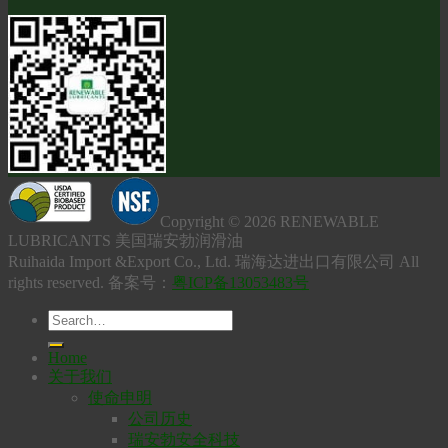
Copyright © 2026 RENEWABLE
LUBRICANTS 美国瑞安勃润滑油
Ruihaida Import &Export Co., Ltd. 瑞海达进出口有限公司 All
rights reserved. 备案号：
粤ICP备13053483号
Home
关于我们
使命申明
公司历史
瑞安勃安全科技