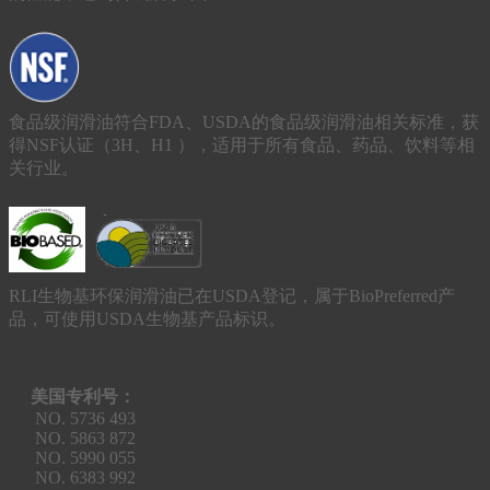
食品级润滑油符合FDA、USDA的食品级润滑油相关标准，获
得NSF认证（3H、H1 ），适用于所有食品、药品、饮料等相
关行业。
RLI生物基环保润滑油已在USDA登记，属于BioPreferred产
品，可使用USDA生物基产品标识。
美国专利号：
NO. 5736 493
NO. 5863 872
NO. 5990 055
NO. 6383 992