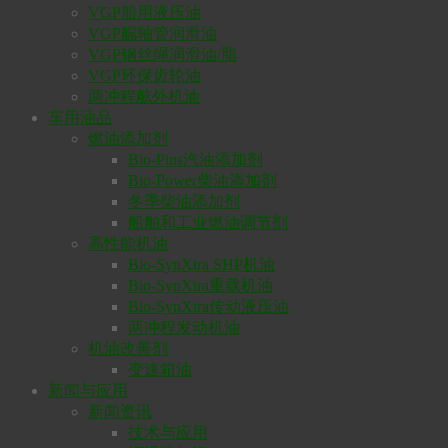
VGP船用液压油
VGP艉轴管润滑油
VGP钢丝绳润滑油/脂
VGP环保齿轮油
两冲程舷外机油
车用油品
燃油添加剂
Bio-Plus汽油添加剂
Bio-Power柴油添加剂
冬季柴油添加剂
船舶和工业燃油调节剂
高性能机油
Bio-SynXtra SHP机油
Bio-SynXtra重载机油
Bio-SynXtra传动液压油
两冲程发动机油
机油改善剂
变速箱油
新闻与应用
新闻资讯
技术与应用