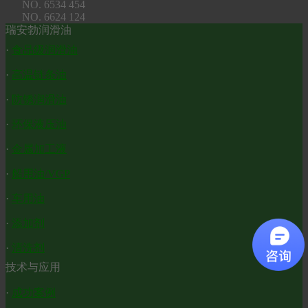
NO. 6534 454
NO. 6624 124
瑞安勃润滑油
·
食品级润滑油
·
高温链条油
·
防锈润滑油
·
环保液压油
·
金属加工液
·
船用油/VGP
·
车用油
·
添加剂
·
清洗剂
技术与应用
·
成功案例