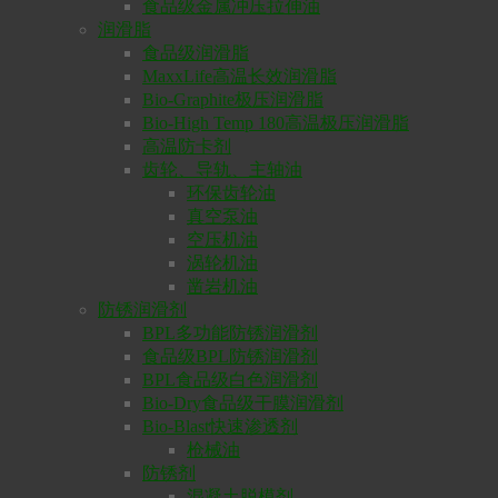
食品级金属冲压拉伸油
润滑脂
食品级润滑脂
MaxxLife高温长效润滑脂
Bio-Graphite极压润滑脂
Bio-High Temp 180高温极压润滑脂
高温防卡剂
齿轮、导轨、主轴油
环保齿轮油
真空泵油
空压机油
涡轮机油
凿岩机油
防锈润滑剂
BPL多功能防锈润滑剂
食品级BPL防锈润滑剂
BPL食品级白色润滑剂
Bio-Dry食品级干膜润滑剂
Bio-Blast快速渗透剂
枪械油
防锈剂
混凝土脱模剂