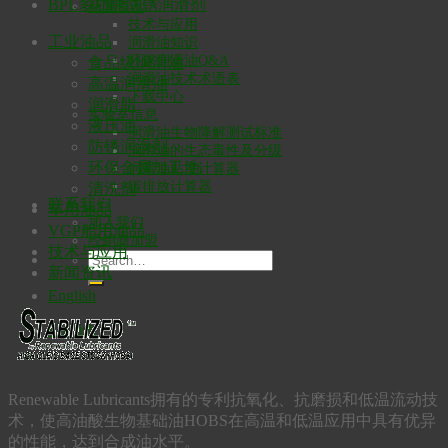
BPL多功能防锈润滑剂
新闻资讯
技术与应用
工业油品
润滑油知识
环保润滑油Q&A
食品级润滑油
润滑油技术术语表
高温润滑油
下载中心
润滑脂
实验室信息
液压油
润滑油生物降解测试标准
防锈润滑剂
润滑油的生态毒性及分级
环保金属加工油
润滑油粘度计算器
碳排放计算器
清洗剂
联系我们
车用油品
加入我们
VGP船用油品
经销商加盟
技术与应用
新闻资讯
English
English
Renewable Lubricants拥有的专利抗氧化、抗磨损和低温流动技
术，使高油酸生物基础油HOBS在高温和低温应用中具有优异
的性能，达到合成油水平。