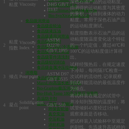
Bio-Ultimax LT低温液压油
1
深色石油产品的运动粘度。
Viscosity
D445 GB/T
粘度
HVO防火液压油
由测得的运动粘度与其密度
11137
Bio-Ultimax1500绝缘液压油
的乘积，可得到液体的动力
Bio-SynXtra传动液压油
粘度。常用于深色石油产品
食品级润滑油
的运动粘度测试。
食品级齿轮油
食品级液压油
粘度指数表示石油产品的运
食品级通用润滑油
动粘度随温度变化这个特征
ASTM
粘度
食品级脱模剂
Viscosity
2
D2270
的一个约定值，通过40℃和
食品级空压机/冷冻机油
Index
指数
GB/T 1995
100℃的运动粘度值计算得
食品级气动工具油
出。
食品级零件清洗剂
食品级铝切削油
试样经预热后，在规定速度
食品级金属冲压拉伸油
下冷却，每间隔3℃检查一
润滑脂
ASTM D97
3
倾点
Pour point
次试样的流动性.记录观察
食品级润滑脂
GB/T 3535
到试样能流动的最低温度作
MaxxLife高温长效润滑脂
为倾点。
Bio-Graphite极压润滑脂
Bio-High Temp 180高温极压润滑脂
将试样装在规定的试管中，
高温防卡剂
并冷却到预期的温度时，将
Solidification
齿轮、导轨、主轴油
凝点
4
GB/T 510
point
试管倾斜45度经过1分钟，
环保齿轮油
观察液面是否移动。
真空泵油
空压机油
把试样装入试验杯中至规定
涡轮机油
的刻线。先迅速升高试样的