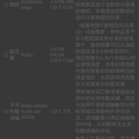
Distillation
ASTM D86
21
馏程
的观察温度计读数和冷凝液
range
GB/T 6536
的体积，并根据这些数据在
进行计算和报告结果。
（能量色散X射线荧光光谱
法）试验概要：把样品置于
从X射线源发射出来的射线
束中，激发能量可以从放射
ASTM
硫含
性源或者从X射线管得到，
22
Sulfur
D4294
量
测定能量为2.3keV的硫Ka特
GB/T17040
征谱线强度，并将积累强度
与预先制备好的校准样品的
强度相比，从而获得用质量
百分浓度表示的硫含量。
用蒸馏水或乙醇溶液抽提试
样中的水溶性酸或碱，然后
水溶
分别用甲基橙或酚酞指示剂
Water-soluble
23
性酸
Acids and
GB/T 259
检查抽出液颜色的变化情
Alkalis
或碱
况，或用酸度计测定抽提物
的PH值，以判断有无水溶
性酸或碱的存在。
称取一定量的试样，溶于所