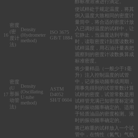
醇标准溶液进行滴定。
使试样处于规定温度，将其
倒入温度大致相同的密度计
量筒中，将合适的密度计放
密度
入已调好温度的试样中，让
Density
(密
ISO 3675
16
(Hydrometer
它静止，当温度达到平衡
GB/T 1884
度计
method)
时，读取密度计刻度读数和
法)
试样温度，用石油计量表把
观察到的密度计读数换算成
标准密度。
将少量样品（一般少于1毫
升）注入控制温度的试管
中，记录振动频率或周期，
密度
Density
(U
用事先得到的试管常数计算
ASTM
(Oscillating
形振
17
D4052
试样的密度，试管常数是用
U-tube
SH/T 0604
动管
试样管充满已知密度标定液
method)
法)
时的振动频率确定的。适用
于轻质油品的密度检测。液
时的振动频率确定的。
将已称重的试样放入一个试
管中，在惰性（氮气）气氛