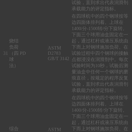
试验，直到求出代表润滑剂
承载能力的评定指标。
在四球机中的四个钢球按等
边四面体排列着。上球在
1400/分-1500转/分下旋转。
下面三个球用油盒固定在一
烧结
起，通过杠杆或液压系统由
负荷
下而上对钢球施加负荷。在
ASTM
31
（四
PD
D2783
试验过程中四个钢球的接触
GB/T 3142
球
点都浸没在润滑剂中。每次
法）
试验时间为10秒，试验后测
量油盒中任何一个钢球的磨
痕直径，按规定的程序反复
试验，直到求出代表润滑剂
承载能力的评定指标。
在四球机中的四个钢球按等
边四面体排列着。上球在
1400/分-1500转/分下旋转。
下面三个球用油盒固定在一
起，通过杠杆或液压系统由
综合
下而上对钢球施加负荷。在
ASTM