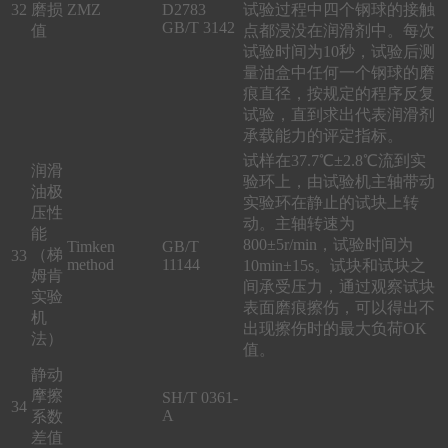
32
磨损
ZMZ
D2783
试验过程中四个钢球的接触
GB/T 3142
值
点都浸没在润滑剂中。每次
试验时间为10秒，试验后测
量油盒中任何一个钢球的磨
痕直径，按规定的程序反复
试验，直到求出代表润滑剂
承载能力的评定指标。
试样在37.7℃±2.8℃流到实
润滑
验环上，由试验机主轴带动
油极
实验环在静止的试块上转
压性
动。主轴转速为
能
800±5r/min，试验时间为
Timken
GB/T
（梯
33
method
11144
10min±15s。试块和试块之
姆肯
间承受压力，通过观察试块
实验
表面磨痕擦伤，可以得出不
机
出现擦伤时的最大负荷OK
法）
值。
静动
摩擦
SH/T 0361-
34
A
系数
差值