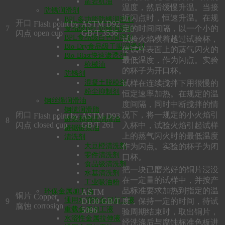
凿岩机油
温度，然后缓慢升温。当接
防锈润滑剂
近闪点时，恒速升温。在规
BPL多功能防锈润滑剂
开口
Flash point by
ASTM D92
7
定的时间间隔，以一个小的
食品级BPL防锈润滑剂
open cup
GB/T 3536
闪点
BPL食品级白色润滑剂
试验火焰横着越过试验杯，
Bio-Dry食品级干膜润滑剂
使试样表面上的蒸气闪火的
Bio-Blast快速渗透剂
最低温度，作为闪点。实验
枪械油
的杯子为开口杯。
防锈剂
试样在连续搅拌下用很慢的
混凝土脱模剂
粉尘抑制剂
恒定速率加热。在规定的温
钢丝绳润滑油
度间隔，同时中断搅拌的情
钢缆润滑脂
闭口
况下，将一规定的小火焰引
Flash point by
ASTM D93
链条和钢缆润滑油
8
closed cup
GB/T 261
闪点
入杯中，试验火焰引起试样
链锯链条油
上的蒸气闪火时的最低温度
清洗剂
作为闪点。实验的杯子为闭
大豆橙清洗剂
零件清洗剂
口杯。
食品级清洗剂
把一块已磨光好的铜片浸没
水基清洗剂
在一定量的试样中，并按产
工业吸油粉
品标准要求加热到指定的温
环保金属加工油
ASTM
铜片
Copper
通用水溶性金属加工液
9
D130 GB/T
度，保持一定的时间，待试
corrosion
腐蚀
重载金属加工液
5096
验周期结束时，取出铜片，
水溶性金属拉伸液
经洗涤后与腐蚀标准色板进