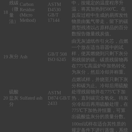
残碳
中，按规定的温度程序升
Carbon
ASTM
（微
温，将其加热到500℃。在
Residue
D4530
18
(Micro
GB/T
量
反应过程中生成的易挥发性
Method)
17144
法）
物质由氮气带走，留下的碳
质型残渣以占原样品的百分
数报告微量残炭值。
由无灰滤纸作引火芯，点燃
一个放在适当容器中的试
样，使其燃烧到只剩下灰分
GB/T 508
灰分
19
Ash
ISO 6245
和残留的碳。碳质残留物再
在775℃高温炉中加热转化
为灰分，然后冷却并称重。
点燃试样，并烧至只剩下灰
分和碳为止。冷却后用硫酸
硫酸
处理残留物并在775℃下加
ASTM
20
盐灰
Sulfated ash
D874 GB/T
热，直到碳完全氧化。待灰
2433
分
分冷却后再用硫酸处理，在
775℃下加热并恒重，可算
出硫酸盐灰分的质量分数。
100ml试样在适合其性质的
规定条件下进行蒸馏，系统