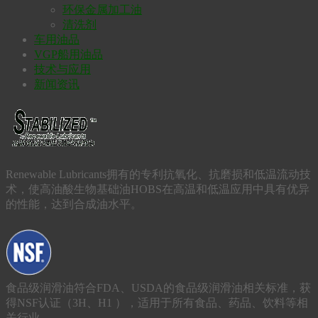
环保金属加工油
清洗剂
车用油品
VGP船用油品
技术与应用
新闻资讯
Renewable Lubricants拥有的专利抗氧化、抗磨损和低温流动技
术，使高油酸生物基础油HOBS在高温和低温应用中具有优异
的性能，达到合成油水平。
食品级润滑油符合FDA、USDA的食品级润滑油相关标准，获
得NSF认证（3H、H1 ），适用于所有食品、药品、饮料等相
关行业。