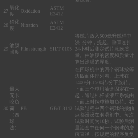
氧化
ASTM
27
Oxidation
E2412
度
硝化
ASTM
28
Nitration
E2412
度
将试片放入500毫升试样中
浸1分钟，提起。垂直悬挂
油膜
29
Film strength
SH/T 0105
24小时后测定试片涂膜质
强度
量。由油膜的密度和质量计
算出涂膜的厚度。
在四球机中的四个钢球按等
边四面体排列着。上球在
1400/分-1500转/分下旋转。
最大
下面三个球用油盒固定在一
无卡
起，通过杠杆或液压系统由
咬负
下而上对钢球施加负荷。在
30
荷
PB
GB/T 3142
试验过程中四个钢球的接触
（四
点都浸没在润滑剂中。每次
球
试验时间为10秒，试验后测
法）
量油盒中任何一个钢球的磨
痕直径，按规定的程序反复