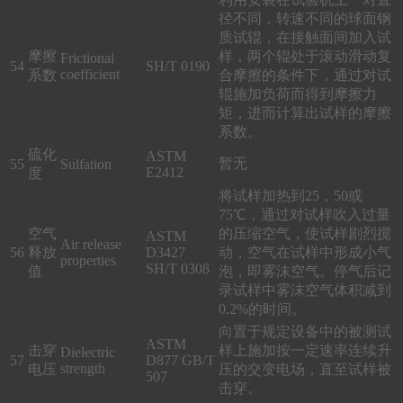
径不同，转速不同的球面钢
质试辊，在接触面间加入试
摩擦
样，两个辊处于滚动滑动复
Frictional
54
SH/T 0190
coefficient
系数
合摩擦的条件下，通过对试
辊施加负荷而得到摩擦力
矩，进而计算出试样的摩擦
系数。
硫化
ASTM
暂无
55
Sulfation
E2412
度
将试样加热到25，50或
75℃，通过对试样吹入过量
空气
的压缩空气，使试样剧烈搅
ASTM
Air release
56
释放
D3427
动，空气在试样中形成小气
properties
SH/T 0308
值
泡，即雾沫空气。停气后记
录试样中雾沫空气体积减到
0.2%的时间。
向置于规定设备中的被测试
ASTM
击穿
样上施加按一定速率连续升
Dielectric
57
D877 GB/T
strength
电压
压的交变电场，直至试样被
507
击穿。