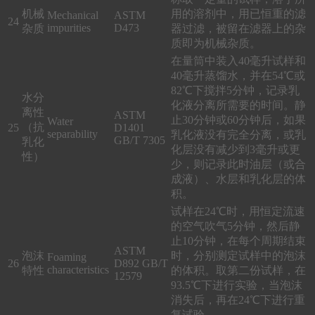
机械
用的溶剂中，用已恒重的滤
Mechanical
ASTM
24
impurities
D473
杂质
器过滤，被留在滤器上的杂
质即为机械杂质。
在量筒中装入40毫升试样和
40毫升蒸馏水，并在54℃或
82℃下搅拌5分钟，记录乳
水分
化液分离所需要的时间。静
离性
ASTM
止30分钟或60分钟后，如果
Water
（抗
25
D1401
separability
乳化液没有完全分离，或乳
GB/T 7305
乳化
化层没有减少到3毫升或更
性）
少，则记录此时油层（或合
成液）、水层和乳化层的体
积。
试样在24℃时，用恒定流速
的空气吹气5分钟，然后静
止10分钟，在每个周期结束
ASTM
泡沫
时，分别测定试样中的泡沫
Foaming
26
D892 GB/T
characteristics
特性
的体积。取第二份试样，在
12579
93.5℃下进行实验，当泡沫
消失后，再在24℃下进行重
复试验。