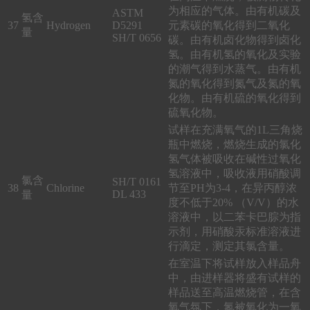
为相应的气体。由有机碳及
ASTM
氢含
37
Hydrogen
D5291
元素碳的氧化得到二氧化
量
SH/T 0656
碳。由有机卤化物得到卤化
氢。由有机氢的氧化及实验
的潮气得到水蒸气。由有机
氮的氧化得到氮气及氮的氧
化物。由有机硫的氧化得到
硫氧化物。
试样在充满氧气的1L三角烧
瓶中燃烧，燃烧生成的氯化
氢气体被吸收在碱性过氧化
氢溶液中，吸收液用硝酸调
氯含
SH/T 0161
38
Chlorine
节至PH为3-4，在异丙醇浓
DL 433
量
度不低于20% （V/V）的水
溶液中，以二苯卡巴腙为指
示剂，用硝酸汞标准溶液进
行滴定，测定其氯含量。
在室温下将试样放入样品舟
中，由进样器将盛有试样的
样品送至高温燃烧管，在含
氧气氛下，氮被氧化为一氧