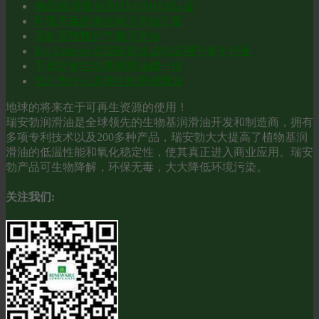
食品级润滑油通过KOSHER认证
环保无毒的钢丝绳润滑油方案
高粘度指数的节能润滑油
Bio-Extreme高温链条油成功应用于多个行业
不是所有生物基润滑油都一样
我们为什么选择生物基润滑油
地球的将来在于可再生资源的使用！
瑞安勃润滑油是全球领先的生物基润滑油开发和制造商，拥有
多项专利技术以及200多种产品，瑞安勃大大提高了植物基润
滑油的低温性能和氧化稳定性，使其真正进入商业应用。瑞安
勃产品可生物降解，环保无毒，大大降低环境污染。
关注我们: