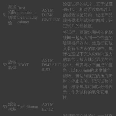
涂覆试样的试片，置于温度
潮湿
Rust
49±1℃、相对湿度95%以上
ASTM
箱防
pretection in
51
D1748
的湿热试验箱内，经按产品
the humidity
锈试
GB/T 2361
规格要求的试验时间后，评
cabinet
验
定试片的锈蚀度。
将试样、蒸馏水和铜催化剂
线圈一起放入到一个带盖的
玻璃盛样器内，然后把它放
入装有压力表的氧弹中。氧
弹在室温下充入620kPa压力
的氧气，放入规定温度的油
ASTM
旋转
52
RBOT
D942 SH/T
浴中。氧弹与水平面成30度
氧弹
0193
角，以100r/min的速度轴向
旋转。当达到规定的压力降
时；停止实验。记录试验时
间，根据氧弹时间以分钟表
示，作为试样的氧化安定
性。
燃油
ASTM
53
Fuel dilution
E2412
稀释
利用安装在试验机上一对直