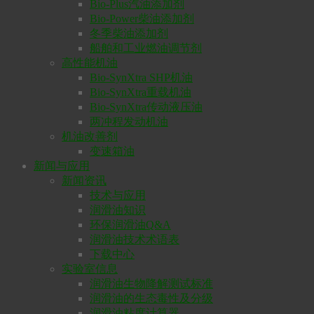
Bio-Plus汽油添加剂
Bio-Power柴油添加剂
冬季柴油添加剂
船舶和工业燃油调节剂
高性能机油
Bio-SynXtra SHP机油
Bio-SynXtra重载机油
Bio-SynXtra传动液压油
两冲程发动机油
机油改善剂
变速箱油
新闻与应用
新闻资讯
技术与应用
润滑油知识
环保润滑油Q&A
润滑油技术术语表
下载中心
实验室信息
润滑油生物降解测试标准
润滑油的生态毒性及分级
润滑油粘度计算器