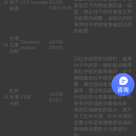
动力
41
CCS viscosity
D5293
靠近定子内壁处测定这一温
GB/T 6538
粘度
度，校正转子的转速使之作
为粘度的函数，由校正的结
果和转子的转速来确定试样
的粘度。
光谱
Elemental
ASTM
42
元素
analysis
D6595
分析
以红外线照射试样时，如果
分子中的某一键的振动频率
和红外线的频率相同，这个
键就吸收红外线而增加能
量，通过连续改变红外线的
红外
频率，通过样品吸收池的红
ASTM
43
光谱
FTIR
外线的部分能量被吸收，而
E2412
分析
使有些区域的光吸收较多，
有些区域吸收的较少，就产
生了红外光谱。红外光谱的
定量分析是根据物质组成的
吸收峰强度的大小来进行
的。