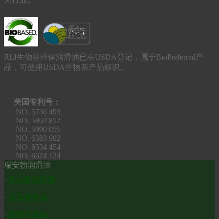
RLI生物基环保润滑油已在USDA登记，属于BioPreferred产
品，可使用USDA生物基产品标识。
美国专利号：
NO. 5736 493
NO. 5863 872
NO. 5990 055
NO. 6383 992
NO. 6534 454
NO. 6624 124
瑞安勃润滑油
·
食品级润滑油
·
高温链条油
·
防锈润滑油