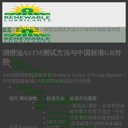
Skip
to
content
首页
»
新闻与应用
»
润滑油测试方法ASTM与中国标准对照
润滑油ASTM测试方法与中国标准GB对
照
Home
关于我们
使命申明
ASTM美国材料实验协会(American Society of Testing Materials )
公司历史
与中国国家标准GB对润滑油测试的方法对照。
瑞安勃安全科技
工业油品
高温润滑油
Bio-Extreme高温润滑油
项目
测试参数
标准方法
标准方法概要
Bio-SynXtra高温链条润滑油
<逆流法>测定一定体积的液
液压油
体在重力作用下流过一个经
Bio-Ultimax1000液压油
过校准的玻璃毛细管粘度计
Bio-Ultimax 2000液压油
GB/T 265
Bio-Fleet液压油
(逆流粘度计)的时间来确定
运动
Kinematic
ASTM