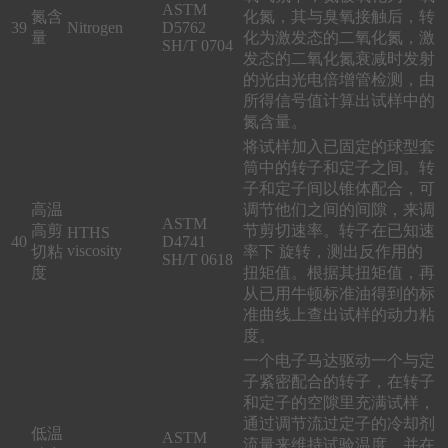
ASTM
氮含
化氮，其与臭氧接触后，转
39
Nitrogen
D5762
量
化为激发态的二氧化氮，激
SH/T 0704
发态的二氧化氮衰减时发射
的光由光电倍增管检测，由
所得信号值计算出试样中的
氮含量。
将试样加入已固定的球型套
筒中的转子和定子之间。转
子和定子间以锥体配合，可
高温
调节他们之间的间隙，来调
ASTM
高剪
节剪切速率。转子在已知速
HTHS
40
D4741
viscosity
切粘
率下 旋转，测出反作用的
SH/T 0618
度
扭矩值。根据其扭矩值，再
从已用牛顿标准油得到的标
准曲线上查出试样的动力粘
度。
一个电子马达驱动一个与定
子紧密配合的转子，在转子
和定子的空隙里充满试样，
通过调节流过定子的冷却剂
低温
ASTM
流量来维持试验温度，并在