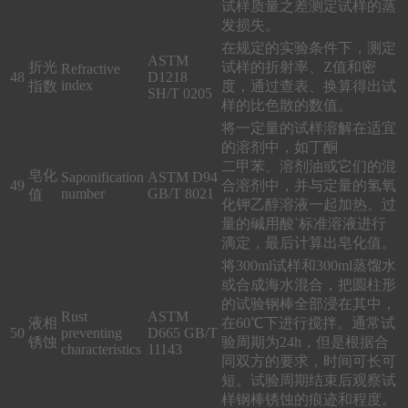
试样质量之差测定试样的蒸
发损失。
在规定的实验条件下，测定
ASTM
折光
试样的折射率、Z值和密
Refractive
48
D1218
index
指数
度，通过查表、换算得出试
SH/T 0205
样的比色散的数值。
将一定量的试样溶解在适宜
的溶剂中，如丁酮
二甲苯、溶剂油或它们的混
皂化
Saponification
ASTM D94
49
合溶剂中，并与定量的氢氧
number
GB/T 8021
值
化钾乙醇溶液一起加热。过
量的碱用酸`标准溶液进行
滴定，最后计算出皂化值。
将300ml试样和300ml蒸馏水
或合成海水混合，把圆柱形
的试验钢棒全部浸在其中，
Rust
ASTM
液相
在60℃下进行搅拌。通常试
50
preventing
D665 GB/T
锈蚀
验周期为24h，但是根据合
characteristics
11143
同双方的要求，时间可长可
短。试验周期结束后观察试
样钢棒锈蚀的痕迹和程度。