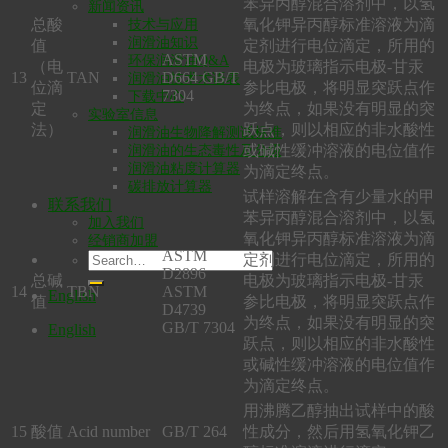
苯异丙醇混合溶剂中，以氢
新闻资讯
总酸
氧化钾异丙醇标准溶液为滴
技术与应用
润滑油知识
值
定剂进行电位滴定，所用的
ASTM
环保润滑油Q&A
（电
电极为玻璃指示电极-甘汞
13
TAN
D664 GB/T
润滑油技术术语表
位滴
参比电极，将明显突跃点作
7304
下载中心
定
为终点，如果没有明显的突
实验室信息
法）
跃点，则以相应的非水酸性
润滑油生物降解测试标准
或碱性缓冲溶液的电位值作
润滑油的生态毒性及分级
润滑油粘度计算器
为滴定终点。
碳排放计算器
试样溶解在含有少量水的甲
联系我们
苯异丙醇混合溶剂中，以氢
加入我们
氧化钾异丙醇标准溶液为滴
经销商加盟
ASTM
定剂进行电位滴定，所用的
D2896
总碱
电极为玻璃指示电极-甘汞
14
TBN
ASTM
English
值
参比电极，将明显突跃点作
D4739
为终点，如果没有明显的突
GB/T 7304
English
跃点，则以相应的非水酸性
或碱性缓冲溶液的电位值作
为滴定终点。
用沸腾乙醇抽出试样中的酸
15
酸值
Acid number
GB/T 264
性成分，然后用氢氧化钾乙