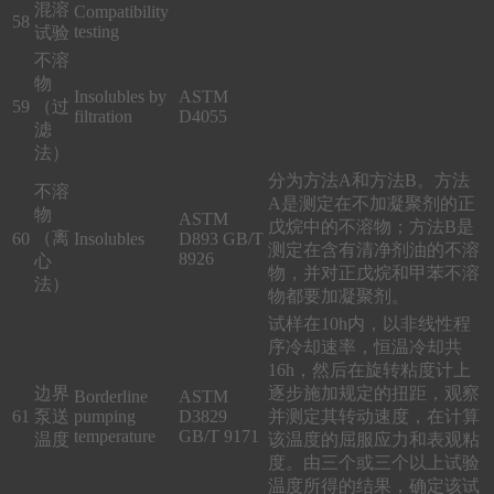
混溶
Compatibility
58
testing
试验
不溶
物
Insolubles by
ASTM
59
（过
filtration
D4055
滤
法）
分为方法A和方法B。方法
不溶
A是测定在不加凝聚剂的正
物
ASTM
戊烷中的不溶物；方法B是
（离
60
Insolubles
D893 GB/T
测定在含有清净剂油的不溶
8926
心
物，并对正戊烷和甲苯不溶
法）
物都要加凝聚剂。
试样在10h内，以非线性程
序冷却速率，恒温冷却共
16h，然后在旋转粘度计上
边界
逐步施加规定的扭距，观察
Borderline
ASTM
61
泵送
pumping
D3829
并测定其转动速度，在计算
temperature
GB/T 9171
温度
该温度的屈服应力和表观粘
度。由三个或三个以上试验
温度所得的结果，确定该试