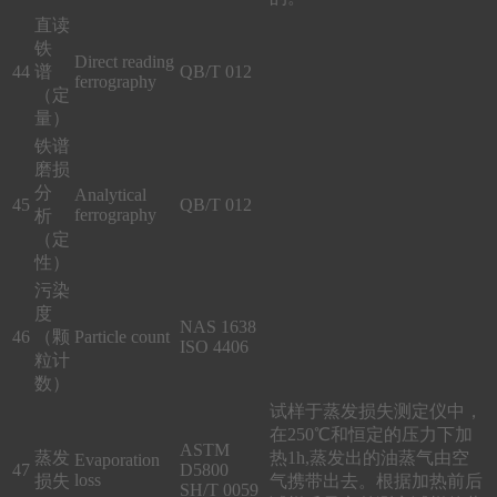
直读
铁
Direct reading
44
谱
QB/T 012
ferrography
（定
量）
铁谱
磨损
分
Analytical
45
QB/T 012
ferrography
析
（定
性）
污染
度
NAS 1638
46
（颗
Particle count
ISO 4406
粒计
数）
试样于蒸发损失测定仪中，
在250℃和恒定的压力下加
ASTM
蒸发
热1h,蒸发出的油蒸气由空
Evaporation
47
D5800
loss
损失
气携带出去。根据加热前后
SH/T 0059