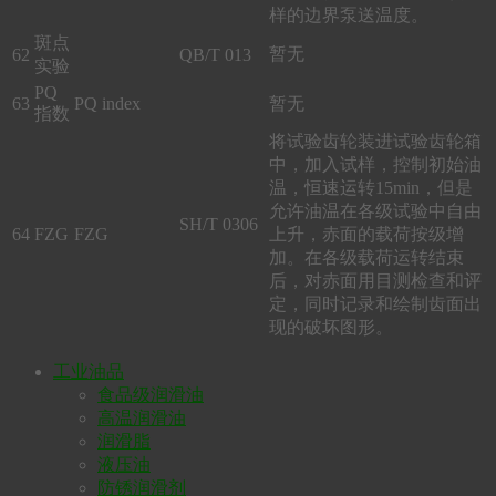
样的边界泵送温度。
斑点
暂无
62
QB/T 013
实验
PQ
63
PQ index
暂无
指数
将试验齿轮装进试验齿轮箱
中，加入试样，控制初始油
温，恒速运转15min，但是
允许油温在各级试验中自由
SH/T 0306
64
FZG
FZG
上升，赤面的载荷按级增
加。在各级载荷运转结束
后，对赤面用目测检查和评
定，同时记录和绘制齿面出
现的破坏图形。
工业油品
食品级润滑油
高温润滑油
润滑脂
液压油
防锈润滑剂