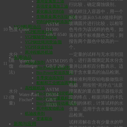
通用金属加工油
行比较，确定腐蚀级别。
高强度金属加工油
将试样注入容器中，用一个
雾化极压切削油
生物基金属冲压拉伸油
标准光源从0.5-8.0值排列的
切削油防粘附添加剂
玻璃圆片进行比较，以相等
ASTM
VGP船用油品
10
色度
Color
D1500
色号作为该试样的色号。如
VGP船用液压油
GB/T 6540
落在两个标准颜色之间，则
VGP艉轴管润滑油
报告两个颜色中较高的一
VGP钢丝绳润滑油/脂
个。
VGP环保齿轮油
两冲程舷外机油
水分
一定量的试样与无水溶剂混
车用油品
(蒸
合，进行蒸馏测定其水分含
Water by
ASTM D95
燃油添加剂
11
distillation
GB/T 260
馏
量并以体积百分数表示。适
Bio-Plus汽油添加剂
法)
用于含水量高的油品检测。
Bio-Power柴油添加剂
冬季柴油添加剂
本标准利用双铂电极做指示
船舶和工业燃油调节剂
电极，用按照“死停点”法原
高性能机油
ASTM
水分
理装配的重点显示器指示反
Bio-SynXtra SHP机油
Water-Karl
D6304
12
(微
应的终点，根据消耗的卡氏
Bio-SynXtra重载机油
Fischer
GB/T
量)
试剂的体积，计算试样的水
Bio-SynXtra传动液压油
11133
两冲程发动机油
含量。适用于含水量低的油
机油改善剂
品检测。
变速箱油
试样溶解在含有少量水的甲
新闻与应用