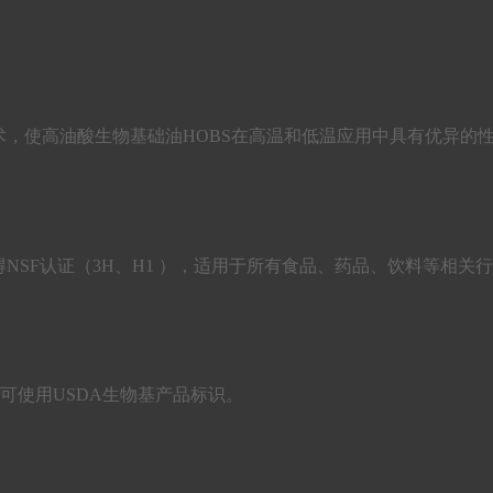
和低温流动技术，使高油酸生物基础油HOBS在高温和低温应用中具有优
NSF认证（3H、H1 ），适用于所有食品、药品、饮料等相关
产品，可使用USDA生物基产品标识。