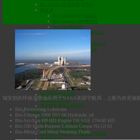
Bio-SynXtra高温链条润滑油
液压油
Bio-Ultimax1000液压油
Bio-Ultimax 2000液压油
Bio-Fleet液压油
Bio-Ultimax LT低温液压油
HVO防火液压油
Bio-Ultimax1500绝缘液压油
Bio-SynXtra传动液压油
食品级润滑油
食品级齿轮油
食品级液压油
食品级通用润滑油
食品级脱模剂
食品级空压机/冷冻机油
食品级气动工具油
食品级零件清洗剂
瑞安勃的环保润滑油应用于NASA美国宇航局，上图为肯尼迪
食品级铝切削油
食品级金属冲压拉伸油
Bio-Penetrating Lubricant
润滑脂
Bio-Ultimax 1000 ISO 68 Hydraulic oil
食品级润滑脂
Bio-SynXtra HP HD Engine Oil SAE 15W40 HD
MaxxLife高温长效润滑脂
Bio-180 Multi-Purpose Lithium Grease NLGI #2
Bio-Graphite极压润滑脂
Bio-Metal Cool Metal Working Fluids
Bio-High Temp 180高温极压润滑脂
高温防卡剂