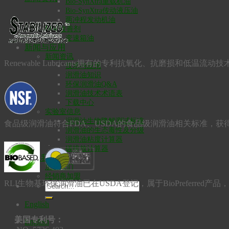
Bio-SynXtra重载机油
Bio-SynXtra传动液压油
两冲程发动机油
机油改善剂
变速箱油
新闻与应用
新闻资讯
Renewable Lubricants拥有的专利抗氧化、抗磨损
技术与应用
润滑油知识
环保润滑油Q&A
润滑油技术术语表
下载中心
实验室信息
润滑油生物降解测试标准
食品级润滑油符合FDA、USDA的食品级润滑油相关标准，获得
润滑油的生态毒性及分级
润滑油粘度计算器
碳排放计算器
联系我们
加入我们
经销商加盟
RLI生物基环保润滑油已在USDA登记，属于BioPreferred
English
美国专利号：
English