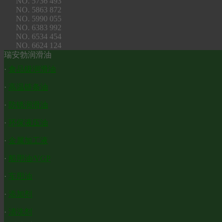
NO. 5736 493
NO. 5863 872
NO. 5990 055
NO. 6383 992
NO. 6534 454
NO. 6624 124
瑞安勃润滑油
·
食品级润滑油
·
高温链条油
·
防锈润滑油
·
环保液压油
·
金属加工液
·
船用油/VGP
·
车用油
·
添加剂
·
清洗剂