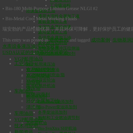
水基清洗剂
工业吸油粉
• Bio-180 Multi-Purpose Lithium Grease NLGI #2
环保金属加工油
通用水溶性金属加工液
• Bio-Metal Cool Metal Working Fluids
重载金属加工液
水溶性金属拉伸液
瑞安勃的产品性能优异，并且环保可降解，更好保护员工的健
通用金属加工油
高强度金属加工油
This entry was posted in
新闻资讯
and tagged
成功案例
,
生物基润
雾化极压切削油
水库设备液压油污染与对策
生物基金属冲压拉伸油
USDA认证的生物基环保润滑油
切削油防粘附添加剂
VGP船用油品
工业油品
VGP船用液压油
食品级润滑油
VGP艉轴管润滑油
VGP钢丝绳润滑油/脂
高温润滑油
VGP环保齿轮油
润滑脂
两冲程舷外机油
液压油
车用油品
防锈润滑剂
燃油添加剂
环保金属加工油
Bio-Plus汽油添加剂
清洗剂
Bio-Power柴油添加剂
冬季柴油添加剂
车用油品
船舶和工业燃油调节剂
VGP船用油品
高性能机油
技术与应用
Bio-SynXtra SHP机油
新闻资讯