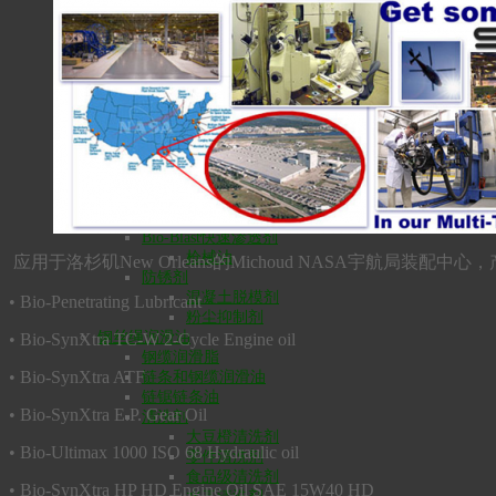
齿轮、导轨、主轴油
环保齿轮油
真空泵油
空压机油
涡轮机油
凿岩机油
防锈润滑剂
BPL多功能防锈润滑剂
食品级BPL防锈润滑剂
BPL食品级白色润滑剂
Bio-Dry食品级干膜润滑剂
Bio-Blast快速渗透剂
枪械油
应用于洛杉矶New Orleans的Michoud NASA宇航局装配中
防锈剂
混凝土脱模剂
• Bio-Penetrating Lubricant
粉尘抑制剂
钢丝绳润滑油
• Bio-SynXtra TC-W 2-Cycle Engine oil
钢缆润滑脂
• Bio-SynXtra ATF
链条和钢缆润滑油
链锯链条油
• Bio-SynXtra E.P. Gear Oil
清洗剂
大豆橙清洗剂
• Bio-Ultimax 1000 ISO 68 Hydraulic oil
零件清洗剂
食品级清洗剂
• Bio-SynXtra HP HD Engine Oil SAE 15W40 HD