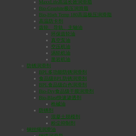
MaxxLife高温长效润滑脂
Bio-Graphite极压润滑脂
Bio-High Temp 180高温极压润滑脂
高温防卡剂
齿轮、导轨、主轴油
环保齿轮油
真空泵油
空压机油
涡轮机油
凿岩机油
防锈润滑剂
BPL多功能防锈润滑剂
食品级BPL防锈润滑剂
BPL食品级白色润滑剂
Bio-Dry食品级干膜润滑剂
Bio-Blast快速渗透剂
枪械油
防锈剂
混凝土脱模剂
粉尘抑制剂
钢丝绳润滑油
钢缆润滑脂