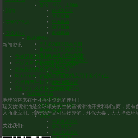
齿轮、导轨、主轴油
·
新闻
环保齿轮油
真空泵油
·
实验室信息
空压机油
涡轮机油
凿岩机油
·
安全科技
防锈润滑剂
BPL多功能防锈润滑剂
新闻资讯
食品级BPL防锈润滑剂
BPL食品级白色润滑剂
食品级润滑油通过KOSHER认证
Bio-Dry食品级干膜润滑剂
环保无毒的钢丝绳润滑油方案
Bio-Blast快速渗透剂
高粘度指数的节能润滑油
枪械油
Bio-Extreme高温链条油成功应用于多个行业
防锈剂
不是所有生物基润滑油都一样
混凝土脱模剂
我们为什么选择生物基润滑油
粉尘抑制剂
钢丝绳润滑油
钢缆润滑脂
地球的将来在于可再生资源的使用！
链条和钢缆润滑油
瑞安勃润滑油是全球领先的生物基润滑油开发和制造商，拥有多
链锯链条油
入商业应用。瑞安勃产品可生物降解，环保无毒，大大降低环
清洗剂
大豆橙清洗剂
关注我们:
零件清洗剂
食品级清洗剂