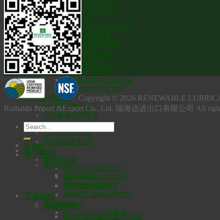
水基清洗剂
工业吸油粉
环保金属加工油
通用水溶性金属加工液
重载金属加工液
水溶性金属拉伸液
通用金属加工油
高强度金属加工油
雾化极压切削油
生物基金属冲压拉伸油
切削油防粘附添加剂
VGP船用油品
Copyright © 2026 RENEWABLE L
VGP船用液压油
Ruihaida Import &Export Co., Ltd. 瑞海达进出口有限公司 All righ
VGP艉轴管润滑油
VGP钢丝绳润滑油/脂
VGP环保齿轮油
两冲程舷外机油
Home
车用油品
关于我们
燃油添加剂
使命申明
Bio-Plus汽油添加剂
公司历史
Bio-Power柴油添加剂
瑞安勃安全科技
冬季柴油添加剂
船舶和工业燃油调节剂
工业油品
高性能机油
高温润滑油
Bio-SynXtra SHP机油
Bio-Extreme高温润滑油