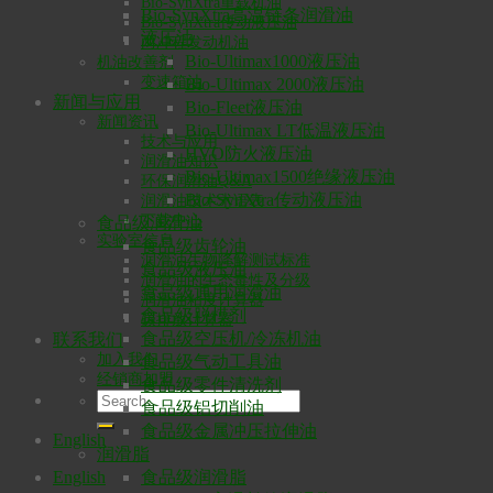
Bio-SynXtra重载机油
Bio-SynXtra高温链条润滑油
Bio-SynXtra传动液压油
液压油
两冲程发动机油
Bio-Ultimax1000液压油
机油改善剂
变速箱油
Bio-Ultimax 2000液压油
新闻与应用
Bio-Fleet液压油
新闻资讯
Bio-Ultimax LT低温液压油
技术与应用
HVO防火液压油
润滑油知识
Bio-Ultimax1500绝缘液压油
环保润滑油Q&A
Bio-SynXtra传动液压油
润滑油技术术语表
下载中心
食品级润滑油
实验室信息
食品级齿轮油
润滑油生物降解测试标准
食品级液压油
润滑油的生态毒性及分级
食品级通用润滑油
润滑油粘度计算器
食品级脱模剂
碳排放计算器
食品级空压机/冷冻机油
联系我们
加入我们
食品级气动工具油
经销商加盟
食品级零件清洗剂
食品级铝切削油
食品级金属冲压拉伸油
English
润滑脂
English
食品级润滑脂