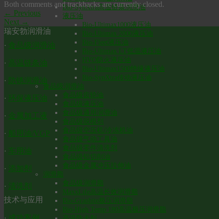
Both comments and trackbacks are currently closed.
Bio-SynXtra高温链条润滑油
←
Previous
液压油
Next
→
Bio-Ultimax1000液压油
瑞安勃润滑油
Bio-Ultimax 2000液压油
Bio-Fleet液压油
·
食品级润滑油
Bio-Ultimax LT低温液压油
HVO防火液压油
·
高温链条油
Bio-Ultimax1500绝缘液压油
Bio-SynXtra传动液压油
·
防锈润滑油
食品级润滑油
食品级齿轮油
·
环保液压油
食品级液压油
食品级通用润滑油
·
金属加工液
食品级脱模剂
食品级空压机/冷冻机油
·
船用油/VGP
食品级气动工具油
食品级零件清洗剂
·
车用油
食品级铝切削油
食品级金属冲压拉伸油
·
添加剂
润滑脂
食品级润滑脂
·
清洗剂
MaxxLife高温长效润滑脂
技术与应用
Bio-Graphite极压润滑脂
Bio-High Temp 180高温极压润滑脂
·
成功案例
高温防卡剂