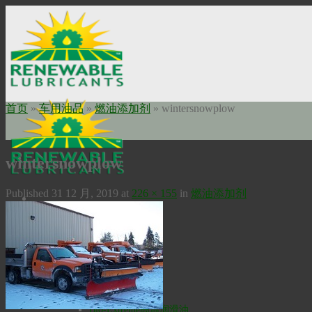
Skip
to
content
首页
»
车用油品
»
燃油添加剂
»
wintersnowplow
wintersnowplow
Published
31 12 月, 2019
at
226 × 155
in
燃油添加剂
Home
关于我们
使命申明
公司历史
瑞安勃安全科技
工业油品
高温润滑油
Bio-Extreme高温润滑油