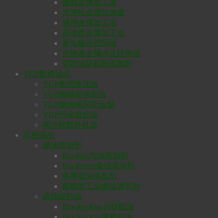
重载金属加工液
水溶性金属拉伸液
通用金属加工油
高强度金属加工油
雾化极压切削油
生物基金属冲压拉伸油
切削油防粘附添加剂
VGP船用油品
VGP船用液压油
VGP艉轴管润滑油
VGP钢丝绳润滑油/脂
VGP环保齿轮油
两冲程舷外机油
车用油品
燃油添加剂
Bio-Plus汽油添加剂
Bio-Power柴油添加剂
冬季柴油添加剂
船舶和工业燃油调节剂
高性能机油
Bio-SynXtra SHP机油
Bio-SynXtra重载机油