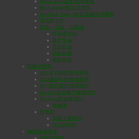
MaxxLife高温长效润滑脂
Bio-Graphite极压润滑脂
Bio-High Temp 180高温极压润滑脂
高温防卡剂
齿轮、导轨、主轴油
环保齿轮油
真空泵油
空压机油
涡轮机油
凿岩机油
防锈润滑剂
BPL多功能防锈润滑剂
食品级BPL防锈润滑剂
BPL食品级白色润滑剂
Bio-Dry食品级干膜润滑剂
Bio-Blast快速渗透剂
枪械油
防锈剂
混凝土脱模剂
粉尘抑制剂
钢丝绳润滑油
钢缆润滑脂