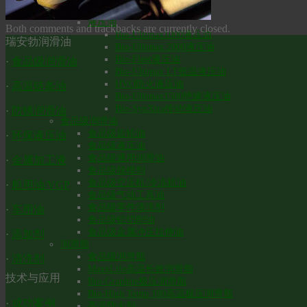
Bio-SynXtra高温链条润滑油
液压油
Both comments and trackbacks are currently closed.
Bio-Ultimax1000液压油
瑞安勃润滑油
Bio-Ultimax 2000液压油
Bio-Fleet液压油
·
食品级润滑油
Bio-Ultimax LT低温液压油
HVO防火液压油
·
高温链条油
Bio-Ultimax1500绝缘液压油
Bio-SynXtra传动液压油
·
防锈润滑油
食品级润滑油
食品级齿轮油
·
环保液压油
食品级液压油
食品级通用润滑油
·
金属加工液
食品级脱模剂
食品级空压机/冷冻机油
·
船用油/VGP
食品级气动工具油
食品级零件清洗剂
·
车用油
食品级铝切削油
食品级金属冲压拉伸油
·
添加剂
润滑脂
食品级润滑脂
·
清洗剂
MaxxLife高温长效润滑脂
技术与应用
Bio-Graphite极压润滑脂
Bio-High Temp 180高温极压润滑脂
·
成功案例
高温防卡剂