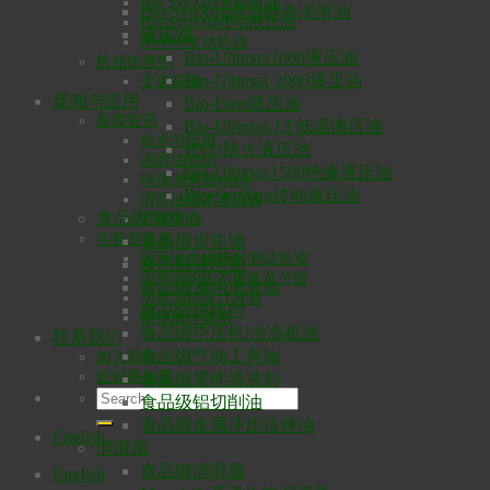
Bio-SynXtra重载机油
Bio-SynXtra高温链条润滑油
Bio-SynXtra传动液压油
液压油
两冲程发动机油
Bio-Ultimax1000液压油
机油改善剂
Bio-Ultimax 2000液压油
变速箱油
新闻与应用
Bio-Fleet液压油
新闻资讯
Bio-Ultimax LT低温液压油
技术与应用
HVO防火液压油
润滑油知识
Bio-Ultimax1500绝缘液压油
环保润滑油Q&A
Bio-SynXtra传动液压油
润滑油技术术语表
食品级润滑油
下载中心
实验室信息
食品级齿轮油
润滑油生物降解测试标准
食品级液压油
润滑油的生态毒性及分级
食品级通用润滑油
润滑油粘度计算器
食品级脱模剂
碳排放计算器
食品级空压机/冷冻机油
联系我们
食品级气动工具油
加入我们
经销商加盟
食品级零件清洗剂
食品级铝切削油
食品级金属冲压拉伸油
English
润滑脂
食品级润滑脂
English