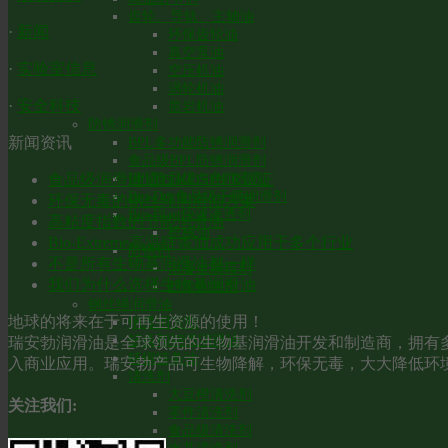
齿轮、导轨、主轴油
·
新闻
环保齿轮油
真空泵油
·
实验室信息
空压机油
涡轮机油
·
安全科技
凿岩机油
防锈润滑剂
新闻资讯
BPL多功能防锈润滑剂
食品级BPL防锈润滑剂
食品级润滑油通过KOSHER认证
BPL食品级白色润滑剂
Bio-Dry食品级干膜润滑剂
环保无毒的钢丝绳润滑油方案
Bio-Blast快速渗透剂
高粘度指数的节能润滑油
枪械油
Bio-Extreme高温链条油成功应用于多个行业
防锈剂
不是所有生物基润滑油都一样
混凝土脱模剂
我们为什么选择生物基润滑油
粉尘抑制剂
钢丝绳润滑油
地球的将来在于可再生资源的使用！
钢缆润滑脂
链条和钢缆润滑油
瑞安勃润滑油是全球领先的生物基润滑油开发和制造商，拥有多
链锯链条油
入商业应用。瑞安勃产品可生物降解，环保无毒，大大降低环
清洗剂
大豆橙清洗剂
关注我们:
零件清洗剂
食品级清洗剂