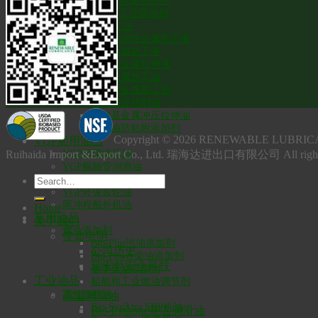
水基清洗剂
工业吸油粉
环保金属加工油
通用水溶性金属加工液
重载金属加工液
水溶性金属拉伸液
通用金属加工油
高强度金属加工油
雾化极压切削油
生物基金属冲压拉伸油
切削油防粘附添加剂
Copyright © 2026 RENEWABLE L
VGP船用油品
VGP船用液压油
Ruihaida Import &Export Co., Ltd. 瑞海达进出口有限公司 All righ
VGP艉轴管润滑油
VGP钢丝绳润滑油/脂
VGP环保齿轮油
两冲程舷外机油
Home
车用油品
关于我们
燃油添加剂
使命申明
Bio-Plus汽油添加剂
公司历史
Bio-Power柴油添加剂
瑞安勃安全科技
冬季柴油添加剂
工业油品
船舶和工业燃油调节剂
高性能机油
高温润滑油
Bio-SynXtra SHP机油
Bio-Extreme高温润滑油