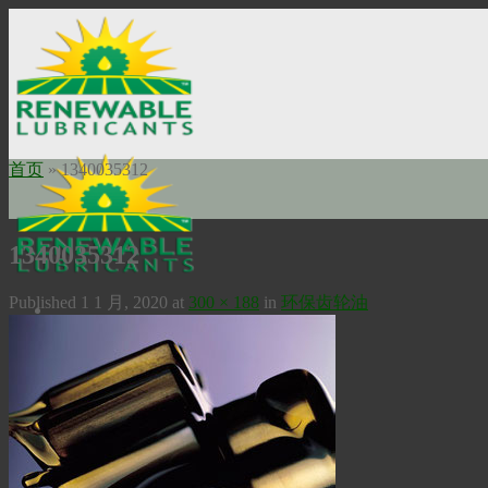
Skip
to
content
首页
»
1340035312
1340035312
Published
1 1 月, 2020
at
300 × 188
in
环保齿轮油
Home
关于我们
使命申明
公司历史
瑞安勃安全科技
工业油品
高温润滑油
Bio-Extreme高温润滑油