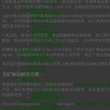
水基清洗剂
5.如在食品中检测到MOH的存在，成员国应进一步调查食品
工业吸油粉
方法、危害分析和关键控制点（HACCP）或相似的系统和污
环保金属加工油
通用水溶性金属加工液
6.如在食品接触材料中检测到MOH或MOH来源于食品接触
重载金属加工液
等），并对指南中指出的食品接触材料的制造商、加工商和经销商进
水溶性金属拉伸液
规范要求的文件）。
通用金属加工油
高强度金属加工油
7.成员国、食品行业经营者、食品接触材料的制造商、加工商和经销
雾化极压切削油
生物基金属冲压拉伸油
数据。最后的结果需在2019年2月28日前提供。2016年发生
切削油防粘附添加剂
VGP船用油品
目前欧盟在塑料法规(EU) No 10/2011规定了部分涉及
VGP船用液压油
mg/kg；2014德国BMELV & BfR发布立法草案，规定了食
VGP艉轴管润滑油
VGP钢丝绳润滑油/脂
本次监控措施的结果将在很大程度上推动欧盟食品接触法规体
VGP环保齿轮油
两冲程舷外机油
无矿物油解决方案：
车用油品
燃油添加剂
Bio-Plus汽油添加剂
美国瑞安勃润滑油推出了植物油基础油的
食品级润滑油解决方
Bio-Power柴油添加剂
产品，满足食品相关行业的各种设备的润滑要求，并且通过了NS
冬季柴油添加剂
的脱模使用。
船舶和工业燃油调节剂
高性能机油
This entry was posted in
新闻资讯
and tagged
减少矿物油危害
,
限
Bio-SynXtra SHP机油
BMW宝马M3机油长期测试记录