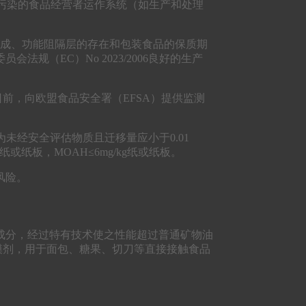
制污染的食品经营者运作系统（如生产和处理
组成、功能阻隔层的存在和包装食品的保质期
（EC）No 2023/2006良好的生产
1日前，向欧盟食品安全署（EFSA）提供监测
为未经安全评估物质且迁移量应小于0.01
纸或纸板，MOAH≤6mg/kg纸或纸板。
风险。
成分，经过特有技术使之性能超过普通矿物油
脱模剂，用于面包、糖果、切刀等直接接触食品