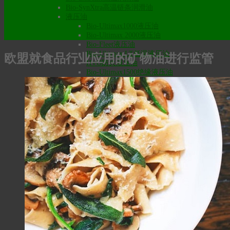
Bio-SynXtra高温链条润滑油
液压油
Bio-Ultimax1000液压油
Bio-Ultimax 2000液压油
Bio-Fleet液压油
Bio-Ultimax LT低温液压油
欧盟就食品行业应用的矿物油进行监管
HVO防火液压油
Bio-Ultimax1500绝缘液压油
Bio-SynXtra传动液压油
食品级润滑油
食品级齿轮油
食品级液压油
食品级通用润滑油
食品级脱模剂
食品级空压机/冷冻机油
食品级气动工具油
食品级零件清洗剂
食品级铝切削油
食品级金属冲压拉伸油
润滑脂
食品级润滑脂
MaxxLife高温长效润滑脂
Bio-Graphite极压润滑脂
Bio-High Temp 180高温极压润滑脂
高温防卡剂