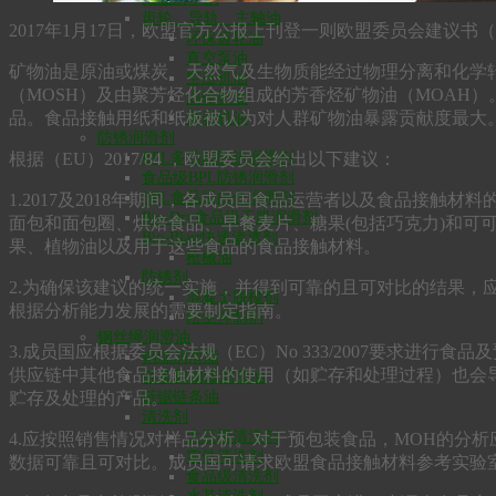
齿轮、导轨、主轴油
2017年1月17日，欧盟官方公报上刊登一则欧盟委员会建议书（
环保齿轮油
真空泵油
矿物油是原油或煤炭、天然气及生物质能经过物理分离和化学
空压机油
（MOSH）及由聚芳烃化合物组成的芳香烃矿物油（MOAH
涡轮机油
品。食品接触用纸和纸板被认为对人群矿物油暴露贡献度最大
凿岩机油
防锈润滑剂
根据（EU）2017/84 ，欧盟委员会给出以下建议：
BPL多功能防锈润滑剂
食品级BPL防锈润滑剂
BPL食品级白色润滑剂
1.2017及2018年期间，各成员国食品运营者以及食品接
Bio-Dry食品级干膜润滑剂
面包和面包圈、烘焙食品、早餐麦片、糖果(包括巧克力)和可
Bio-Blast快速渗透剂
果、植物油以及用于这些食品的食品接触材料。
枪械油
防锈剂
2.为确保该建议的统一实施，并得到可靠的且可对比的结果，应
混凝土脱模剂
根据分析能力发展的需要制定指南。
粉尘抑制剂
钢丝绳润滑油
3.成员国应根据委员会法规（EC）No 333/2007要求
钢缆润滑脂
供应链中其他食品接触材料的使用（如贮存和处理过程）也会
链条和钢缆润滑油
贮存及处理的产品。
链锯链条油
清洗剂
大豆橙清洗剂
4.应按照销售情况对样品分析。对于预包装食品，MOH的分
零件清洗剂
数据可靠且可对比。成员国可请求欧盟食品接触材料参考实验室（
食品级清洗剂