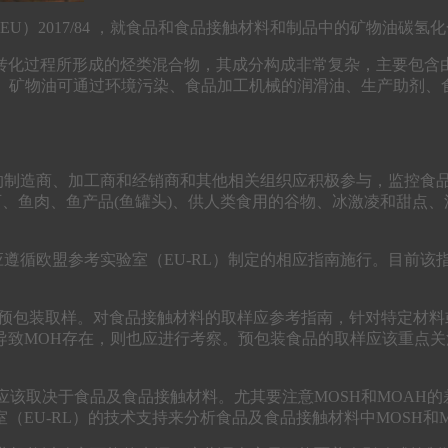
EU）2017/84 ，就食品和食品接触材料和制品中的矿物油碳
转化过程所形成的烃类混合物，其成分构成非常复杂，主要包含
）。矿物油可通过环境污染、食品加工机械的润滑油、生产助剂
。
触材料的制造商、加工商和经销商和其他相关组织应积极参与，监控
可、鱼肉、鱼产品(鱼罐头)、供人类食用的谷物、冰激凌和甜点
遵循欧盟参考实验室（EU-RL）制定的相应指南施行。目前该指
进行食品及预包装取样。对食品接触材料的取样应参考指南，针对特定
导致MOH存在，则也应进行考察。预包装食品的取样应该重点
析应该取决于食品及食品接触材料。尤其要注意MOSH和MOAH
EU-RL）的技术支持来分析食品及食品接触材料中MOSH和