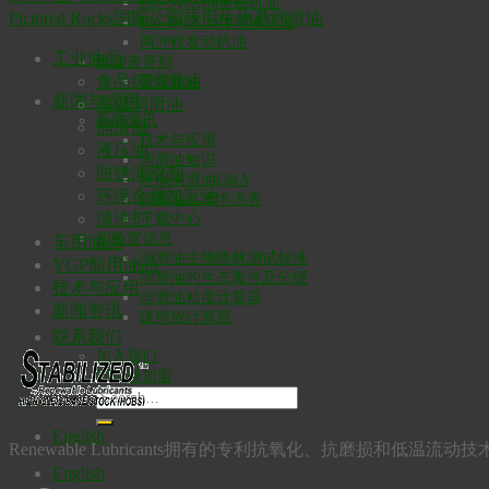
Bio-SynXtra重载机油
Pictured Rocks国家公园使用生物基润滑油
Bio-SynXtra传动液压油
两冲程发动机油
工业油品
机油改善剂
食品级润滑油
变速箱油
新闻与应用
高温润滑油
新闻资讯
润滑脂
技术与应用
液压油
润滑油知识
防锈润滑剂
环保润滑油Q&A
环保金属加工油
润滑油技术术语表
清洗剂
下载中心
实验室信息
车用油品
润滑油生物降解测试标准
VGP船用油品
润滑油的生态毒性及分级
技术与应用
润滑油粘度计算器
新闻资讯
碳排放计算器
联系我们
加入我们
经销商加盟
English
Renewable Lubricants拥有的专利抗氧化、抗磨损
English