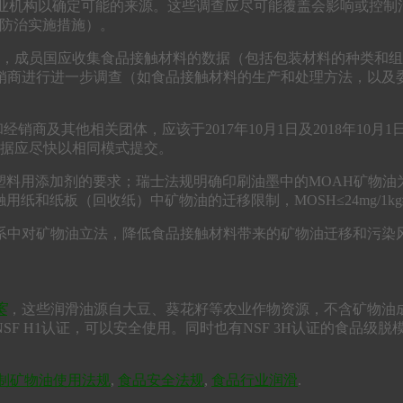
商业机构以确定可能的来源。这些调查应尽可能覆盖会影响或控
染防治实施措施）。
材料，成员国应收集食品接触材料的数据（包括包装材料的种类和
行进一步调查（如食品接触材料的生产和处理方法，以及委员会法规
商及其他相关团体，应该于2017年10月1日及2018年10月
的数据应尽快以相同模式提交。
矿物油的塑料用添加剂的要求；瑞士法规明确印刷油墨中的MOAH矿物油
品接触用纸和纸板（回收纸）中矿物油的迁移限制，MOSH≤24mg/1kg
系中对矿物油立法，降低食品接触材料带来的矿物油迁移和污染
案
，这些润滑油源自大豆、葵花籽等农业作物资源，不含矿物油
F H1认证，可以安全使用。同时也有NSF 3H认证的食品级
制矿物油使用法规
,
食品安全法规
,
食品行业润滑
.