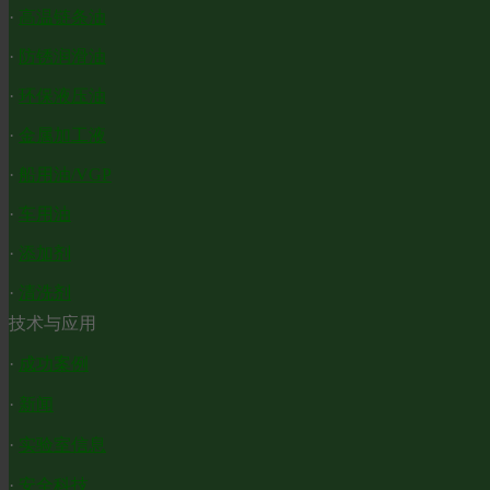
·
高温链条油
·
防锈润滑油
·
环保液压油
·
金属加工液
·
船用油/VGP
·
车用油
·
添加剂
·
清洗剂
技术与应用
·
成功案例
·
新闻
·
实验室信息
·
安全科技