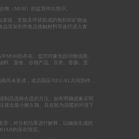
氢化合物（MOH）的监管作出指示。
由直链、支链及环状组成的饱和烃矿物油
、食品添加剂和食品接触材料等途径进入食
食品中MOH的存在。监控对象包括动物油脂、
、油料、面食、谷物产品、豆类、香肠、坚
南尚未形成，成员国应与EU-RL共同协作，
材料或制品选择合适的方法。如有明确迹象证明
关注接近最小耐久期、且在较为温暖的环境下
的差异，对分析结果进行解释，以确保生成的
MOAH的存在情况。